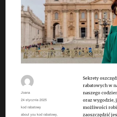
Sekrety oszczęd
rabatowych w n
Autor
Joana
naszego codzien
Opublikowano
24 stycznia 2025
oraz wygodzie, j
Kategorie
kod rabatowy
możliwości robi
Tagi
about you kod rabatowy
,
zaoszczędzić je