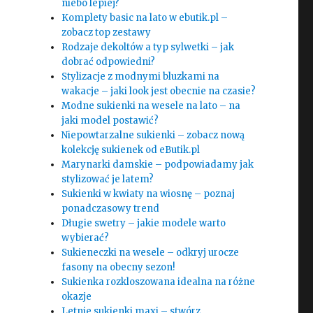
niebo lepiej?
Komplety basic na lato w ebutik.pl –
zobacz top zestawy
Rodzaje dekoltów a typ sylwetki – jak
dobrać odpowiedni?
Stylizacje z modnymi bluzkami na
wakacje – jaki look jest obecnie na czasie?
Modne sukienki na wesele na lato – na
jaki model postawić?
Niepowtarzalne sukienki – zobacz nową
kolekcję sukienek od eButik.pl
Marynarki damskie – podpowiadamy jak
stylizować je latem?
Sukienki w kwiaty na wiosnę – poznaj
ponadczasowy trend
Długie swetry – jakie modele warto
wybierać?
Sukieneczki na wesele – odkryj urocze
fasony na obecny sezon!
Sukienka rozkloszowana idealna na różne
okazje
Letnie sukienki maxi – stwórz