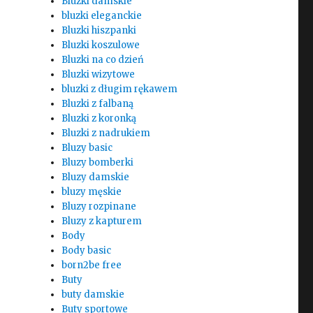
Bluzki damskie
bluzki eleganckie
Bluzki hiszpanki
Bluzki koszulowe
Bluzki na co dzień
Bluzki wizytowe
bluzki z długim rękawem
Bluzki z falbaną
Bluzki z koronką
Bluzki z nadrukiem
Bluzy basic
Bluzy bomberki
Bluzy damskie
bluzy męskie
Bluzy rozpinane
Bluzy z kapturem
Body
Body basic
born2be free
Buty
buty damskie
Buty sportowe