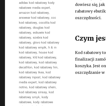
adidas kod rabatowy kody
dowiesz się, jak
rabatowe media expert
,
rabatowy ebutik
amazon kod rabatowy
,
answear kod rabatowy
,
ccc
oszczędności.
kod rabatowy
,
cocolita kod
rabatowy
,
douglas kod
rabatowy
,
eobuwie kod
Czym jes
rabatowy
,
ezebra kod
rabatowy
,
glovo kod rabatowy
kod rabatowy empik
,
h & m
kod rabatowy
,
house kod
Kod rabatowy t
rabatowy
,
kfd kod rabatowy
,
finalizacji zam
kod rabatowy
,
kod rabatowy
koszyka. Jest o
decathlon
,
kod rabatowy hm
,
kod rabatowy ikea
,
kod
oszczędzanie w 
rabatowy inpost
,
kod rabatowy
media expert
,
kod rabatowy
notino
,
kod rabatowy shein
,
kod rabatowy sinsay
,
kod
rabatowy smyk
,
kody
rabatowe
,
kody rabatowe