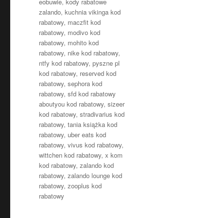
eobuwie
,
kody rabatowe
zalando
,
kuchnia vikinga kod
rabatowy
,
maczfit kod
rabatowy
,
modivo kod
rabatowy
,
mohito kod
rabatowy
,
nike kod rabatowy
,
ntfy kod rabatowy
,
pyszne pl
kod rabatowy
,
reserved kod
rabatowy
,
sephora kod
rabatowy
,
sfd kod rabatowy
aboutyou kod rabatowy
,
sizeer
kod rabatowy
,
stradivarius kod
rabatowy
,
tania książka kod
rabatowy
,
uber eats kod
rabatowy
,
vivus kod rabatowy
,
wittchen kod rabatowy
,
x kom
kod rabatowy
,
zalando kod
rabatowy
,
zalando lounge kod
rabatowy
,
zooplus kod
rabatowy