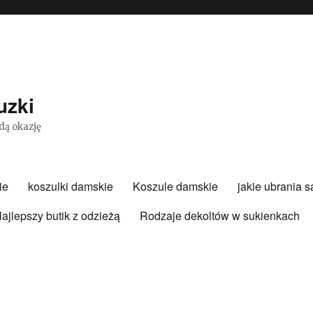
uzki
dą okazję
ie
koszulki damskie
Koszule damskie
jakie ubrania 
ajlepszy butik z odzieżą
Rodzaje dekoltów w sukienkach