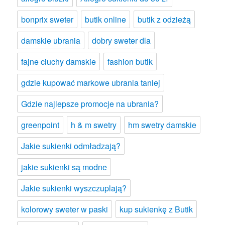
bonprix sweter
butik online
butik z odzieżą
damskie ubrania
dobry sweter dla
fajne ciuchy damskie
fashion butik
gdzie kupować markowe ubrania taniej
Gdzie najlepsze promocje na ubrania?
greenpoint
h & m swetry
hm swetry damskie
Jakie sukienki odmładzają?
jakie sukienki są modne
Jakie sukienki wyszczuplają?
kolorowy sweter w paski
kup sukienkę z Butik