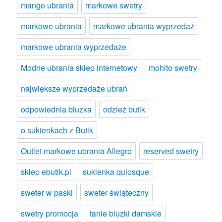
mango ubrania
markowe swetry
markowe ubrania
markowe ubrania wyprzedaż
markowe ubrania wyprzedaże
Modne ubrania sklep internetowy
mohito swetry
największe wyprzedaże ubrań
odpowiednia bluzka
odzież butik
o sukienkach z Butik
Outlet markowe ubrania Allegro
reserved swetry
sklep ebutik.pl
sukienka quiosque
sweter w paski
sweter świąteczny
swetry promocja
tanie bluzki damskie