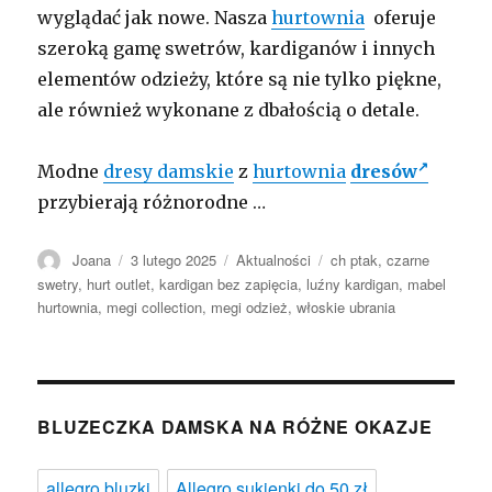
wyglądać jak nowe. Nasza
hurtownia
oferuje
szeroką gamę swetrów, kardiganów i innych
elementów odzieży, które są nie tylko piękne,
ale również wykonane z dbałością o detale.
Modne
dresy damskie
z
hurtownia
dresów
przybierają różnorodne …
Autor
Opublikowano
Kategorie
Tagi
Joana
3 lutego 2025
Aktualności
ch ptak
,
czarne
swetry
,
hurt outlet
,
kardigan bez zapięcia
,
luźny kardigan
,
mabel
hurtownia
,
megi collection
,
megi odzież
,
włoskie ubrania
BLUZECZKA DAMSKA NA RÓŻNE OKAZJE
allegro bluzki
Allegro sukienki do 50 zł