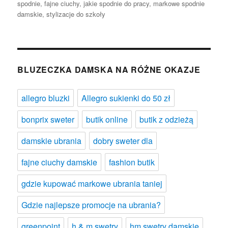
spodnie
,
fajne ciuchy
,
jakie spodnie do pracy
,
markowe spodnie
damskie
,
stylizacje do szkoły
BLUZECZKA DAMSKA NA RÓŻNE OKAZJE
allegro bluzki
Allegro sukienki do 50 zł
bonprix sweter
butik online
butik z odzieżą
damskie ubrania
dobry sweter dla
fajne ciuchy damskie
fashion butik
gdzie kupować markowe ubrania taniej
Gdzie najlepsze promocje na ubrania?
greenpoint
h & m swetry
hm swetry damskie