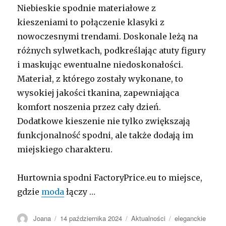
Niebieskie spodnie materiałowe z
kieszeniami to połączenie klasyki z
nowoczesnymi trendami. Doskonale leżą na
różnych sylwetkach, podkreślając atuty figury
i maskując ewentualne niedoskonałości.
Materiał, z którego zostały wykonane, to
wysokiej jakości tkanina, zapewniająca
komfort noszenia przez cały dzień.
Dodatkowe kieszenie nie tylko zwiększają
funkcjonalność spodni, ale także dodają im
miejskiego charakteru.
Hurtownia spodni FactoryPrice.eu to miejsce,
gdzie
moda
łączy …
Autor
Opublikowano
Kategorie
Tagi
Joana
14 października 2024
Aktualności
eleganckie