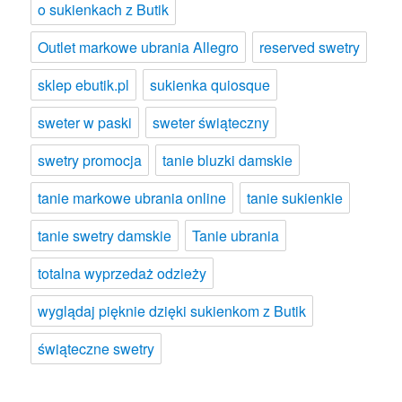
o sukienkach z Butik
Outlet markowe ubrania Allegro
reserved swetry
sklep ebutik.pl
sukienka quiosque
sweter w paski
sweter świąteczny
swetry promocja
tanie bluzki damskie
tanie markowe ubrania online
tanie sukienkie
tanie swetry damskie
Tanie ubrania
totalna wyprzedaż odzieży
wyglądaj pięknie dzięki sukienkom z Butik
świąteczne swetry