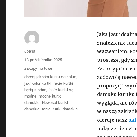
Jaka jest idealn
znalezienie ide
Autor
Joana
wyzwaniem. Pos
Opublikowano
13 października 2025
prostsze, gdy z
Kategorie
zakupy hurtowe
Factoryprice.eu
Tagi
dobrej jakości kurtki damskie
,
zadowolą nawet 
jaki kolor kurtki
,
jakie kurtki
propozycji wyró
będą modne
,
jakie kurtki są
damska kurtka f
modne
,
modne kurtki
damskie
,
Nowości kurtki
wygląda, ale ró
damskie
,
tanie kurtki damskie
w naszą zakładk
oferuje nasz
skl
połączenie najn