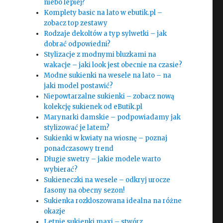
niebo lepiej?
Komplety basic na lato w ebutik.pl –
zobacz top zestawy
Rodzaje dekoltów a typ sylwetki – jak
dobrać odpowiedni?
Stylizacje z modnymi bluzkami na
wakacje – jaki look jest obecnie na czasie?
Modne sukienki na wesele na lato – na
jaki model postawić?
Niepowtarzalne sukienki – zobacz nową
kolekcję sukienek od eButik.pl
Marynarki damskie – podpowiadamy jak
stylizować je latem?
Sukienki w kwiaty na wiosnę – poznaj
ponadczasowy trend
Długie swetry – jakie modele warto
wybierać?
Sukieneczki na wesele – odkryj urocze
fasony na obecny sezon!
Sukienka rozkloszowana idealna na różne
okazje
Letnie sukienki maxi – stwórz