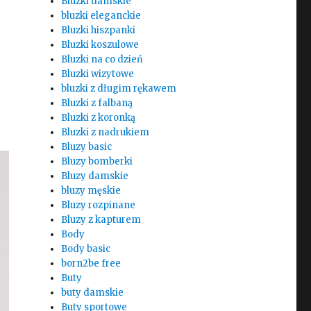
Bluzki damskie
bluzki eleganckie
Bluzki hiszpanki
Bluzki koszulowe
Bluzki na co dzień
Bluzki wizytowe
bluzki z długim rękawem
Bluzki z falbaną
Bluzki z koronką
Bluzki z nadrukiem
Bluzy basic
Bluzy bomberki
Bluzy damskie
bluzy męskie
Bluzy rozpinane
Bluzy z kapturem
Body
Body basic
born2be free
Buty
buty damskie
Buty sportowe