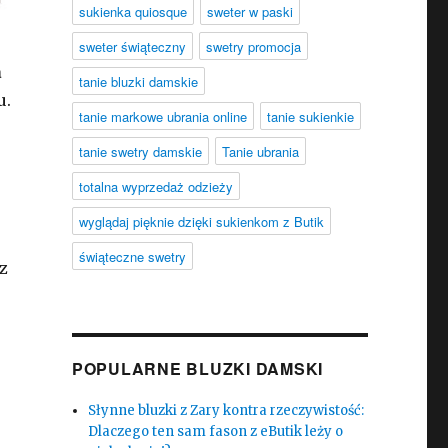
sukienka quiosque
sweter w paski
sweter świąteczny
swetry promocja
a
tanie bluzki damskie
u.
tanie markowe ubrania online
tanie sukienkie
tanie swetry damskie
Tanie ubrania
totalna wyprzedaż odzieży
wyglądaj pięknie dzięki sukienkom z Butik
świąteczne swetry
z
POPULARNE BLUZKI DAMSKI
Słynne bluzki z Zary kontra rzeczywistość:
Dlaczego ten sam fason z eButik leży o