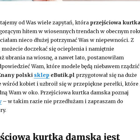
tajemy od Was wiele zapytań, która
przejściowa kurtk
gorącym hitem w wiosennych trendach w obecnym rok
ciałam nieco dłużej potrzymać Was w niepewności. Z
ie możecie doczekać się ocieplenia i namiętnie
uż ubrania na wiosnę, a nawet lato, postanowiłam
odpowiedzieć Wam, które modele będą niebawem rządzić
Znany polski
sklep
eButik.pl
przygotował się na duże
wśród kobiet i uzbroił się w przepiękne perełki, które 
ną Wam w oko. Przejściowa kurtka damska poznaj
y
– w takim razie nie przedłużam i zapraszam do
ry.
jściowa kurtka damska jest