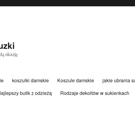
uzki
dą okazję
ie
koszulki damskie
Koszule damskie
jakie ubrania 
ajlepszy butik z odzieżą
Rodzaje dekoltów w sukienkach