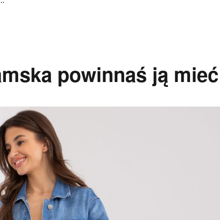
 …
amska powinnaś ją mieć