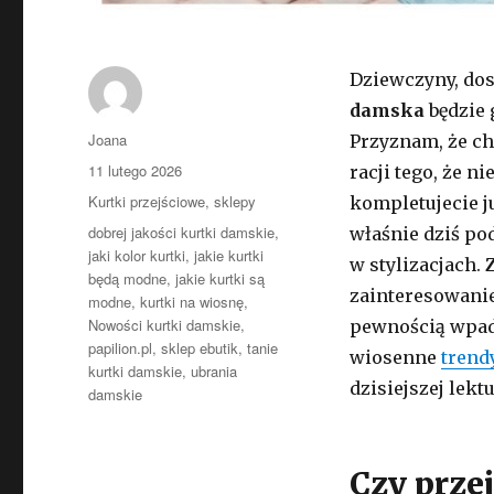
Dziewczyny, dos
damska
będzie 
Autor
Joana
Przyznam, że ch
Opublikowano
11 lutego 2026
racji tego, że n
Kategorie
Kurtki przejściowe
,
sklepy
kompletujecie j
Tagi
dobrej jakości kurtki damskie
,
właśnie dziś p
jaki kolor kurtki
,
jakie kurtki
w stylizacjach.
będą modne
,
jakie kurtki są
zainteresowanie 
modne
,
kurtki na wiosnę
,
Nowości kurtki damskie
,
pewnością wpad
papilion.pl
,
sklep ebutik
,
tanie
wiosenne
trend
kurtki damskie
,
ubrania
dzisiejszej lektu
damskie
Czy prze