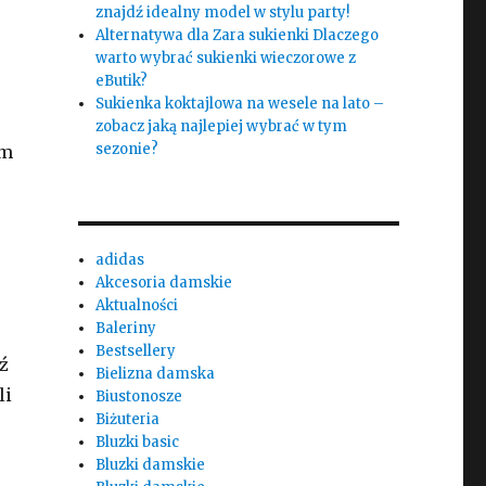
znajdź idealny model w stylu party!
Alternatywa dla Zara sukienki Dlaczego
warto wybrać sukienki wieczorowe z
eButik?
Sukienka koktajlowa na wesele na lato –
zobacz jaką najlepiej wybrać w tym
sezonie?
ym
adidas
Akcesoria damskie
Aktualności
Baleriny
Bestsellery
ź
Bielizna damska
li
Biustonosze
Biżuteria
Bluzki basic
Bluzki damskie