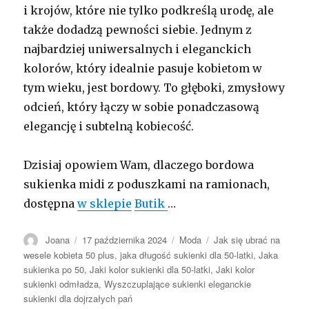
i krojów, które nie tylko podkreślą urodę, ale
także dodadzą pewności siebie. Jednym z
najbardziej uniwersalnych i eleganckich
kolorów, który idealnie pasuje kobietom w
tym wieku, jest bordowy. To głęboki, zmysłowy
odcień, który łączy w sobie ponadczasową
elegancję i subtelną kobiecość.
Dzisiaj opowiem Wam, dlaczego bordowa
sukienka midi z poduszkami na ramionach,
dostępna
w sklepie
Butik
…
Autor
Opublikowano
Kategorie
Tagi
Joana
17 października 2024
Moda
Jak się ubrać na
wesele kobieta 50 plus
,
jaka długość sukienki dla 50-latki
,
Jaka
sukienka po 50
,
Jaki kolor sukienki dla 50-latki
,
Jaki kolor
sukienki odmładza
,
Wyszczuplające sukienki eleganckie
sukienki dla dojrzałych pań