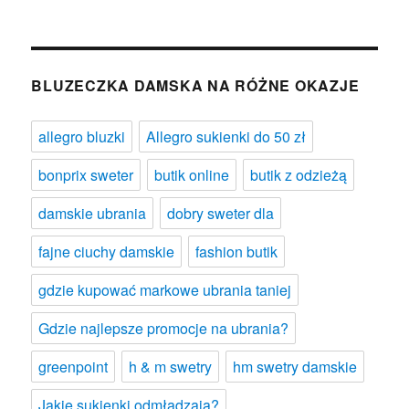
BLUZECZKA DAMSKA NA RÓŻNE OKAZJE
allegro bluzki
Allegro sukienki do 50 zł
bonprix sweter
butik online
butik z odzieżą
damskie ubrania
dobry sweter dla
fajne ciuchy damskie
fashion butik
gdzie kupować markowe ubrania taniej
Gdzie najlepsze promocje na ubrania?
greenpoint
h & m swetry
hm swetry damskie
Jakie sukienki odmładzają?