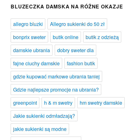
BLUZECZKA DAMSKA NA RÓŻNE OKAZJE
allegro bluzki
Allegro sukienki do 50 zł
bonprix sweter
butik online
butik z odzieżą
damskie ubrania
dobry sweter dla
fajne ciuchy damskie
fashion butik
gdzie kupować markowe ubrania taniej
Gdzie najlepsze promocje na ubrania?
greenpoint
h & m swetry
hm swetry damskie
Jakie sukienki odmładzają?
jakie sukienki są modne