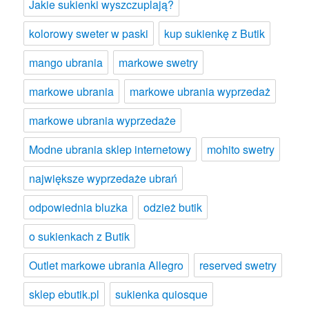
Jakie sukienki wyszczuplają?
kolorowy sweter w paski
kup sukienkę z Butik
mango ubrania
markowe swetry
markowe ubrania
markowe ubrania wyprzedaż
markowe ubrania wyprzedaże
Modne ubrania sklep internetowy
mohito swetry
największe wyprzedaże ubrań
odpowiednia bluzka
odzież butik
o sukienkach z Butik
Outlet markowe ubrania Allegro
reserved swetry
sklep ebutik.pl
sukienka quiosque