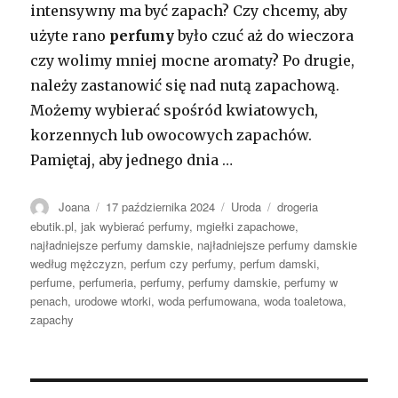
intensywny ma być zapach? Czy chcemy, aby
użyte rano
perfumy
było czuć aż do wieczora
czy wolimy mniej mocne aromaty? Po drugie,
należy zastanowić się nad nutą zapachową.
Możemy wybierać spośród kwiatowych,
korzennych lub owocowych zapachów.
Pamiętaj, aby jednego dnia …
Autor
Opublikowano
Kategorie
Tagi
Joana
17 października 2024
Uroda
drogeria
ebutik.pl
,
jak wybierać perfumy
,
mgiełki zapachowe
,
najładniejsze perfumy damskie
,
najładniejsze perfumy damskie
według mężczyzn
,
perfum czy perfumy
,
perfum damski
,
perfume
,
perfumeria
,
perfumy
,
perfumy damskie
,
perfumy w
penach
,
urodowe wtorki
,
woda perfumowana
,
woda toaletowa
,
zapachy