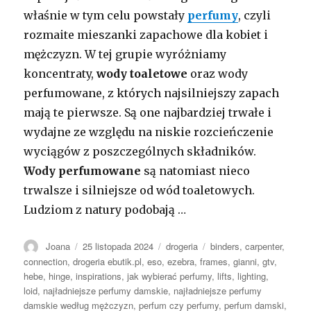
właśnie w tym celu powstały
perfumy
, czyli
rozmaite mieszanki zapachowe dla kobiet i
mężczyzn. W tej grupie wyróżniamy
koncentraty,
wody toaletowe
oraz wody
perfumowane, z których najsilniejszy zapach
mają te pierwsze. Są one najbardziej trwałe i
wydajne ze względu na niskie rozcieńczenie
wyciągów z poszczególnych składników.
Wody perfumowane
są natomiast nieco
trwalsze i silniejsze od wód toaletowych.
Ludziom z natury podobają …
Autor
Opublikowano
Kategorie
Tagi
Joana
25 listopada 2024
drogeria
binders
,
carpenter
,
connection
,
drogeria ebutik.pl
,
eso
,
ezebra
,
frames
,
gianni
,
gtv
,
hebe
,
hinge
,
inspirations
,
jak wybierać perfumy
,
lifts
,
lighting
,
loid
,
najładniejsze perfumy damskie
,
najładniejsze perfumy
damskie według mężczyzn
,
perfum czy perfumy
,
perfum damski
,