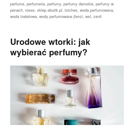
perfume
,
perfumeria
,
perfumy
,
perfumy damskie
,
perfumy w
penach
,
roses
,
sklep ebutik.pl
,
torches
,
woda perfumowana
,
woda toaletowa
,
wody perfumowane jfenzi
,
wsl
,
zenit
Urodowe wtorki: jak
wybierać perfumy?