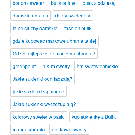
bonprix sweter
butik online
butik z odzieżą
damskie ubrania
dobry sweter dla
fajne ciuchy damskie
fashion butik
gdzie kupować markowe ubrania taniej
Gdzie najlepsze promocje na ubrania?
greenpoint
h & m swetry
hm swetry damskie
Jakie sukienki odmładzają?
jakie sukienki są modne
Jakie sukienki wyszczuplają?
kolorowy sweter w paski
kup sukienkę z Butik
mango ubrania
markowe swetry