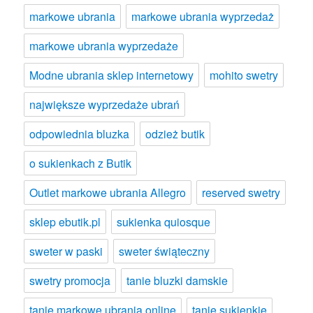
markowe ubrania
markowe ubrania wyprzedaż
markowe ubrania wyprzedaże
Modne ubrania sklep internetowy
mohito swetry
największe wyprzedaże ubrań
odpowiednia bluzka
odzież butik
o sukienkach z Butik
Outlet markowe ubrania Allegro
reserved swetry
sklep ebutik.pl
sukienka quiosque
sweter w paski
sweter świąteczny
swetry promocja
tanie bluzki damskie
tanie markowe ubrania online
tanie sukienkie