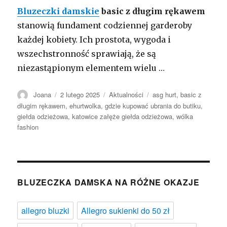
Bluzeczki damskie
basic z długim rękawem
stanowią fundament codziennej garderoby
każdej kobiety. Ich prostota, wygoda i
wszechstronność sprawiają, że są
niezastąpionym elementem wielu …
Autor
Opublikowano
Kategorie
Tagi
Joana
2 lutego 2025
Aktualności
asg hurt
,
basic z
długim rękawem
,
ehurtwolka
,
gdzie kupować ubrania do butiku
,
giełda odzieżowa
,
katowice załęże giełda odzieżowa
,
wólka
fashion
BLUZECZKA DAMSKA NA RÓŻNE OKAZJE
allegro bluzki
Allegro sukienki do 50 zł