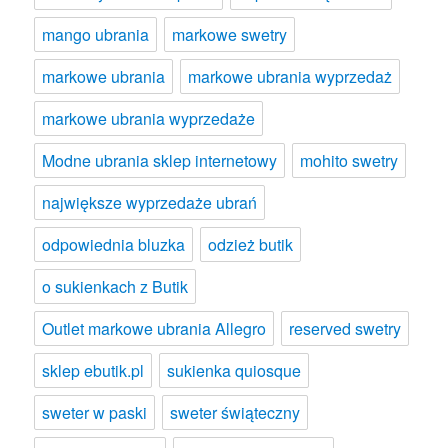
mango ubrania
markowe swetry
markowe ubrania
markowe ubrania wyprzedaż
markowe ubrania wyprzedaże
Modne ubrania sklep internetowy
mohito swetry
największe wyprzedaże ubrań
odpowiednia bluzka
odzież butik
o sukienkach z Butik
Outlet markowe ubrania Allegro
reserved swetry
sklep ebutik.pl
sukienka quiosque
sweter w paski
sweter świąteczny