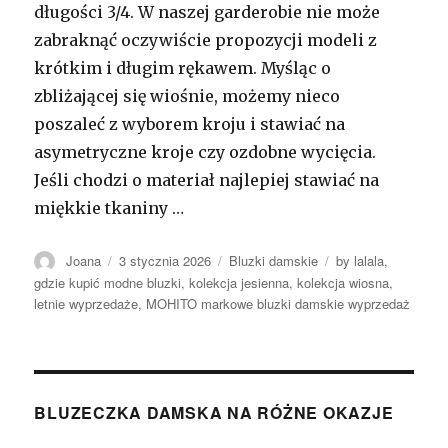
długości 3/4. W naszej garderobie nie może
zabraknąć oczywiście propozycji modeli z
krótkim i długim rękawem. Myśląc o
zbliżającej się wiośnie, możemy nieco
poszaleć z wyborem kroju i stawiać na
asymetryczne kroje czy ozdobne wycięcia.
Jeśli chodzi o materiał najlepiej stawiać na
miękkie tkaniny …
Autor
Opublikowano
Kategorie
Tagi
Joana
3 stycznia 2026
Bluzki damskie
by lalala
,
gdzie kupić modne bluzki
,
kolekcja jesienna
,
kolekcja wiosna
,
letnie wyprzedaże
,
MOHITO markowe bluzki damskie wyprzedaż
BLUZECZKA DAMSKA NA RÓŻNE OKAZJE