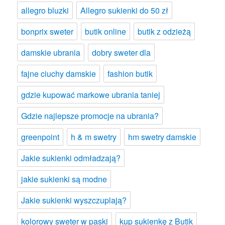
allegro bluzki
Allegro sukienki do 50 zł
bonprix sweter
butik online
butik z odzieżą
damskie ubrania
dobry sweter dla
fajne ciuchy damskie
fashion butik
gdzie kupować markowe ubrania taniej
Gdzie najlepsze promocje na ubrania?
greenpoint
h & m swetry
hm swetry damskie
Jakie sukienki odmładzają?
jakie sukienki są modne
Jakie sukienki wyszczuplają?
kolorowy sweter w paski
kup sukienkę z Butik