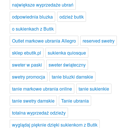
największe wyprzedaże ubrań
odpowiednia bluzka
odzież butik
o sukienkach z Butik
Outlet markowe ubrania Allegro
reserved swetry
sklep ebutik.pl
sukienka quiosque
sweter w paski
sweter świąteczny
swetry promocja
tanie bluzki damskie
tanie markowe ubrania online
tanie sukienkie
tanie swetry damskie
Tanie ubrania
totalna wyprzedaż odzieży
wyglądaj pięknie dzięki sukienkom z Butik