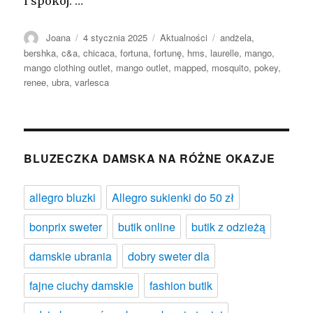
i spokój. …
Autor
Opublikowano
Kategorie
Tagi
Joana
4 stycznia 2025
Aktualności
andżela
,
bershka
,
c&a
,
chicaca
,
fortuna
,
fortunę
,
hms
,
laurelle
,
mango
,
mango clothing outlet
,
mango outlet
,
mapped
,
mosquito
,
pokey
,
renee
,
ubra
,
varlesca
BLUZECZKA DAMSKA NA RÓŻNE OKAZJE
allegro bluzki
Allegro sukienki do 50 zł
bonprix sweter
butik online
butik z odzieżą
damskie ubrania
dobry sweter dla
fajne ciuchy damskie
fashion butik