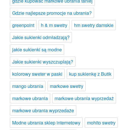
gdzie kupować markowe ubrania taniej
Gdzie najlepsze promocje na ubrania?
greenpoint
h & m swetry
hm swetry damskie
Jakie sukienki odmładzają?
jakie sukienki są modne
Jakie sukienki wyszczuplają?
kolorowy sweter w paski
kup sukienkę z Butik
mango ubrania
markowe swetry
markowe ubrania
markowe ubrania wyprzedaż
markowe ubrania wyprzedaże
Modne ubrania sklep internetowy
mohito swetry