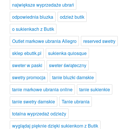
największe wyprzedaże ubrań
odpowiednia bluzka
odzież butik
o sukienkach z Butik
Outlet markowe ubrania Allegro
reserved swetry
sklep ebutik.pl
sukienka quiosque
sweter w paski
sweter świąteczny
swetry promocja
tanie bluzki damskie
tanie markowe ubrania online
tanie sukienkie
tanie swetry damskie
Tanie ubrania
totalna wyprzedaż odzieży
wyglądaj pięknie dzięki sukienkom z Butik