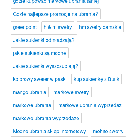
gdzie kupować markowe ubrania taniej
Gdzie najlepsze promocje na ubrania?
greenpoint
h & m swetry
hm swetry damskie
Jakie sukienki odmładzają?
jakie sukienki są modne
Jakie sukienki wyszczuplają?
kolorowy sweter w paski
kup sukienkę z Butik
mango ubrania
markowe swetry
markowe ubrania
markowe ubrania wyprzedaż
markowe ubrania wyprzedaże
Modne ubrania sklep internetowy
mohito swetry