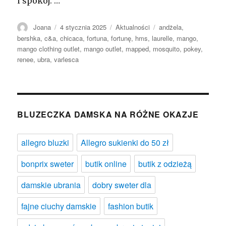
i spokój. …
Autor
Opublikowano
Kategorie
Tagi
Joana
4 stycznia 2025
Aktualności
andżela
,
bershka
,
c&a
,
chicaca
,
fortuna
,
fortunę
,
hms
,
laurelle
,
mango
,
mango clothing outlet
,
mango outlet
,
mapped
,
mosquito
,
pokey
,
renee
,
ubra
,
varlesca
BLUZECZKA DAMSKA NA RÓŻNE OKAZJE
allegro bluzki
Allegro sukienki do 50 zł
bonprix sweter
butik online
butik z odzieżą
damskie ubrania
dobry sweter dla
fajne ciuchy damskie
fashion butik