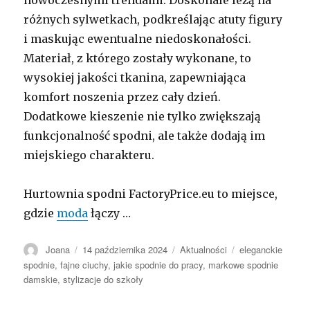
różnych sylwetkach, podkreślając atuty figury
i maskując ewentualne niedoskonałości.
Materiał, z którego zostały wykonane, to
wysokiej jakości tkanina, zapewniająca
komfort noszenia przez cały dzień.
Dodatkowe kieszenie nie tylko zwiększają
funkcjonalność spodni, ale także dodają im
miejskiego charakteru.
Hurtownia spodni FactoryPrice.eu to miejsce,
gdzie
moda
łączy …
Autor
Opublikowano
Kategorie
Tagi
Joana
14 października 2024
Aktualności
eleganckie
spodnie
,
fajne ciuchy
,
jakie spodnie do pracy
,
markowe spodnie
damskie
,
stylizacje do szkoły