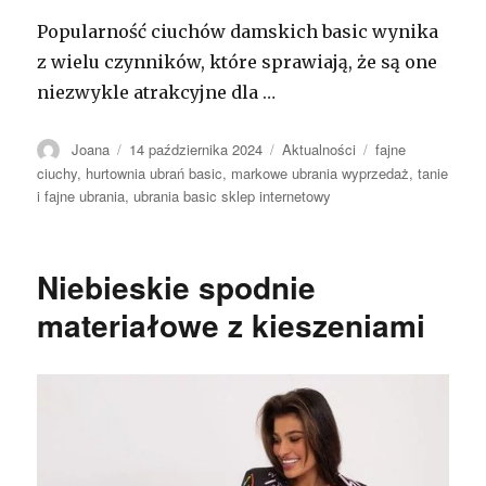
Popularność ciuchów damskich basic wynika
z wielu czynników, które sprawiają, że są one
niezwykle atrakcyjne dla …
Autor
Opublikowano
Kategorie
Tagi
Joana
14 października 2024
Aktualności
fajne
ciuchy
,
hurtownia ubrań basic
,
markowe ubrania wyprzedaż
,
tanie
i fajne ubrania
,
ubrania basic sklep internetowy
Niebieskie spodnie
materiałowe z kieszeniami