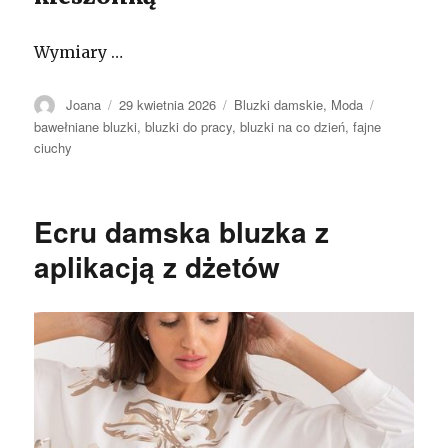
Wymiary …
Autor
Opublikowano
Kategorie
Tagi
Joana
29 kwietnia 2026
Bluzki damskie
,
Moda
bawełniane bluzki
,
bluzki do pracy
,
bluzki na co dzień
,
fajne
ciuchy
Ecru damska bluzka z
aplikacją z dżetów