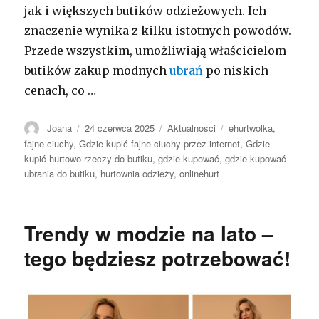
jak i większych butików odzieżowych. Ich
znaczenie wynika z kilku istotnych powodów.
Przede wszystkim, umożliwiają właścicielom
butików zakup modnych
ubrań
po niskich
cenach, co …
Autor
Opublikowano
Kategorie
Tagi
Joana
24 czerwca 2025
Aktualności
ehurtwolka
,
fajne ciuchy
,
Gdzie kupić fajne ciuchy przez internet
,
Gdzie
kupić hurtowo rzeczy do butiku
,
gdzie kupować
,
gdzie kupować
ubrania do butiku
,
hurtownia odzieży
,
onlinehurt
Trendy w modzie na lato –
tego będziesz potrzebować!