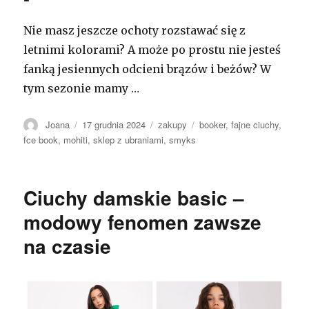
Nie masz jeszcze ochoty rozstawać się z
letnimi kolorami? A może po prostu nie jesteś
fanką jesiennych odcieni brązów i beżów? W
tym sezonie mamy …
Autor
Opublikowano
Kategorie
Tagi
Joana
17 grudnia 2024
zakupy
booker
,
fajne ciuchy
,
fce book
,
mohiti
,
sklep z ubraniami
,
smyks
Ciuchy damskie basic –
modowy fenomen zawsze
na czasie