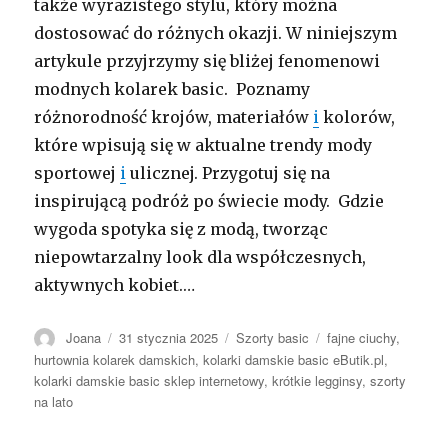
także wyrazistego stylu, który można
dostosować do różnych okazji. W niniejszym
artykule przyjrzymy się bliżej fenomenowi
modnych kolarek basic. Poznamy
różnorodność krojów, materiałów
i
kolorów,
które wpisują się w aktualne trendy mody
sportowej
i
ulicznej. Przygotuj się na
inspirującą podróż po świecie mody. Gdzie
wygoda spotyka się z modą, tworząc
niepowtarzalny look dla współczesnych,
aktywnych kobiet.…
Autor
Opublikowano
Kategorie
Tagi
Joana
31 stycznia 2025
Szorty basic
fajne ciuchy
,
hurtownia kolarek damskich
,
kolarki damskie basic eButik.pl
,
kolarki damskie basic sklep internetowy
,
krótkie legginsy
,
szorty
na lato