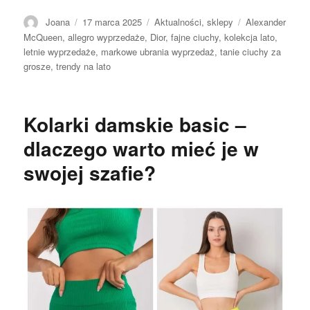
Autor
Opublikowano
Kategorie
Tagi
Joana
17 marca 2025
Aktualności
,
sklepy
Alexander
McQueen
,
allegro wyprzedaże
,
Dior
,
fajne ciuchy
,
kolekcja lato
,
letnie wyprzedaże
,
markowe ubrania wyprzedaż
,
tanie ciuchy za
grosze
,
trendy na lato
Kolarki damskie basic –
dlaczego warto mieć je w
swojej szafie?