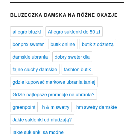
BLUZECZKA DAMSKA NA RÓŻNE OKAZJE
allegro bluzki
Allegro sukienki do 50 zł
bonprix sweter
butik online
butik z odzieżą
damskie ubrania
dobry sweter dla
fajne ciuchy damskie
fashion butik
gdzie kupować markowe ubrania taniej
Gdzie najlepsze promocje na ubrania?
greenpoint
h & m swetry
hm swetry damskie
Jakie sukienki odmładzają?
jakie sukienki są modne