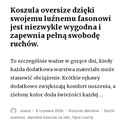
Koszula oversize dzięki
swojemu luźnemu fasonowi
jest niezwykle wygodna i
zapewnia pełną swobodę
ruchów.
To szczególnie ważne w gorące dni, kiedy
każda dodatkowa warstwa materiału może
stanowić obciążenie. Krótkie rękawy
dodatkowo zwiększają komfort noszenia, a
zielony kolor doda świeżości każdej …
Autor
Opublikowano
Kategorie
Tagi
Joana
8 czerwca 2024
Koszule damskie
bluzki
oversize
,
damskie koszule na lato
,
fajne ciuchy