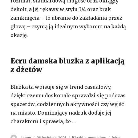
rozmiar, standardową długość oraz okrągły
dekolt, a jej rękawy w stylu 3/4 oraz brak
zamknięcia – to ubranie do zakładania przez
głowę – czynią ją idealnym wyborem na każdą
okazję.
Ecru damska bluzka z aplikacją
z dżetów
Bluzka ta wpisuje się w trend casualowy,
dzięki czemu doskonale sprawdzi się podczas
spacerów, codziennych aktywności czy wyjść
na miasto. Dominujący nadruk dodaje jej
charakteru i sprawia, że …
Autor
Opublikowano
Kategorie
Tagi
Joana
26 kwietnia 2026
Bluzki z nadrukiem
fajne