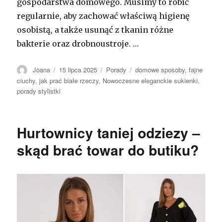
gospodarstwa domowego. Musimy to robić
regularnie, aby zachować właściwą higienę
osobistą, a także usunąć z tkanin różne
bakterie oraz drobnoustroje. …
Autor
Opublikowano
Kategorie
Tagi
Joana
15 lipca 2025
Porady
domowe sposoby
,
fajne
ciuchy
,
jak prać białe rzeczy
,
Nowoczesne eleganckie sukienki
,
porady stylistki
Hurtownicy taniej odziezy –
skąd brać towar do butiku?