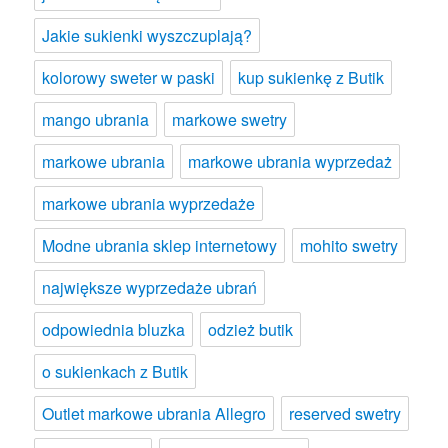
Jakie sukienki wyszczuplają?
kolorowy sweter w paski
kup sukienkę z Butik
mango ubrania
markowe swetry
markowe ubrania
markowe ubrania wyprzedaż
markowe ubrania wyprzedaże
Modne ubrania sklep internetowy
mohito swetry
największe wyprzedaże ubrań
odpowiednia bluzka
odzież butik
o sukienkach z Butik
Outlet markowe ubrania Allegro
reserved swetry