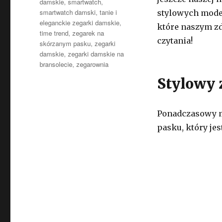
damskie
,
smartwatch
,
smartwatch damski
,
tanie i
stylowych model
eleganckie zegarki damskie
,
które naszym z
time trend
,
zegarek na
czytania!
skórzanym pasku
,
zegarki
damskie
,
zegarki damskie na
bransolecie
,
zegarownia
Stylowy 
Ponadczasowy m
pasku, który je