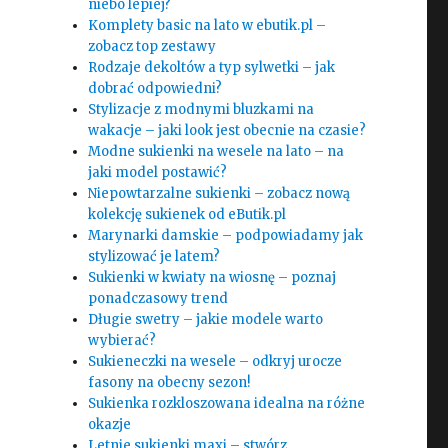
niebo lepiej?
Komplety basic na lato w ebutik.pl –
zobacz top zestawy
Rodzaje dekoltów a typ sylwetki – jak
dobrać odpowiedni?
Stylizacje z modnymi bluzkami na
wakacje – jaki look jest obecnie na czasie?
Modne sukienki na wesele na lato – na
jaki model postawić?
Niepowtarzalne sukienki – zobacz nową
kolekcję sukienek od eButik.pl
Marynarki damskie – podpowiadamy jak
stylizować je latem?
Sukienki w kwiaty na wiosnę – poznaj
ponadczasowy trend
Długie swetry – jakie modele warto
wybierać?
Sukieneczki na wesele – odkryj urocze
fasony na obecny sezon!
Sukienka rozkloszowana idealna na różne
okazje
Letnie sukienki maxi – stwórz