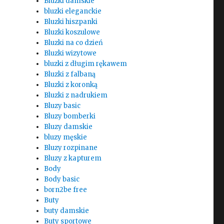
Bluzki damskie
bluzki eleganckie
Bluzki hiszpanki
Bluzki koszulowe
Bluzki na co dzień
Bluzki wizytowe
bluzki z długim rękawem
Bluzki z falbaną
Bluzki z koronką
Bluzki z nadrukiem
Bluzy basic
Bluzy bomberki
Bluzy damskie
bluzy męskie
Bluzy rozpinane
Bluzy z kapturem
Body
Body basic
born2be free
Buty
buty damskie
Buty sportowe