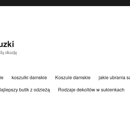
uzki
dą okazję
ie
koszulki damskie
Koszule damskie
jakie ubrania 
ajlepszy butik z odzieżą
Rodzaje dekoltów w sukienkach