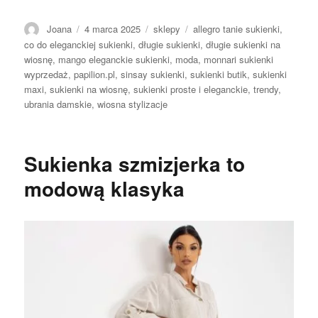
Autor
Opublikowano
Kategorie
Tagi
Joana
4 marca 2025
sklepy
allegro tanie sukienki
,
co do eleganckiej sukienki
,
długie sukienki
,
długie sukienki na
wiosnę
,
mango eleganckie sukienki
,
moda
,
monnari sukienki
wyprzedaż
,
papilion.pl
,
sinsay sukienki
,
sukienki butik
,
sukienki
maxi
,
sukienki na wiosnę
,
sukienki proste i eleganckie
,
trendy
,
ubrania damskie
,
wiosna stylizacje
Sukienka szmizjerka to
modową klasyka