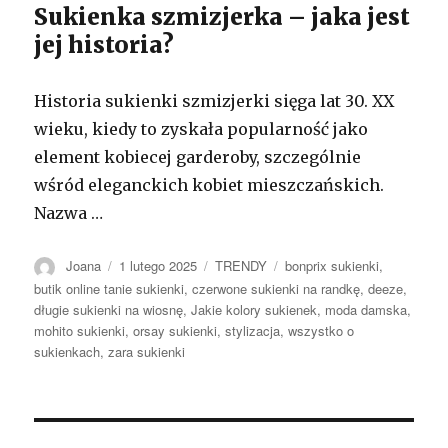
Sukienka szmizjerka – jaka jest
jej historia?
Historia sukienki szmizjerki sięga lat 30. XX
wieku, kiedy to zyskała popularność jako
element kobiecej garderoby, szczególnie
wśród eleganckich kobiet mieszczańskich.
Nazwa …
Autor
Opublikowano
Kategorie
Tagi
Joana
1 lutego 2025
TRENDY
bonprix sukienki
,
butik online tanie sukienki
,
czerwone sukienki na randkę
,
deeze
,
długie sukienki na wiosnę
,
Jakie kolory sukienek
,
moda damska
,
mohito sukienki
,
orsay sukienki
,
stylizacja
,
wszystko o
sukienkach
,
zara sukienki