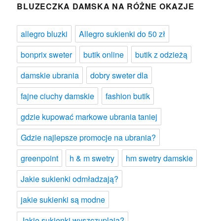
BLUZECZKA DAMSKA NA RÓŻNE OKAZJE
allegro bluzki
Allegro sukienki do 50 zł
bonprix sweter
butik online
butik z odzieżą
damskie ubrania
dobry sweter dla
fajne ciuchy damskie
fashion butik
gdzie kupować markowe ubrania taniej
Gdzie najlepsze promocje na ubrania?
greenpoint
h & m swetry
hm swetry damskie
Jakie sukienki odmładzają?
jakie sukienki są modne
Jakie sukienki wyszczuplają?