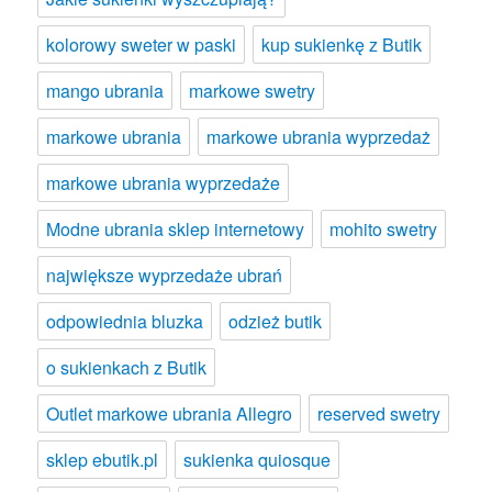
kolorowy sweter w paski
kup sukienkę z Butik
mango ubrania
markowe swetry
markowe ubrania
markowe ubrania wyprzedaż
markowe ubrania wyprzedaże
Modne ubrania sklep internetowy
mohito swetry
największe wyprzedaże ubrań
odpowiednia bluzka
odzież butik
o sukienkach z Butik
Outlet markowe ubrania Allegro
reserved swetry
sklep ebutik.pl
sukienka quiosque