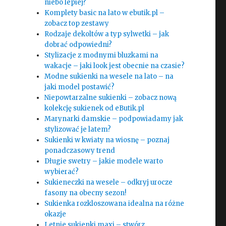
niebo lepiej?
Komplety basic na lato w ebutik.pl –
zobacz top zestawy
Rodzaje dekoltów a typ sylwetki – jak
dobrać odpowiedni?
Stylizacje z modnymi bluzkami na
wakacje – jaki look jest obecnie na czasie?
Modne sukienki na wesele na lato – na
jaki model postawić?
Niepowtarzalne sukienki – zobacz nową
kolekcję sukienek od eButik.pl
Marynarki damskie – podpowiadamy jak
stylizować je latem?
Sukienki w kwiaty na wiosnę – poznaj
ponadczasowy trend
Długie swetry – jakie modele warto
wybierać?
Sukieneczki na wesele – odkryj urocze
fasony na obecny sezon!
Sukienka rozkloszowana idealna na różne
okazje
Letnie sukienki maxi – stwórz