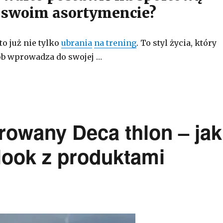
 swoim asortymencie?
to już nie tylko
ubrania
na trening
. To styl życia, który
ób wprowadza do swojej …
irowany Deca thlon – jak
look z produktami