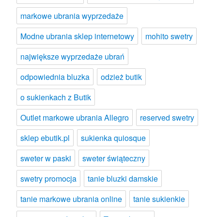
markowe ubrania wyprzedaże
Modne ubrania sklep internetowy
mohito swetry
największe wyprzedaże ubrań
odpowiednia bluzka
odzież butik
o sukienkach z Butik
Outlet markowe ubrania Allegro
reserved swetry
sklep ebutik.pl
sukienka quiosque
sweter w paski
sweter świąteczny
swetry promocja
tanie bluzki damskie
tanie markowe ubrania online
tanie sukienkie