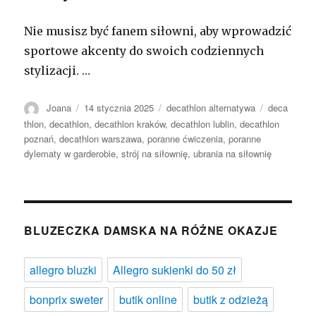
Nie musisz być fanem siłowni, aby wprowadzić
sportowe akcenty do swoich codziennych
stylizacji. …
Autor
Opublikowano
Kategorie
Tagi
Joana
14 stycznia 2025
decathlon alternatywa
deca
thlon
,
decathlon
,
decathlon kraków
,
decathlon lublin
,
decathlon
poznań
,
decathlon warszawa
,
poranne ćwiczenia
,
poranne
dylematy w garderobie
,
strój na siłownię
,
ubrania na siłownię
BLUZECZKA DAMSKA NA RÓŻNE OKAZJE
allegro bluzki
Allegro sukienki do 50 zł
bonprix sweter
butik online
butik z odzieżą