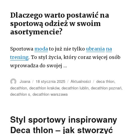
Dlaczego warto postawić na
sportową odzież w swoim
asortymencie?
Sportowa
moda
to już nie tylko
ubrania
na
trening
. To styl życia, który coraz więcej osób
wprowadza do swojej …
Autor
Opublikowano
Kategorie
Tagi
Joana
18 stycznia 2025
Aktualności
deca thlon
,
decathlon
,
decathlon kraków
,
decathlon lublin
,
decathlon poznań
,
decathlon s
,
decathlon warszawa
Styl sportowy inspirowany
Deca thlon – jak stworzyć