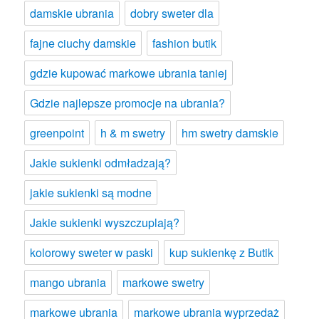
damskie ubrania
dobry sweter dla
fajne ciuchy damskie
fashion butik
gdzie kupować markowe ubrania taniej
Gdzie najlepsze promocje na ubrania?
greenpoint
h & m swetry
hm swetry damskie
Jakie sukienki odmładzają?
jakie sukienki są modne
Jakie sukienki wyszczuplają?
kolorowy sweter w paski
kup sukienkę z Butik
mango ubrania
markowe swetry
markowe ubrania
markowe ubrania wyprzedaż