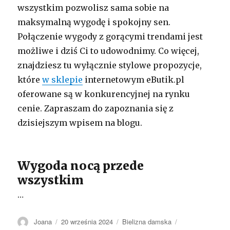
wszystkim pozwolisz sama sobie na
maksymalną wygodę i spokojny sen.
Połączenie wygody z gorącymi trendami jest
możliwe i dziś Ci to udowodnimy. Co więcej,
znajdziesz tu wyłącznie stylowe propozycje,
które
w sklepie
internetowym eButik.pl
oferowane są w konkurencyjnej na rynku
cenie. Zapraszam do zapoznania się z
dzisiejszym wpisem na blogu.
Wygoda nocą przede
wszystkim
…
Autor
Opublikowano
Kategorie
Tagi
Joana
20 września 2024
Bielizna damska