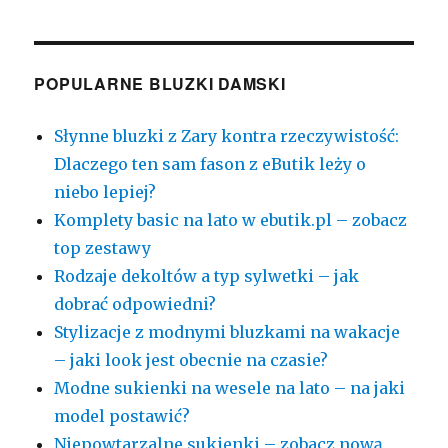
POPULARNE BLUZKI DAMSKI
Słynne bluzki z Zary kontra rzeczywistość:
Dlaczego ten sam fason z eButik leży o
niebo lepiej?
Komplety basic na lato w ebutik.pl – zobacz
top zestawy
Rodzaje dekoltów a typ sylwetki – jak
dobrać odpowiedni?
Stylizacje z modnymi bluzkami na wakacje
– jaki look jest obecnie na czasie?
Modne sukienki na wesele na lato – na jaki
model postawić?
Niepowtarzalne sukienki – zobacz nową