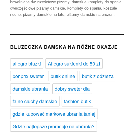
bawełniane dwuczęściowe piżamy
,
damskie komplety do spania
,
dwuczęściowe piżamy damskie
,
komplety do spania
,
koszule
nocne
,
piżamy damskie na lato
,
piżamy damskie na prezent
BLUZECZKA DAMSKA NA RÓŻNE OKAZJE
allegro bluzki
Allegro sukienki do 50 zł
bonprix sweter
butik online
butik z odzieżą
damskie ubrania
dobry sweter dla
fajne ciuchy damskie
fashion butik
gdzie kupować markowe ubrania taniej
Gdzie najlepsze promocje na ubrania?