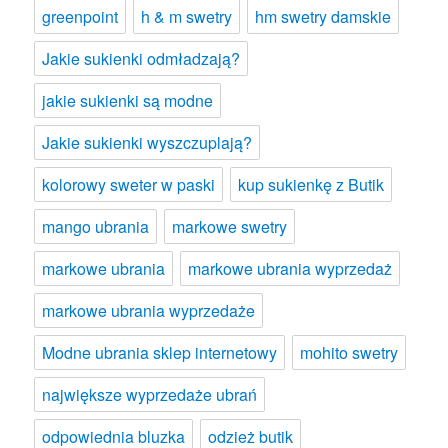
greenpoint
h & m swetry
hm swetry damskie
Jakie sukienki odmładzają?
jakie sukienki są modne
Jakie sukienki wyszczuplają?
kolorowy sweter w paski
kup sukienkę z Butik
mango ubrania
markowe swetry
markowe ubrania
markowe ubrania wyprzedaż
markowe ubrania wyprzedaże
Modne ubrania sklep internetowy
mohito swetry
największe wyprzedaże ubrań
odpowiednia bluzka
odzież butik