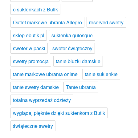
o sukienkach z Butik
Outlet markowe ubrania Allegro
reserved swetry
sklep ebutik.pl
sukienka quiosque
sweter w paski
sweter świąteczny
swetry promocja
tanie bluzki damskie
tanie markowe ubrania online
tanie sukienkie
tanie swetry damskie
Tanie ubrania
totalna wyprzedaż odzieży
wyglądaj pięknie dzięki sukienkom z Butik
świąteczne swetry