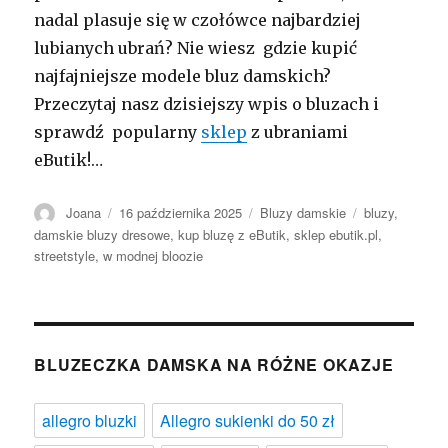
nadal plasuje się w czołówce najbardziej
lubianych ubrań? Nie wiesz gdzie kupić
najfajniejsze modele bluz damskich?
Przeczytaj nasz dzisiejszy wpis o bluzach i
sprawdź popularny
sklep
z ubraniami
eButik!…
Autor
Opublikowano
Kategorie
Tagi
Joana
16 października 2025
Bluzy damskie
bluzy
,
damskie bluzy dresowe
,
kup bluzę z eButik
,
sklep ebutik.pl
,
streetstyle
,
w modnej bloozie
BLUZECZKA DAMSKA NA RÓŻNE OKAZJE
allegro bluzki
Allegro sukienki do 50 zł