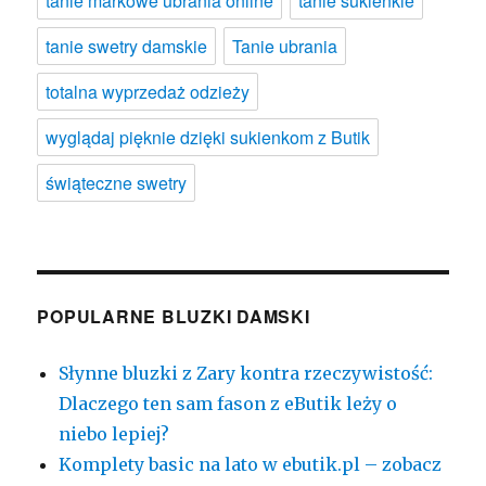
tanie markowe ubrania online
tanie sukienkie
tanie swetry damskie
Tanie ubrania
totalna wyprzedaż odzieży
wyglądaj pięknie dzięki sukienkom z Butik
świąteczne swetry
POPULARNE BLUZKI DAMSKI
Słynne bluzki z Zary kontra rzeczywistość:
Dlaczego ten sam fason z eButik leży o
niebo lepiej?
Komplety basic na lato w ebutik.pl – zobacz