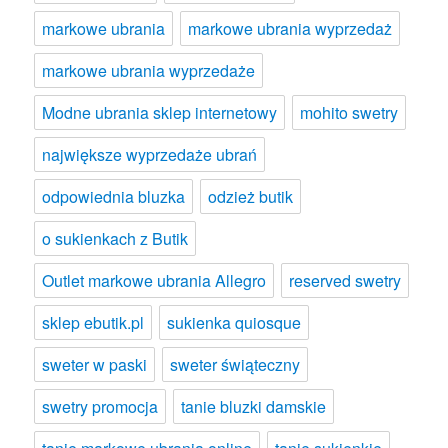
markowe ubrania
markowe ubrania wyprzedaż
markowe ubrania wyprzedaże
Modne ubrania sklep internetowy
mohito swetry
największe wyprzedaże ubrań
odpowiednia bluzka
odzież butik
o sukienkach z Butik
Outlet markowe ubrania Allegro
reserved swetry
sklep ebutik.pl
sukienka quiosque
sweter w paski
sweter świąteczny
swetry promocja
tanie bluzki damskie