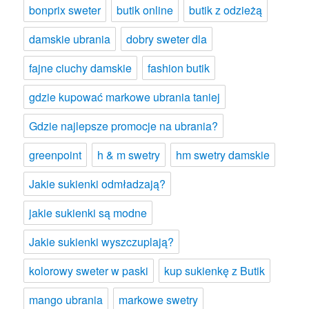
bonprix sweter
butik online
butik z odzieżą
damskie ubrania
dobry sweter dla
fajne ciuchy damskie
fashion butik
gdzie kupować markowe ubrania taniej
Gdzie najlepsze promocje na ubrania?
greenpoint
h & m swetry
hm swetry damskie
Jakie sukienki odmładzają?
jakie sukienki są modne
Jakie sukienki wyszczuplają?
kolorowy sweter w paski
kup sukienkę z Butik
mango ubrania
markowe swetry