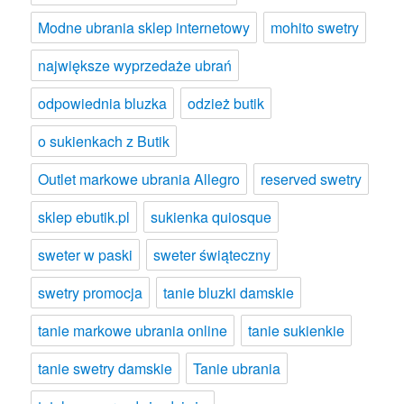
Modne ubrania sklep internetowy
mohito swetry
największe wyprzedaże ubrań
odpowiednia bluzka
odzież butik
o sukienkach z Butik
Outlet markowe ubrania Allegro
reserved swetry
sklep ebutik.pl
sukienka quiosque
sweter w paski
sweter świąteczny
swetry promocja
tanie bluzki damskie
tanie markowe ubrania online
tanie sukienkie
tanie swetry damskie
Tanie ubrania