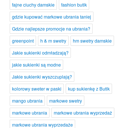
fajne ciuchy damskie
fashion butik
gdzie kupować markowe ubrania taniej
Gdzie najlepsze promocje na ubrania?
greenpoint
h & m swetry
hm swetry damskie
Jakie sukienki odmładzają?
jakie sukienki są modne
Jakie sukienki wyszczuplają?
kolorowy sweter w paski
kup sukienkę z Butik
mango ubrania
markowe swetry
markowe ubrania
markowe ubrania wyprzedaż
markowe ubrania wyprzedaże