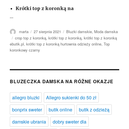
Krótki top z koronką na
…
Autor
Opublikowano
Kategorie
marta
27 sierpnia 2021
Bluzki damskie
,
Moda damska
Tagi
crop top z koronką
,
krótki top z koronką
,
krótki top z koronką
ebutik.pl
,
krótki top z koronką hurtownia odzieży online
,
Top
koronkowy czarny
BLUZECZKA DAMSKA NA RÓŻNE OKAZJE
allegro bluzki
Allegro sukienki do 50 zł
bonprix sweter
butik online
butik z odzieżą
damskie ubrania
dobry sweter dla