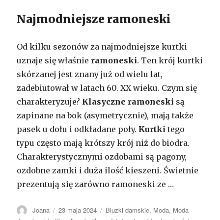
Najmodniejsze ramoneski
Od kilku sezonów za najmodniejsze kurtki
uznaje się właśnie
ramoneski
. Ten krój kurtki
skórzanej jest znany już od wielu lat,
zadebiutował w latach 60. XX wieku. Czym się
charakteryzuje?
Klasyczne ramoneski
są
zapinane na bok (asymetrycznie), mają także
pasek u dołu i odkładane poły.
Kurtki
tego
typu często mają krótszy krój niż do biodra.
Charakterystycznymi ozdobami są pagony,
ozdobne zamki i duża ilość kieszeni. Świetnie
prezentują się zarówno ramoneski ze …
Autor
Opublikowano
Kategorie
Joana
23 maja 2024
Bluzki damskie
,
Moda
,
Moda