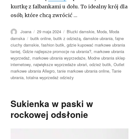
kurtkę z falbankami u dołu. To idealny krój dla
osób, które chcą zwrócić …
Autor
Opublikowano
Kategorie
Joana
29 maja 2024
Bluzki damskie
,
Moda
,
Moda
Tagi
damska
butik online
,
butik z odzieżą
,
damskie ubrania
,
fajne
ciuchy damskie
,
fashion butik
,
gdzie kupować markowe ubrania
taniej
,
Gdzie najlepsze promocje na ubrania?
,
markowe ubrania
wyprzedaż
,
markowe ubrania wyprzedaże
,
Modne ubrania sklep
internetowy
,
największe wyprzedaże ubrań
,
odzież butik
,
Outlet
markowe ubrania Allegro
,
tanie markowe ubrania online
,
Tanie
ubrania
,
totalna wyprzedaż odzieży
Sukienka w paski w
rockowej odsłonie