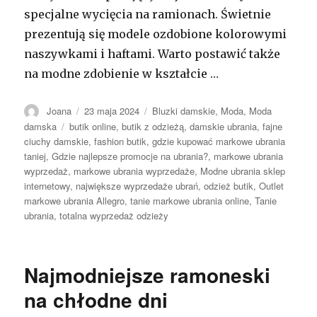
specjalne wycięcia na ramionach. Świetnie
prezentują się modele ozdobione kolorowymi
naszywkami i haftami. Warto postawić także
na modne zdobienie w kształcie …
Autor
Opublikowano
Kategorie
Joana
23 maja 2024
Bluzki damskie
,
Moda
,
Moda
Tagi
damska
butik online
,
butik z odzieżą
,
damskie ubrania
,
fajne
ciuchy damskie
,
fashion butik
,
gdzie kupować markowe ubrania
taniej
,
Gdzie najlepsze promocje na ubrania?
,
markowe ubrania
wyprzedaż
,
markowe ubrania wyprzedaże
,
Modne ubrania sklep
internetowy
,
największe wyprzedaże ubrań
,
odzież butik
,
Outlet
markowe ubrania Allegro
,
tanie markowe ubrania online
,
Tanie
ubrania
,
totalna wyprzedaż odzieży
Najmodniejsze ramoneski
na chłodne dni