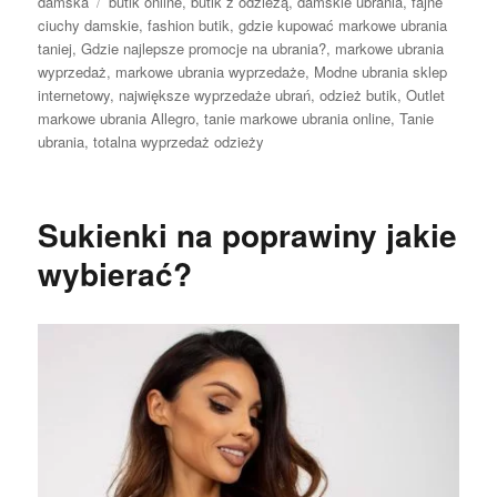
Tagi
damska
butik online
,
butik z odzieżą
,
damskie ubrania
,
fajne
ciuchy damskie
,
fashion butik
,
gdzie kupować markowe ubrania
taniej
,
Gdzie najlepsze promocje na ubrania?
,
markowe ubrania
wyprzedaż
,
markowe ubrania wyprzedaże
,
Modne ubrania sklep
internetowy
,
największe wyprzedaże ubrań
,
odzież butik
,
Outlet
markowe ubrania Allegro
,
tanie markowe ubrania online
,
Tanie
ubrania
,
totalna wyprzedaż odzieży
Sukienki na poprawiny jakie
wybierać?