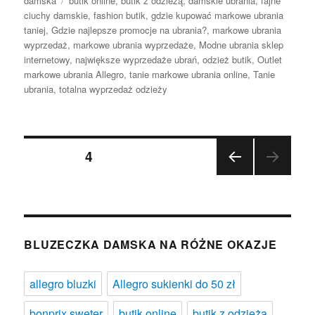
damska
butik online
,
butik z odzieżą
,
damskie ubrania
,
fajne
ciuchy damskie
,
fashion butik
,
gdzie kupować markowe ubrania
taniej
,
Gdzie najlepsze promocje na ubrania?
,
markowe ubrania
wyprzedaż
,
markowe ubrania wyprzedaże
,
Modne ubrania sklep
internetowy
,
największe wyprzedaże ubrań
,
odzież butik
,
Outlet
markowe ubrania Allegro
,
tanie markowe ubrania online
,
Tanie
ubrania
,
totalna wyprzedaż odzieży
Nawigacja
STRONA
4
POP
po
RZE
DNIA
wpisach
STR
ONA
BLUZECZKA DAMSKA NA RÓŻNE OKAZJE
allegro bluzki
Allegro sukienki do 50 zł
bonprix sweter
butik online
butik z odzieżą