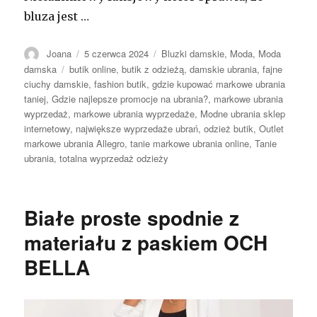
bluza jest …
Autor
Opublikowano
Kategorie
Joana
5 czerwca 2024
Bluzki damskie
,
Moda
,
Moda
Tagi
damska
butik online
,
butik z odzieżą
,
damskie ubrania
,
fajne
ciuchy damskie
,
fashion butik
,
gdzie kupować markowe ubrania
taniej
,
Gdzie najlepsze promocje na ubrania?
,
markowe ubrania
wyprzedaż
,
markowe ubrania wyprzedaże
,
Modne ubrania sklep
internetowy
,
największe wyprzedaże ubrań
,
odzież butik
,
Outlet
markowe ubrania Allegro
,
tanie markowe ubrania online
,
Tanie
ubrania
,
totalna wyprzedaż odzieży
Białe proste spodnie z
materiału z paskiem OCH
BELLA