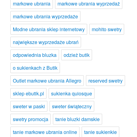
markowe ubrania
markowe ubrania wyprzedaż
markowe ubrania wyprzedaże
Modne ubrania sklep internetowy
mohito swetry
największe wyprzedaże ubrań
odpowiednia bluzka
odzież butik
o sukienkach z Butik
Outlet markowe ubrania Allegro
reserved swetry
sklep ebutik.pl
sukienka quiosque
sweter w paski
sweter świąteczny
swetry promocja
tanie bluzki damskie
tanie markowe ubrania online
tanie sukienkie