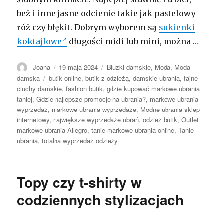
beż i inne jasne odcienie takie jak pastelowy
róż czy błękit. Dobrym wyborem są
sukienki
koktajlowe
długości midi lub mini, można …
Autor
Opublikowano
Kategorie
Joana
19 maja 2024
Bluzki damskie
,
Moda
,
Moda
Tagi
damska
butik online
,
butik z odzieżą
,
damskie ubrania
,
fajne
ciuchy damskie
,
fashion butik
,
gdzie kupować markowe ubrania
taniej
,
Gdzie najlepsze promocje na ubrania?
,
markowe ubrania
wyprzedaż
,
markowe ubrania wyprzedaże
,
Modne ubrania sklep
internetowy
,
największe wyprzedaże ubrań
,
odzież butik
,
Outlet
markowe ubrania Allegro
,
tanie markowe ubrania online
,
Tanie
ubrania
,
totalna wyprzedaż odzieży
Topy czy t-shirty w
codziennych stylizacjach