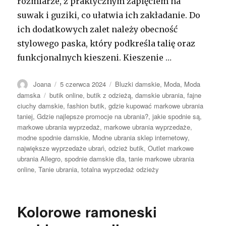
rozmiarze, z praktycznym zapięciem na
suwak i guziki, co ułatwia ich zakładanie. Do
ich dodatkowych zalet należy obecność
stylowego paska, który podkreśla talię oraz
funkcjonalnych kieszeni. Kieszenie …
Autor
Opublikowano
Kategorie
Joana
5 czerwca 2024
Bluzki damskie
,
Moda
,
Moda
Tagi
damska
butik online
,
butik z odzieżą
,
damskie ubrania
,
fajne
ciuchy damskie
,
fashion butik
,
gdzie kupować markowe ubrania
taniej
,
Gdzie najlepsze promocje na ubrania?
,
jakie spodnie są
,
markowe ubrania wyprzedaż
,
markowe ubrania wyprzedaże
,
modne spodnie damskie
,
Modne ubrania sklep internetowy
,
największe wyprzedaże ubrań
,
odzież butik
,
Outlet markowe
ubrania Allegro
,
spodnie damskie dla
,
tanie markowe ubrania
online
,
Tanie ubrania
,
totalna wyprzedaż odzieży
Kolorowe ramoneski