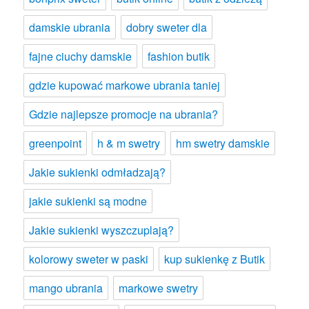
damskie ubrania
dobry sweter dla
fajne ciuchy damskie
fashion butik
gdzie kupować markowe ubrania taniej
Gdzie najlepsze promocje na ubrania?
greenpoint
h & m swetry
hm swetry damskie
Jakie sukienki odmładzają?
jakie sukienki są modne
Jakie sukienki wyszczuplają?
kolorowy sweter w paski
kup sukienkę z Butik
mango ubrania
markowe swetry