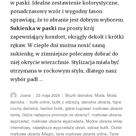
w paski. Idealne zestawienie kolorystyczne,
ponadczasowy wzór i wygodny fason
sprawiają, że to ubranie jest dobrym wyborem.
Sukienka w paski
ma prosty krój
zapewniający komfort, okrągły dekolt i krótki
rękaw. W ciepłe dni można nosić samą
sukienkę, w zimniejsze polecamy dobrać do
niej okrycie wierzchnie. Stylizacja miała być
utrzymana w rockowym stylu, dlatego nasz
wybór padł …
Autor
Opublikowano
Kategorie
Joana
23 maja 2024
Bluzki damskie
,
Moda
,
Moda
Tagi
damska
butik online
,
butik z odzieżą
,
damskie ubrania
,
fajne
ciuchy damskie
,
fashion butik
,
gdzie kupować markowe ubrania
taniej
,
Gdzie najlepsze promocje na ubrania?
,
markowe ubrania
wyprzedaż
,
markowe ubrania wyprzedaże
,
Modne ubrania sklep
internetowy
,
największe wyprzedaże ubrań
,
odzież butik
,
Outlet
markowe ubrania Allegro
,
tanie markowe ubrania online
,
Tanie