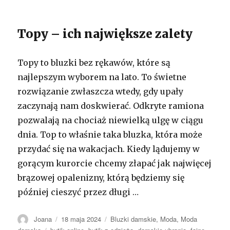
Topy – ich największe zalety
Topy to bluzki bez rękawów, które są
najlepszym wyborem na lato. To świetne
rozwiązanie zwłaszcza wtedy, gdy upały
zaczynają nam doskwierać. Odkryte ramiona
pozwalają na chociaż niewielką ulgę w ciągu
dnia. Top to właśnie taka bluzka, która może
przydać się na wakacjach. Kiedy lądujemy w
gorącym kurorcie chcemy złapać jak najwięcej
brązowej opalenizny, którą będziemy się
później cieszyć przez długi …
Autor
Opublikowano
Kategorie
Joana
18 maja 2024
Bluzki damskie
,
Moda
,
Moda
Tagi