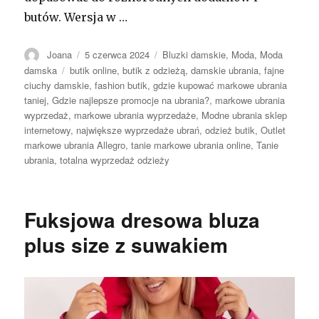
butów. Wersja w …
Autor
Opublikowano
Kategorie
Joana
5 czerwca 2024
Bluzki damskie
,
Moda
,
Moda
Tagi
damska
butik online
,
butik z odzieżą
,
damskie ubrania
,
fajne
ciuchy damskie
,
fashion butik
,
gdzie kupować markowe ubrania
taniej
,
Gdzie najlepsze promocje na ubrania?
,
markowe ubrania
wyprzedaż
,
markowe ubrania wyprzedaże
,
Modne ubrania sklep
internetowy
,
największe wyprzedaże ubrań
,
odzież butik
,
Outlet
markowe ubrania Allegro
,
tanie markowe ubrania online
,
Tanie
ubrania
,
totalna wyprzedaż odzieży
Fuksjowa dresowa bluza
plus size z suwakiem