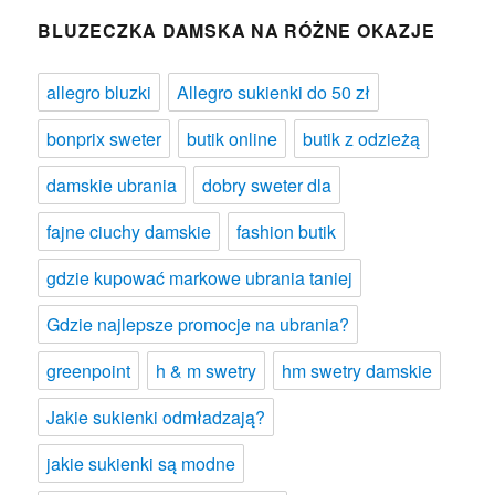
BLUZECZKA DAMSKA NA RÓŻNE OKAZJE
allegro bluzki
Allegro sukienki do 50 zł
bonprix sweter
butik online
butik z odzieżą
damskie ubrania
dobry sweter dla
fajne ciuchy damskie
fashion butik
gdzie kupować markowe ubrania taniej
Gdzie najlepsze promocje na ubrania?
greenpoint
h & m swetry
hm swetry damskie
Jakie sukienki odmładzają?
jakie sukienki są modne