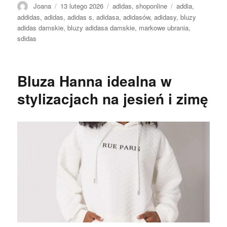
Autor
Opublikowano
Kategorie
Tagi
Joana
13 lutego 2026
adidas
,
shoponline
addia
,
addidas
,
adidas
,
adidas s
,
adidasa
,
adidasów
,
adidasy
,
bluzy
adidas damskie
,
bluzy adidasa damskie
,
markowe ubrania
,
sdidas
Bluza Hanna idealna w
stylizacjach na jesień i zimę