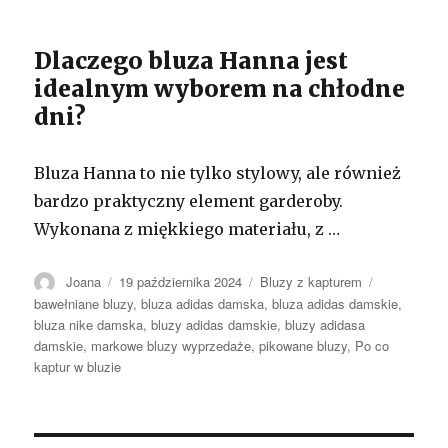
Dlaczego bluza Hanna jest
idealnym wyborem na chłodne
dni?
Bluza Hanna to nie tylko stylowy, ale również
bardzo praktyczny element garderoby.
Wykonana z miękkiego materiału, z …
Autor
Opublikowano
Kategorie
Tagi
Joana
19 października 2024
Bluzy z kapturem
bawełniane bluzy
,
bluza adidas damska
,
bluza adidas damskie
,
bluza nike damska
,
bluzy adidas damskie
,
bluzy adidasa
damskie
,
markowe bluzy wyprzedaże
,
pikowane bluzy
,
Po co
kaptur w bluzie