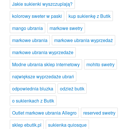
Jakie sukienki wyszczuplają?
kolorowy sweter w paski
kup sukienkę z Butik
mango ubrania
markowe swetry
markowe ubrania
markowe ubrania wyprzedaż
markowe ubrania wyprzedaże
Modne ubrania sklep internetowy
mohito swetry
największe wyprzedaże ubrań
odpowiednia bluzka
odzież butik
o sukienkach z Butik
Outlet markowe ubrania Allegro
reserved swetry
sklep ebutik.pl
sukienka quiosque