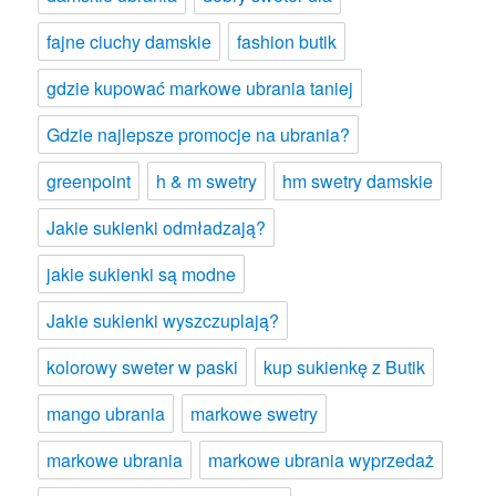
fajne ciuchy damskie
fashion butik
gdzie kupować markowe ubrania taniej
Gdzie najlepsze promocje na ubrania?
greenpoint
h & m swetry
hm swetry damskie
Jakie sukienki odmładzają?
jakie sukienki są modne
Jakie sukienki wyszczuplają?
kolorowy sweter w paski
kup sukienkę z Butik
mango ubrania
markowe swetry
markowe ubrania
markowe ubrania wyprzedaż