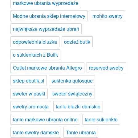
markowe ubrania wyprzedaże
Modne ubrania sklep internetowy
mohito swetry
największe wyprzedaże ubrań
odpowiednia bluzka
odzież butik
o sukienkach z Butik
Outlet markowe ubrania Allegro
reserved swetry
sklep ebutik.pl
sukienka quiosque
sweter w paski
sweter świąteczny
swetry promocja
tanie bluzki damskie
tanie markowe ubrania online
tanie sukienkie
tanie swetry damskie
Tanie ubrania