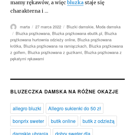
mamy rękawów, a więc
bluzka
staje się
charakterna i …
Autor
Opublikowano
Kategorie
marta
27 marca 2022
Bluzki damskie
,
Moda damska
Tagi
Bluzka prążkowana
,
Bluzka prążkowana ebutik.pl
,
Bluzka
prążkowana hurtownia odzieży online
,
Bluzka prążkowana
krótka
,
Bluzka prążkowana na ramiączkach
,
Bluzka prążkowana
z golfem
,
Bluzka prążkowana z guzikami
,
Bluzka prążkowana z
pękatymi rękawami
BLUZECZKA DAMSKA NA RÓŻNE OKAZJE
allegro bluzki
Allegro sukienki do 50 zł
bonprix sweter
butik online
butik z odzieżą
damskie ubrania
dobry sweter dla