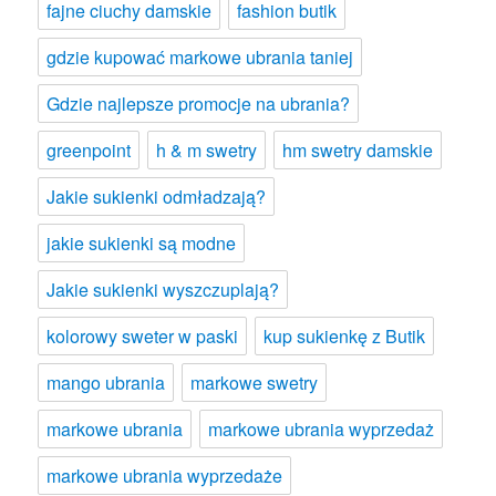
fajne ciuchy damskie
fashion butik
gdzie kupować markowe ubrania taniej
Gdzie najlepsze promocje na ubrania?
greenpoint
h & m swetry
hm swetry damskie
Jakie sukienki odmładzają?
jakie sukienki są modne
Jakie sukienki wyszczuplają?
kolorowy sweter w paski
kup sukienkę z Butik
mango ubrania
markowe swetry
markowe ubrania
markowe ubrania wyprzedaż
markowe ubrania wyprzedaże