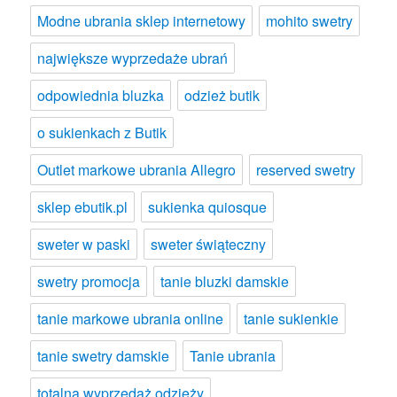
Modne ubrania sklep internetowy
mohito swetry
największe wyprzedaże ubrań
odpowiednia bluzka
odzież butik
o sukienkach z Butik
Outlet markowe ubrania Allegro
reserved swetry
sklep ebutik.pl
sukienka quiosque
sweter w paski
sweter świąteczny
swetry promocja
tanie bluzki damskie
tanie markowe ubrania online
tanie sukienkie
tanie swetry damskie
Tanie ubrania
totalna wyprzedaż odzieży