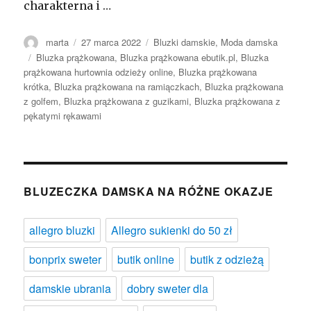
charakterna i …
Autor
Opublikowano
Kategorie
marta
27 marca 2022
Bluzki damskie
,
Moda damska
Tagi
Bluzka prążkowana
,
Bluzka prążkowana ebutik.pl
,
Bluzka
prążkowana hurtownia odzieży online
,
Bluzka prążkowana
krótka
,
Bluzka prążkowana na ramiączkach
,
Bluzka prążkowana
z golfem
,
Bluzka prążkowana z guzikami
,
Bluzka prążkowana z
pękatymi rękawami
BLUZECZKA DAMSKA NA RÓŻNE OKAZJE
allegro bluzki
Allegro sukienki do 50 zł
bonprix sweter
butik online
butik z odzieżą
damskie ubrania
dobry sweter dla