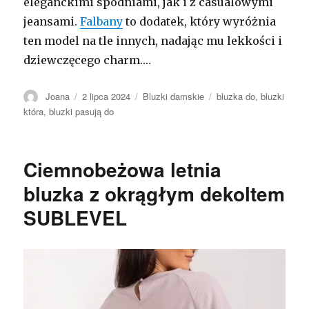
eleganckimi spodniami, jak i z casualowymi
jeansami.
Falbany
to dodatek, który wyróżnia
ten model na tle innych, nadając mu lekkości i
dziewczęcego charm.…
Autor
Opublikowano
Kategorie
Tagi
Joana
2 lipca 2024
Bluzki damskie
bluzka do
,
bluzki
która
,
bluzki pasują do
Ciemnobeżowa letnia
bluzka z okrągłym dekoltem
SUBLEVEL