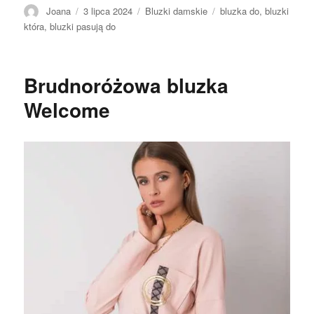
Autor
Opublikowano
Kategorie
Tagi
Joana
3 lipca 2024
Bluzki damskie
bluzka do
,
bluzki
która
,
bluzki pasują do
Brudnoróżowa bluzka
Welcome