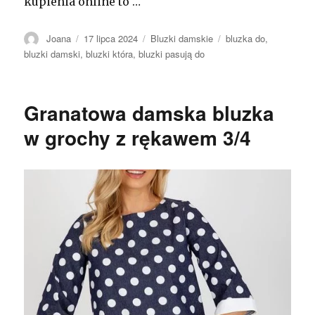
kupienia online to …
Autor
Opublikowano
Kategorie
Tagi
Joana
17 lipca 2024
Bluzki damskie
bluzka do
,
bluzki damski
,
bluzki która
,
bluzki pasują do
Granatowa damska bluzka
w grochy z rękawem 3/4