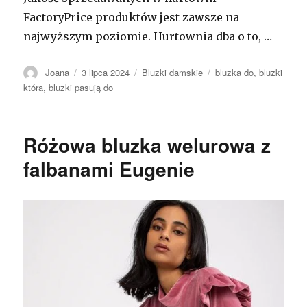
FactoryPrice produktów jest zawsze na
najwyższym poziomie. Hurtownia dba o to, …
Autor
Opublikowano
Kategorie
Tagi
Joana
3 lipca 2024
Bluzki damskie
bluzka do
,
bluzki
która
,
bluzki pasują do
Różowa bluzka welurowa z
falbanami Eugenie