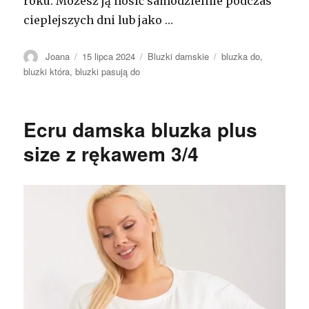
roku. Możesz ją nosić samodzielnie podczas
cieplejszych dni lub jako …
Autor
Opublikowano
Kategorie
Tagi
Joana
15 lipca 2024
Bluzki damskie
bluzka do
,
bluzki która
,
bluzki pasują do
Ecru damska bluzka plus
size z rękawem 3/4