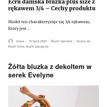
Ecru damska bluzka plus size z
rękawem 3/4 – Cechy produktu
Model ten charakteryzuje się 3/4 rękawem,
który jest …
Autor
Opublikowano
Kategorie
Tagi
Joana
10 lipca 2024
Bluzki damskie
bluzka do
,
bluzki która
,
bluzki pasują do
Żółta bluzka z dekoltem w
serek Evelyne