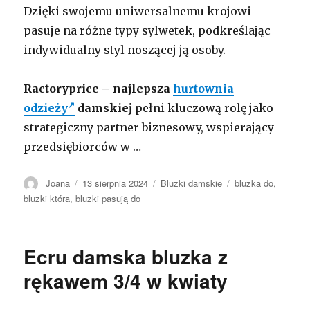
Dzięki swojemu uniwersalnemu krojowi
pasuje na różne typy sylwetek, podkreślając
indywidualny styl noszącej ją osoby.
Ractoryprice – najlepsza
hurtownia
odzieży
damskiej
pełni kluczową rolę jako
strategiczny partner biznesowy, wspierający
przedsiębiorców w …
Autor
Opublikowano
Kategorie
Tagi
Joana
13 sierpnia 2024
Bluzki damskie
bluzka do
,
bluzki która
,
bluzki pasują do
Ecru damska bluzka z
rękawem 3/4 w kwiaty