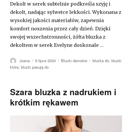
Dekolt w serek subtelnie podkreśla szyję i
dekolt, nadając sylwetce lekkości. Wykonana z
wysokiej jakości materiałów, zapewnia
komfort noszenia przez cały dzień. Dzięki
swojej wszechstronności, żółta bluzka z
dekoltem w serek Evelyne doskonale …
Autor
Opublikowano
Kategorie
Tagi
Joana
9 lipca 2024
Bluzki damskie
bluzka do
,
bluzki
która
,
bluzki pasują do
Szara bluzka z nadrukiem i
krótkim rękawem