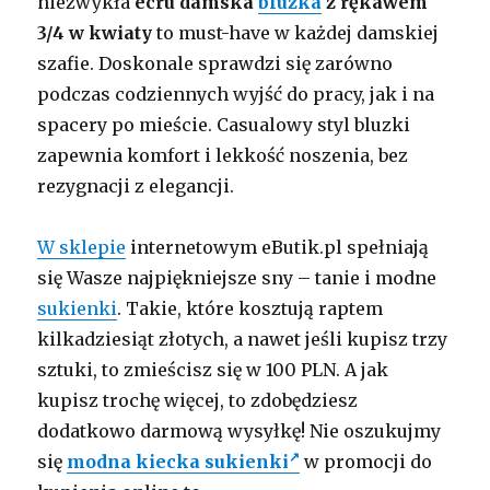
niezwykła
ecru damska
bluzka
z rękawem
3/4 w kwiaty
to must-have w każdej damskiej
szafie. Doskonale sprawdzi się zarówno
podczas codziennych wyjść do pracy, jak i na
spacery po mieście. Casualowy styl bluzki
zapewnia komfort i lekkość noszenia, bez
rezygnacji z elegancji.
W sklepie
internetowym eButik.pl spełniają
się Wasze najpiękniejsze sny – tanie i modne
sukienki
. Takie, które kosztują raptem
kilkadziesiąt złotych, a nawet jeśli kupisz trzy
sztuki, to zmieścisz się w 100 PLN. A jak
kupisz trochę więcej, to zdobędziesz
dodatkowo darmową wysyłkę! Nie oszukujmy
się
modna kiecka sukienki
w promocji do