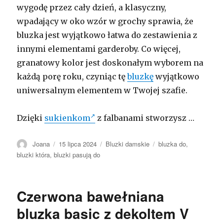
wygodę przez cały dzień, a klasyczny,
wpadający w oko wzór w grochy sprawia, że
bluzka jest wyjątkowo łatwa do zestawienia z
innymi elementami garderoby. Co więcej,
granatowy kolor jest doskonałym wyborem na
każdą porę roku, czyniąc tę
bluzkę
wyjątkowo
uniwersalnym elementem w Twojej szafie.
Dzięki
sukienkom
z falbanami stworzysz …
Autor
Opublikowano
Kategorie
Tagi
Joana
15 lipca 2024
Bluzki damskie
bluzka do
,
bluzki która
,
bluzki pasują do
Czerwona bawełniana
bluzka basic z dekoltem V