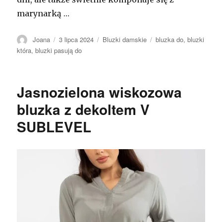
marynarką …
Autor
Opublikowano
Kategorie
Tagi
Joana
3 lipca 2024
Bluzki damskie
bluzka do
,
bluzki
która
,
bluzki pasują do
Jasnozielona wiskozowa
bluzka z dekoltem V
SUBLEVEL