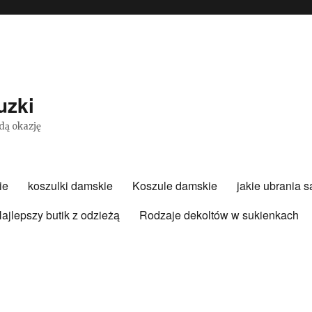
uzki
dą okazję
ie
koszulki damskie
Koszule damskie
jakie ubrania 
ajlepszy butik z odzieżą
Rodzaje dekoltów w sukienkach