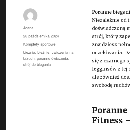
Poranne biegani
Niezależnie od t
Autor
Joana
doświadczoną mi
Opublikowano
28 października 2024
strój, który zap
Kategorie
Komplety sportowe
znajdziesz pełn
Tagi
bieżnia
,
bieżnie
,
ćwiczenia na
oczekiwania. Dz
brzuch
,
poranne ćwiczenia
,
się z czarnego 
strój do biegania
legginsów z tej 
ale również dos
swobodę ruchów
Poranne 
Fitness 