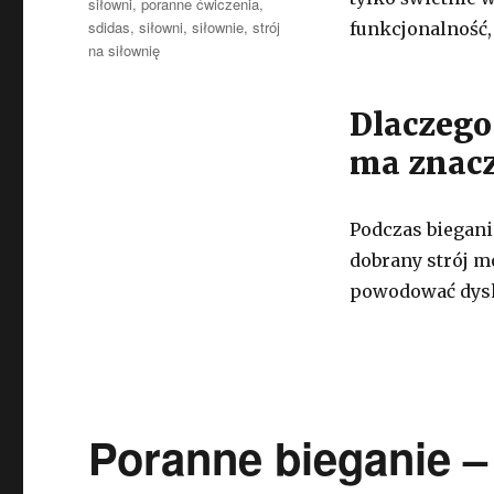
siłowni
,
poranne ćwiczenia
,
sdidas
,
siłowni
,
siłownie
,
strój
funkcjonalność, 
na siłownię
Dlaczego
ma znacz
Podczas biegani
dobrany strój m
powodować dysk
Poranne bieganie –