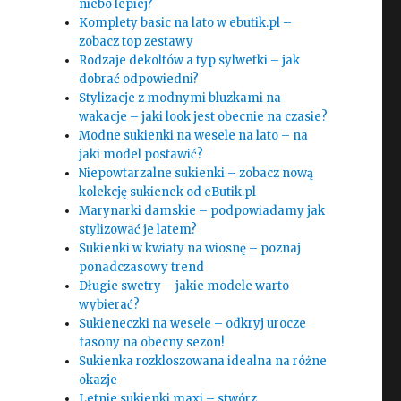
niebo lepiej?
Komplety basic na lato w ebutik.pl –
zobacz top zestawy
Rodzaje dekoltów a typ sylwetki – jak
dobrać odpowiedni?
Stylizacje z modnymi bluzkami na
wakacje – jaki look jest obecnie na czasie?
Modne sukienki na wesele na lato – na
jaki model postawić?
Niepowtarzalne sukienki – zobacz nową
kolekcję sukienek od eButik.pl
Marynarki damskie – podpowiadamy jak
stylizować je latem?
Sukienki w kwiaty na wiosnę – poznaj
ponadczasowy trend
Długie swetry – jakie modele warto
wybierać?
Sukieneczki na wesele – odkryj urocze
fasony na obecny sezon!
Sukienka rozkloszowana idealna na różne
okazje
Letnie sukienki maxi – stwórz