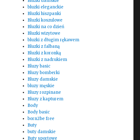
Bluzki damskie
bluzki eleganckie
Bluzki hiszpanki
Bluzki koszulowe
Bluzki na co dzień
Bluzki wizytowe
bluzki z długim rękawem
Bluzki z falbaną
Bluzki z koronką
Bluzki z nadrukiem
Bluzy basic
Bluzy bomberki
Bluzy damskie
bluzy męskie
Bluzy rozpinane
Bluzy z kapturem
Body
Body basic
born2be free
Buty
buty damskie
Buty sportowe