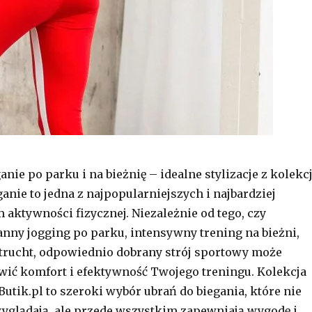
nie po parku i na bieżnię – idealne stylizacje z kolekcj
ganie to jedna z najpopularniejszych i najbardziej
 aktywności fizycznej. Niezależnie od tego, czy
anny jogging po parku, intensywny trening na bieżni,
 trucht, odpowiednio dobrany strój sportowy może
ić komfort i efektywność Twojego treningu. Kolekcja
Butik.pl to szeroki wybór ubrań do biegania, które nie
wyglądają, ale przede wszystkim zapewniają wygodę i