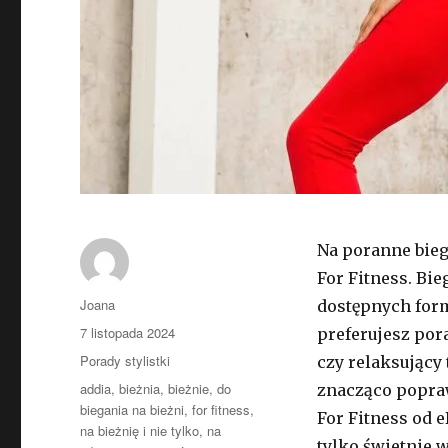
Na poranne biega
For Fitness. Bie
Autor
Joana
dostępnych form
Opublikowano
7 listopada 2024
preferujesz por
Kategorie
Porady stylistki
czy relaksujący
Tagi
addia
,
bieżnia
,
bieżnie
,
do
znacząco popraw
biegania na bieżni
,
for fitness
,
For Fitness od e
na bieżnię i nie tylko
,
na
tylko świetnie 