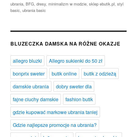
ubrania
,
BFG
,
dresy
,
minimalizm w modzie
,
sklep ebutik.pl
,
styl
basic
,
ubrania basic
BLUZECZKA DAMSKA NA RÓŻNE OKAZJE
allegro bluzki
Allegro sukienki do 50 zł
bonprix sweter
butik online
butik z odzieżą
damskie ubrania
dobry sweter dla
fajne ciuchy damskie
fashion butik
gdzie kupować markowe ubrania taniej
Gdzie najlepsze promocje na ubrania?