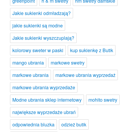
greenpoint
h & m swetry
hm swetry damskie
Jakie sukienki odmładzają?
jakie sukienki są modne
Jakie sukienki wyszczuplają?
kolorowy sweter w paski
kup sukienkę z Butik
mango ubrania
markowe swetry
markowe ubrania
markowe ubrania wyprzedaż
markowe ubrania wyprzedaże
Modne ubrania sklep internetowy
mohito swetry
największe wyprzedaże ubrań
odpowiednia bluzka
odzież butik