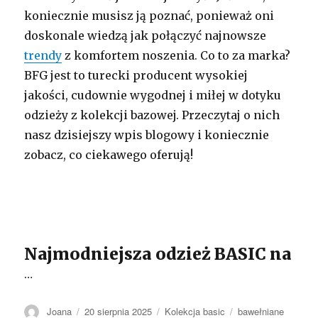
koniecznie musisz ją poznać, ponieważ oni
doskonale wiedzą jak połączyć najnowsze
trendy
z komfortem noszenia. Co to za marka?
BFG jest to turecki producent wysokiej
jakości, cudownie wygodnej i miłej w dotyku
odzieży z kolekcji bazowej. Przeczytaj o nich
nasz dzisiejszy wpis blogowy i koniecznie
zobacz, co ciekawego oferują!
Najmodniejsza odzież BASIC na
…
Autor
Opublikowano
Kategorie
Tagi
Joana
20 sierpnia 2025
Kolekcja basic
bawełniane