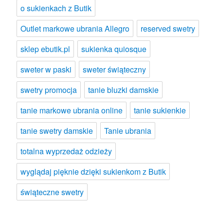
o sukienkach z Butik
Outlet markowe ubrania Allegro
reserved swetry
sklep ebutik.pl
sukienka quiosque
sweter w paski
sweter świąteczny
swetry promocja
tanie bluzki damskie
tanie markowe ubrania online
tanie sukienkie
tanie swetry damskie
Tanie ubrania
totalna wyprzedaż odzieży
wyglądaj pięknie dzięki sukienkom z Butik
świąteczne swetry