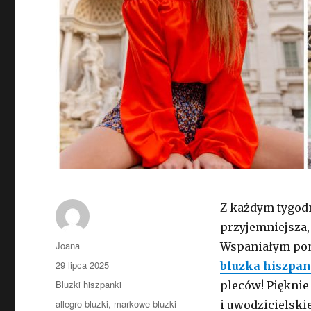
Z każdym tygodn
przyjemniejsza, 
Autor
Joana
Wspaniałym pomy
Opublikowano
29 lipca 2025
bluzka hiszpa
Kategorie
Bluzki hiszpanki
pleców! Piękni
Tagi
allegro bluzki
,
markowe bluzki
i uwodzicielski