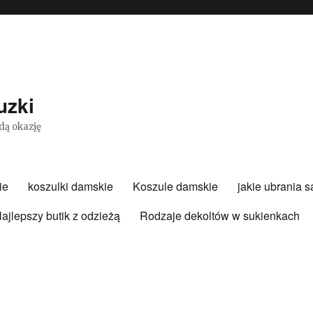
uzki
dą okazję
ie
koszulki damskie
Koszule damskie
jakie ubrania 
ajlepszy butik z odzieżą
Rodzaje dekoltów w sukienkach