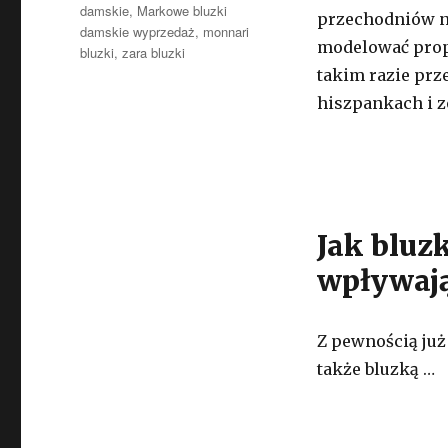
damskie
,
Markowe bluzki
przechodniów na
damskie wyprzedaż
,
monnari
modelować propo
bluzki
,
zara bluzki
takim razie prz
hiszpankach i z
Jak bluz
wpływają
Z pewnością już
także bluzką …