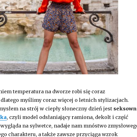
iem temperatura na dworze robi się coraz
dlatego myślimy coraz więcej o letnich stylizacjach.
słem na strój w ciepły słoneczny dzień jest
seksown
nka
, czyli model odsłaniający ramiona, dekolt i część
e wygląda na sylwetce, nadaje nam mnóstwo zmysłoweg
ego charakteru, a także zawsze przyciąga wzrok