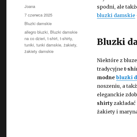
Autor
Joana
spodni, ale takż
Opublikowano
7 czerwca 2025
bluzki damskie
Kategorie
Bluzki damskie
Tagi
allegro bluzki
,
Bluzki damskie
na co dzień
,
t-shirt
,
t-shirty
,
Bluzki d
tuniki
,
tunki damskie
,
żakiety
,
żakiety damskie
Niektóre z bluz
tradycyjne
t-shi
modne
bluzki 
noszeniu, a tak
eleganckie zdob
shirty
zakładać 
żakiety i maryn