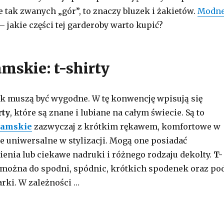
e tak zwanych „gór”, to znaczy bluzek i żakietów.
Modn
– jakie części tej garderoby warto kupić?
amskie: t-shirty
ek muszą być wygodne. W tę konwencję wpisują się
rty
, które są znane i lubiane na całym świecie. Są to
damskie
zazwyczaj z krótkim rękawem, komfortowe w
że uniwersalne w stylizacji. Mogą one posiadać
ienia lub ciekawe nadruki i różnego rodzaju dekolty.
T-
można do spodni, spódnic, krótkich spodenek oraz po
arki. W zależności …