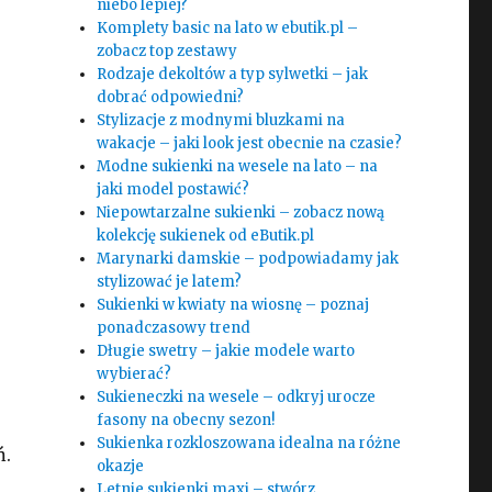
niebo lepiej?
Komplety basic na lato w ebutik.pl –
zobacz top zestawy
Rodzaje dekoltów a typ sylwetki – jak
dobrać odpowiedni?
Stylizacje z modnymi bluzkami na
wakacje – jaki look jest obecnie na czasie?
Modne sukienki na wesele na lato – na
jaki model postawić?
Niepowtarzalne sukienki – zobacz nową
kolekcję sukienek od eButik.pl
Marynarki damskie – podpowiadamy jak
stylizować je latem?
Sukienki w kwiaty na wiosnę – poznaj
ponadczasowy trend
Długie swetry – jakie modele warto
wybierać?
Sukieneczki na wesele – odkryj urocze
fasony na obecny sezon!
Sukienka rozkloszowana idealna na różne
ń.
okazje
Letnie sukienki maxi – stwórz