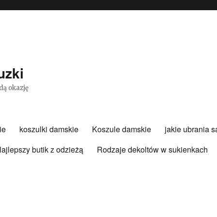
uzki
dą okazję
ie
koszulki damskie
Koszule damskie
jakie ubrania 
ajlepszy butik z odzieżą
Rodzaje dekoltów w sukienkach