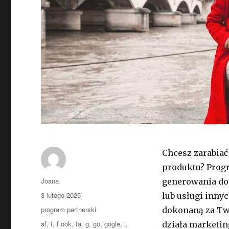
Chcesz zarabiać
produktu? Progr
Autor
Joana
generowania do
Opublikowano
3 lutego 2025
lub usługi inny
Kategorie
program partnerski
dokonaną za Tw
Tagi
af
,
f
,
f ook
,
fa
,
g
,
go
,
gogle
,
i
,
działa marketing