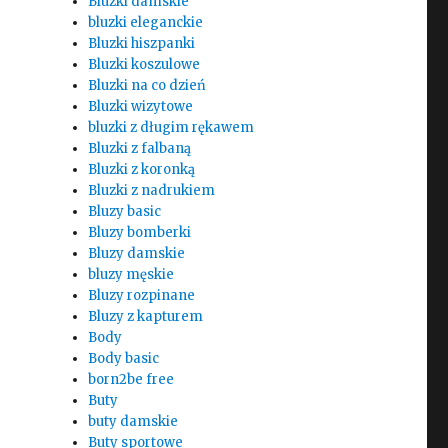
Bluzki damskie
bluzki eleganckie
Bluzki hiszpanki
Bluzki koszulowe
Bluzki na co dzień
Bluzki wizytowe
bluzki z długim rękawem
Bluzki z falbaną
Bluzki z koronką
Bluzki z nadrukiem
Bluzy basic
Bluzy bomberki
Bluzy damskie
bluzy męskie
Bluzy rozpinane
Bluzy z kapturem
Body
Body basic
born2be free
Buty
buty damskie
Buty sportowe