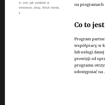
in
,
inst
,
jak zarabiać w
na programach 
intrenecie
,
sbop
,
tiktok trends
,
y
Co to jes
Program partner
współpracy, w k
lub usługi dane
prowizji od sprz
programu otrzym
udostępniać na 