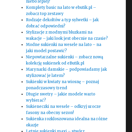
niebo lepiej?
Komplety basic na lato w ebutik.pl –
zobacz top zestawy
Rodzaje dekoltów a typ sylwetki – jak
dobrać odpowiedni?
Stylizacje z modnymi bluzkami na
wakacje – jaki look jest obecnie na czasie?
Modne sukienki na wesele na lato – na
jaki model postawić?
Niepowtarzalne sukienki – zobacz nową
kolekcję sukienek od eButik.pl
Marynarki damskie – podpowiadamy jak
stylizować je latem?
Sukienki w kwiaty na wiosnę – poznaj
ponadczasowy trend
Długie swetry – jakie modele warto
wybierać?
Sukieneczki na wesele – odkryj urocze
fasony na obecny sezon!
Sukienka rozkloszowana idealna na różne
okazje
Letnie sukienki maxi – stwórz