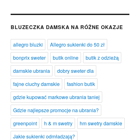
BLUZECZKA DAMSKA NA RÓŻNE OKAZJE
allegro bluzki
Allegro sukienki do 50 zł
bonprix sweter
butik online
butik z odzieżą
damskie ubrania
dobry sweter dla
fajne ciuchy damskie
fashion butik
gdzie kupować markowe ubrania taniej
Gdzie najlepsze promocje na ubrania?
greenpoint
h & m swetry
hm swetry damskie
Jakie sukienki odmładzają?