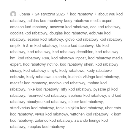
Autor
Opublikowano
Kategorie
Tagi
Joana
24 stycznia 2025
kod rabatowy
about you kod
rabatowy
,
adidas kod rabatowy kody rabatowe media expert
,
amazon kod rabatowy
,
answear kod rabatowy
,
ccc kod rabatowy
,
cocolita kod rabatowy
,
douglas kod rabatowy
,
eobuwie kod
rabatowy
,
ezebra kod rabatowy
,
glovo kod rabatowy kod rabatowy
empik
,
h & m kod rabatowy
,
house kod rabatowy
,
kfd kod
rabatowy
,
kod rabatowy
,
kod rabatowy decathlon
,
kod rabatowy
hm
,
kod rabatowy ikea
,
kod rabatowy inpost
,
kod rabatowy media
expert
,
kod rabatowy notino
,
kod rabatowy shein
,
kod rabatowy
sinsay
,
kod rabatowy smyk
,
kody rabatowe
,
kody rabatowe
eobuwie
,
kody rabatowe zalando
,
kuchnia vikinga kod rabatowy
,
maczfit kod rabatowy
,
modivo kod rabatowy
,
mohito kod
rabatowy
,
nike kod rabatowy
,
ntfy kod rabatowy
,
pyszne pl kod
rabatowy
,
reserved kod rabatowy
,
sephora kod rabatowy
,
sfd kod
rabatowy aboutyou kod rabatowy
,
sizeer kod rabatowy
,
stradivarius kod rabatowy
,
tania książka kod rabatowy
,
uber eats
kod rabatowy
,
vivus kod rabatowy
,
wittchen kod rabatowy
,
x kom
kod rabatowy
,
zalando kod rabatowy
,
zalando lounge kod
rabatowy
,
zooplus kod rabatowy