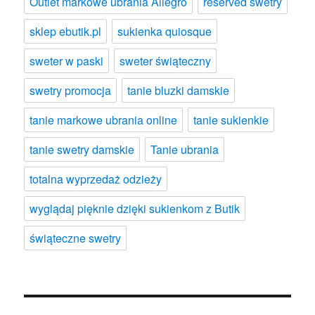
Outlet markowe ubrania Allegro
reserved swetry
sklep ebutik.pl
sukienka quiosque
sweter w paski
sweter świąteczny
swetry promocja
tanie bluzki damskie
tanie markowe ubrania online
tanie sukienkie
tanie swetry damskie
Tanie ubrania
totalna wyprzedaż odzieży
wyglądaj pięknie dzięki sukienkom z Butik
świąteczne swetry