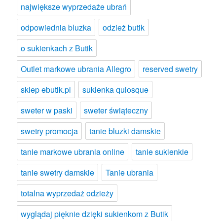
największe wyprzedaże ubrań
odpowiednia bluzka
odzież butik
o sukienkach z Butik
Outlet markowe ubrania Allegro
reserved swetry
sklep ebutik.pl
sukienka quiosque
sweter w paski
sweter świąteczny
swetry promocja
tanie bluzki damskie
tanie markowe ubrania online
tanie sukienkie
tanie swetry damskie
Tanie ubrania
totalna wyprzedaż odzieży
wyglądaj pięknie dzięki sukienkom z Butik