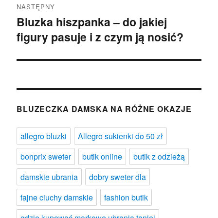
NASTĘPNY
Bluzka hiszpanka – do jakiej
Następny
figury pasuje i z czym ją nosić?
wpis:
BLUZECZKA DAMSKA NA RÓŻNE OKAZJE
allegro bluzki
Allegro sukienki do 50 zł
bonprix sweter
butik online
butik z odzieżą
damskie ubrania
dobry sweter dla
fajne ciuchy damskie
fashion butik
gdzie kupować markowe ubrania taniej