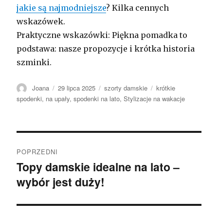
jakie są najmodniejsze
? Kilka cennych
wskazówek.
Praktyczne wskazówki: Piękna pomadka to
podstawa: nasze propozycje i krótka historia
szminki.
Autor
Opublikowano
Kategorie
Tagi
Joana
29 lipca 2025
szorty damskie
krótkie
spodenki
,
na upały
,
spodenki na lato
,
Stylizacje na wakacje
Nawigacja
POPRZEDNI
wpisu
Topy damskie idealne na lato –
Poprzedni
wybór jest duży!
wpis: