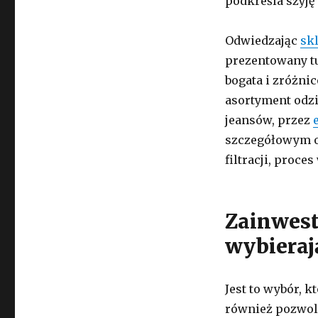
podkreśla szyję 
Odwiedzając
sk
prezentowany t
bogata i zróżni
asortyment odzi
jeansów, przez
szczegółowym o
filtracji, proce
Zainwest
wybieraj
Jest to wybór, k
również pozwoli