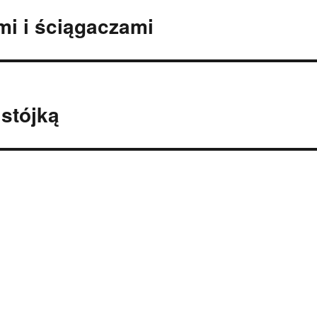
i i ściągaczami
 stójką