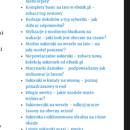
niebo lepiej?
Komplety basic na lato w ebutik.pl –
zobacz top zestawy
Rodzaje dekoltów a typ sylwetki – jak
dobrać odpowiedni?
Stylizacje z modnymi bluzkami na
ki
wakacje – jaki look jest obecnie na czasie?
Modne sukienki na wesele na lato – na
i
jaki model postawić?
Niepowtarzalne sukienki – zobacz nową
j
kolekcję sukienek od eButik.pl
Marynarki damskie – podpowiadamy jak
stylizować je latem?
Sukienki w kwiaty na wiosnę – poznaj
ponadczasowy trend
Długie swetry – jakie modele warto
wybierać?
Sukieneczki na wesele – odkryj urocze
fasony na obecny sezon!
Sukienka rozkloszowana idealna na różne
okazje
e
Letnie sukienki maxi – stwórz