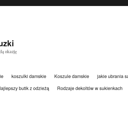
uzki
dą okazję
ie
koszulki damskie
Koszule damskie
jakie ubrania 
ajlepszy butik z odzieżą
Rodzaje dekoltów w sukienkach