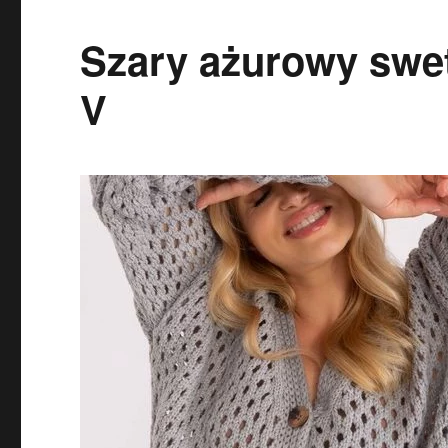
Szary ażurowy swet
V