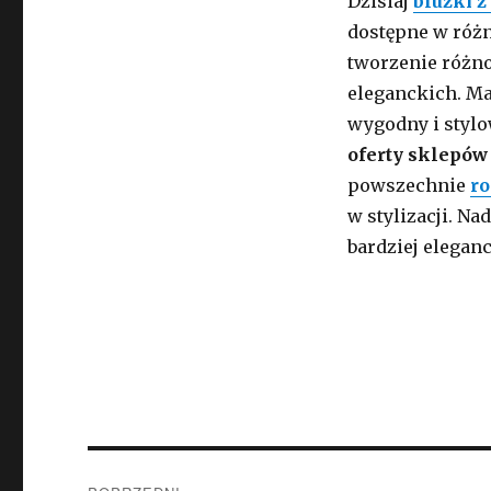
Dzisiaj
bluzki 
dostępne w różn
tworzenie różno
eleganckich. Ma
wygodny i stylo
oferty sklepów
powszechnie
ro
w stylizacji. Na
bardziej elegan
Nawigacja