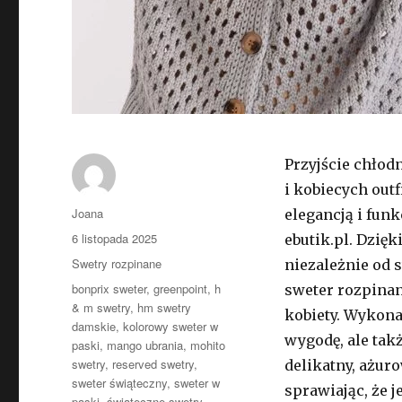
Przyjście chłod
i kobiecych out
Autor
Joana
elegancją i fun
Opublikowano
6 listopada 2025
ebutik.pl. Dzięk
Kategorie
Swetry rozpinane
niezależnie od 
Tagi
bonprix sweter
,
greenpoint
,
h
sweter rozpinan
& m swetry
,
hm swetry
kobiety. Wykona
damskie
,
kolorowy sweter w
wygodę, ale tak
paski
,
mango ubrania
,
mohito
swetry
,
reserved swetry
,
delikatny, ażuro
sweter świąteczny
,
sweter w
sprawiając, że j
paski
,
świąteczne swetry
,