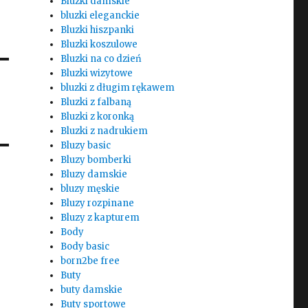
Bluzki damskie
bluzki eleganckie
Bluzki hiszpanki
Bluzki koszulowe
Bluzki na co dzień
Bluzki wizytowe
bluzki z długim rękawem
Bluzki z falbaną
Bluzki z koronką
Bluzki z nadrukiem
Bluzy basic
Bluzy bomberki
Bluzy damskie
bluzy męskie
Bluzy rozpinane
Bluzy z kapturem
Body
Body basic
born2be free
Buty
buty damskie
Buty sportowe