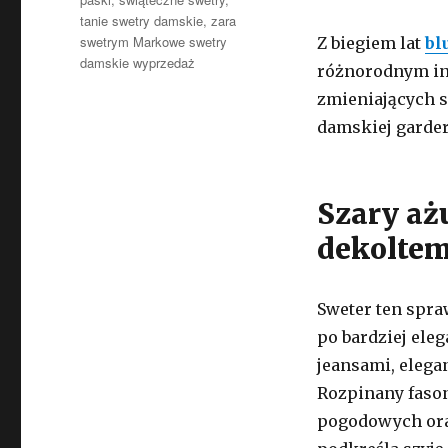
tanie swetry damskie
,
zara
swetrym Markowe swetry
Z biegiem lat
bl
damskie wyprzedaż
różnorodnym int
zmieniających s
damskiej garder
Szary aż
dekolte
Sweter ten spra
po bardziej ele
jeansami, eleg
Rozpinany faso
pogodowych oraz 