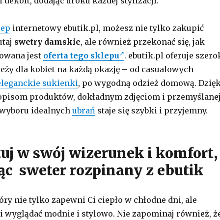
i dekolt, dodając uroku każdej stylizacji.
lep
internetowy ebutik.pl, możesz nie tylko zakupić
utaj
swetry damskie
, ale również przekonać się, jak
cowana jest
oferta tego sklepu
. ebutik.pl oferuje szero
eży dla kobiet na każdą okazję – od casualowych
eleganckie sukienki
, po wygodną odzież domową. Dzięk
pisom produktów, dokładnym zdjęciom i przemyślane
s wyboru idealnych
ubrań
staje się szybki i przyjemny.
uj w swój wizerunek i komfort,
ąc sweter rozpinany z ebutik
tóry nie tylko zapewni Ci ciepło w chłodne dni, ale
 wyglądać modnie i stylowo. Nie zapominaj również, ż