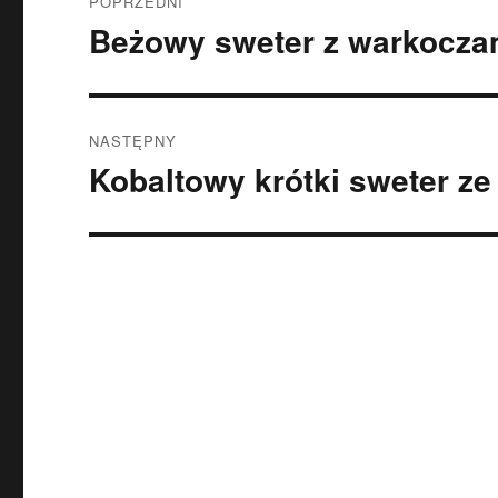
POPRZEDNI
wpisu
Beżowy sweter z warkoczam
Poprzedni
wpis:
NASTĘPNY
Kobaltowy krótki sweter ze
Następny
wpis: