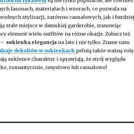
z krótkim rękawem
są nie tylko popularne, ale również
ych fasonach, materiałach i wzorach, co pozwala na
rodnych stylizacji, zarówno casualowych, jak i bardzie
ją stałe miejsce w damskiej garderobie, stanowiąc
wy element wielu outfitów na różne okazje. Zobacz też
–
sukienka elegancja
na lato i nie tylko. Znane nam
dzaje dekoltów w sukienkach
pełnią także ważną rolę
dają sukience charakter i sprawiają, że strój wygląda
cko, romantycznie, zmysłowo lub casualowo!