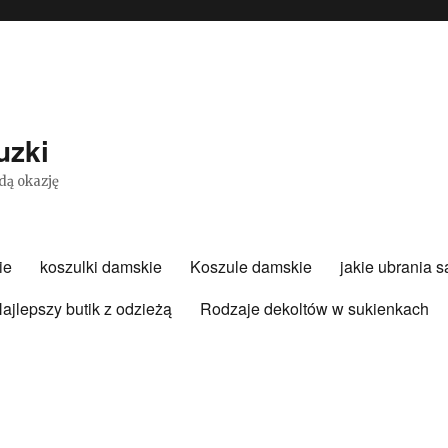
uzki
dą okazję
ie
koszulki damskie
Koszule damskie
jakie ubrania 
ajlepszy butik z odzieżą
Rodzaje dekoltów w sukienkach