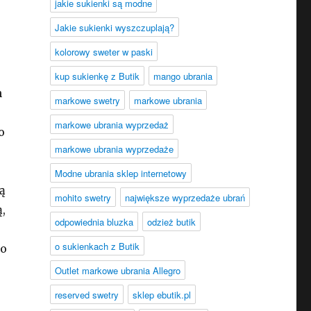
jakie sukienki są modne
Jakie sukienki wyszczuplają?
kolorowy sweter w paski
kup sukienkę z Butik
mango ubrania
h
markowe swetry
markowe ubrania
markowe ubrania wyprzedaż
o
markowe ubrania wyprzedaże
Modne ubrania sklep internetowy
ą
mohito swetry
największe wyprzedaże ubrań
,
odpowiednia bluzka
odzież butik
o sukienkach z Butik
do
Outlet markowe ubrania Allegro
reserved swetry
sklep ebutik.pl