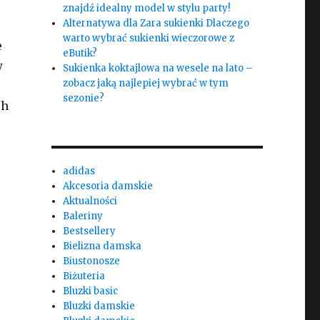
znajdź idealny model w stylu party!
Alternatywa dla Zara sukienki Dlaczego
warto wybrać sukienki wieczorowe z
e
eButik?
w
Sukienka koktajlowa na wesele na lato –
zobacz jaką najlepiej wybrać w tym
sezonie?
ch
adidas
Akcesoria damskie
Aktualności
Baleriny
Bestsellery
Bielizna damska
Biustonosze
Biżuteria
Bluzki basic
Bluzki damskie