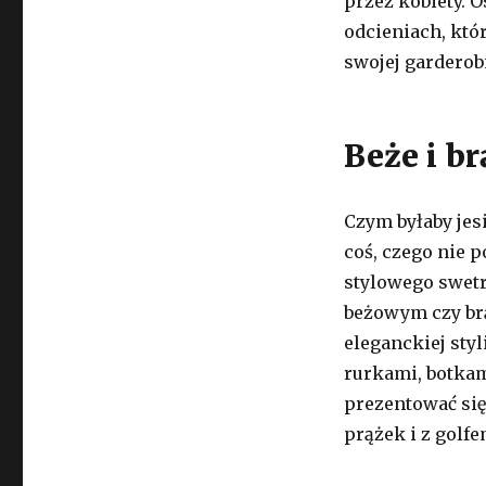
przez kobiety. 
odcieniach, któ
swojej garderobi
Beże i br
Czym byłaby jes
coś, czego nie p
stylowego swet
beżowym czy br
eleganckiej sty
rurkami, botkam
prezentować się
prążek i z golfe