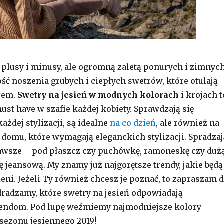
 plusy i minusy, ale ogromną zaletą ponurych i zimnyc
ość noszenia grubych i ciepłych swetrów, które otulają
łem.
Swetry na jesień w modnych kolorach
i krojach t
st have w szafie każdej kobiety. Sprawdzają się
ażdej stylizacji, są idealne
na co dzień
, ale również na
 domu, które wymagają eleganckich stylizacji. Spradzaj
awsze – pod płaszcz czy puchówkę, ramoneskę czy dużą
ę jeansową. My znamy już najgorętsze trendy, jakie będą
ieni. Jeżeli Ty również chcesz je poznać, to zapraszam 
zdradzamy, które swetry na jesień odpowiadają
rendom. Pod lupę weźmiemy najmodniejsze kolory
sezonu jesiennego 2019!