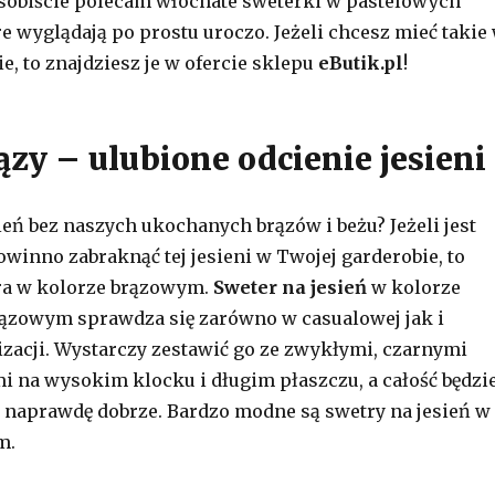
Osobiście polecam włochate sweterki w pastelowych
re wyglądają po prostu uroczo. Jeżeli chcesz mieć takie
e, to znajdziesz je w ofercie sklepu
eButik.pl
!
ązy – ulubione odcienie jesieni
ień bez naszych ukochanych brązów i beżu? Jeżeli jest
owinno zabraknąć tej jesieni w Twojej garderobie, to
ra w kolorze brązowym.
Sweter na jesień
w kolorze
ązowym sprawdza się zarówno w casualowej jak i
lizacji. Wystarczy zestawić go ze zwykłymi, czarnymi
i na wysokim klocku i długim płaszczu, a całość będzi
 naprawdę dobrze. Bardzo modne są swetry na jesień w
m.