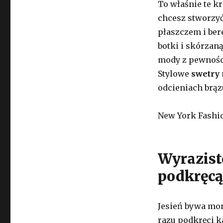
To właśnie te k
chcesz stworzyć 
płaszczem i ber
botki i skórzan
mody z pewności
Stylowe
swetry
odcieniach brązu
New York Fashio
Wyraziste
podkręcą
Jesień bywa mon
razu podkręci ka