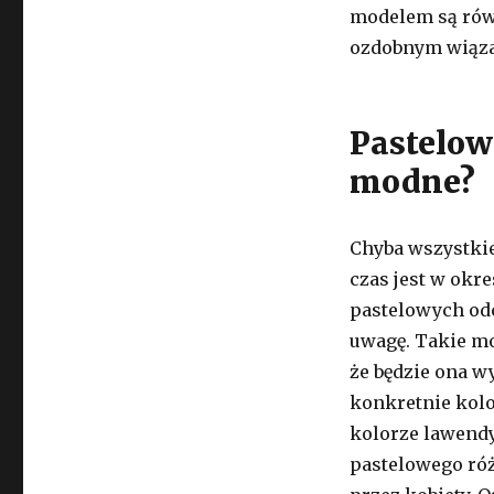
modelem są rów
ozdobnym wiąza
Pastelow
modne?
Chyba wszystkie
czas jest w okre
pastelowych odc
uwagę. Takie mo
że będzie ona wy
konkretnie kolo
kolorze lawendy 
pastelowego róż