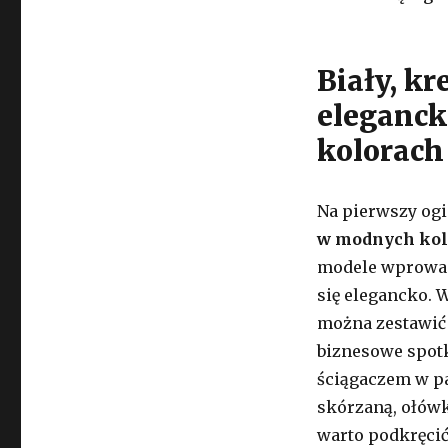
Biały, k
eleganck
kolorach
Na pierwszy og
w modnych kol
modele wprowadz
się elegancko. W
można zestawić 
biznesowe spotk
ściągaczem w pa
skórzaną, ołów
warto podkręci