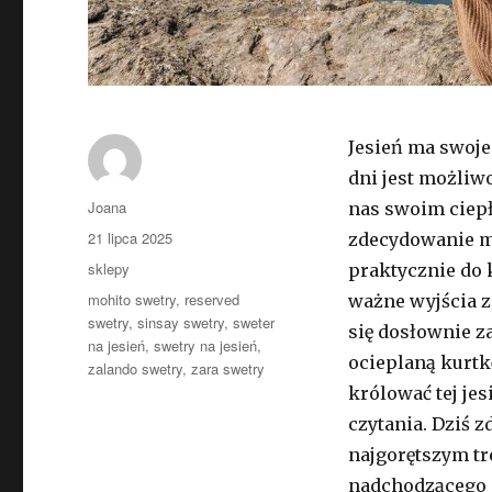
Jesień ma swoje
dni jest możliw
Autor
Joana
nas swoim ciep
Opublikowano
21 lipca 2025
zdecydowanie mu
Kategorie
sklepy
praktycznie do k
Tagi
mohito swetry
,
reserved
ważne wyjścia z
swetry
,
sinsay swetry
,
sweter
się dosłownie z
na jesień
,
swetry na jesień
,
ocieplaną kurtk
zalando swetry
,
zara swetry
królować tej jes
czytania. Dziś 
najgorętszym t
nadchodzącego 