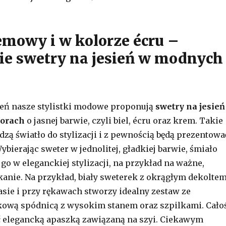
remowy i w kolorze écru –
ie swetry na jesień w modnych
ień nasze stylistki modowe proponują
swetry na jesień
orach
o jasnej barwie, czyli biel, écru oraz krem. Takie
ą światło do stylizacji i z pewnością będą prezentowa
ybierając sweter w jednolitej, gładkiej barwie, śmiało
go w eleganckiej stylizacji, na przykład na ważne,
anie. Na przykład, biały sweterek z okrągłym dekoltem
sie i przy rękawach stworzy idealny zestaw ze
kową spódnicą z wysokim stanem oraz szpilkami. Cało
ć elegancką apaszką zawiązaną na szyi. Ciekawym