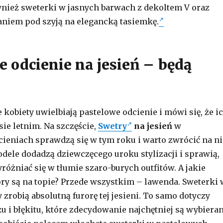
nież sweterki w jasnych barwach z dekoltem V oraz
niem pod szyją na elegancką tasiemkę.
e odcienie na jesień – będą
 kobiety uwielbiają pastelowe odcienie i mówi się, że i
sie letnim. Na szczęście,
Swetry
na jesień
w
ieniach sprawdzą się w tym roku i warto zwrócić na ni
dele dodadzą dziewczęcego uroku stylizacji i sprawią,
różniać się w tłumie szaro-burych outfitów. A jakie
ry są na topie? Przede wszystkim – lawenda. Sweterki 
zrobią absolutną furorę tej jesieni. To samo dotyczy
u i błękitu, które zdecydowanie najchętniej są wybiera