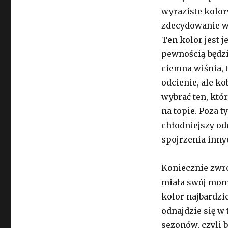
wyraziste kolory
zdecydowanie wa
Ten kolor jest 
pewnością będzi
ciemna wiśnia, 
odcienie, ale k
wybrać ten, któ
na topie. Poza 
chłodniejszy odc
spojrzenia inny
Koniecznie zwró
miała swój mome
kolor najbardzie
odnajdzie się w 
sezonów, czyli b