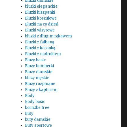
Bluzki damskie
bluzki eleganckie
Bluzki hiszpanki
Bluzki koszulowe
Bluzki na co dzień
Bluzki wizytowe
bluzki z długim rękawem
Bluzki z falbaną
Bluzki z koronką
Bluzki z nadrukiem
Bluzy basic
Bluzy bomberki
Bluzy damskie
bluzy męskie
Bluzy rozpinane
Bluzy z kapturem
Body
Body basic
born2be free
Buty
buty damskie
Buty sportowe