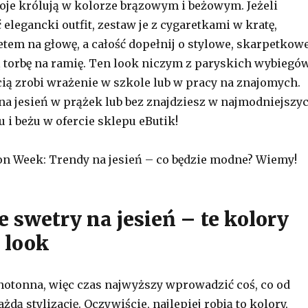
roje królują w kolorze brązowym i beżowym. Jeżeli
elegancki outfit, zestaw je z cygaretkami w kratę,
etem na głowę, a całość dopełnij o stylowe, skarpetkow
ą torbę na ramię. Ten look niczym z paryskich wybiegó
ą zrobi wrażenie w szkole lub w pracy na znajomych.
na jesień w prążek lub bez znajdziesz w najmodniejszy
 i beżu w ofercie sklepu eButik!
n Week: Trendy na jesień – co będzie modne? Wiemy!
 swetry na jesień – te kolory
 look
otonna, więc czas najwyższy wprowadzić coś, co od
żdą stylizację. Oczywiście, najlepiej robią to kolory,