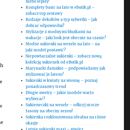
niebo lepiej?
Komplety basic na lato w ebutik.pl –
zobacz top zestawy
Rodzaje dekoltów a typ sylwetki – jak
dobrać odpowiedni?
Stylizacje z modnymi bluzkami na
wakacje – jaki look jest obecnie na czasie?
Modne sukienki na wesele na lato – na
jaki model postawić?
Niepowtarzalne sukienki – zobacz nową
kolekcję sukienek od eButik.pl
ch
Marynarki damskie – podpowiadamy jak
stylizować je latem?
Sukienki w kwiaty na wiosnę – poznaj
e
ponadczasowy trend
Długie swetry – jakie modele warto
wybierać?
Sukieneczki na wesele – odkryj urocze
w
fasony na obecny sezon!
Sukienka rozkloszowana idealna na różne
ne
okazje
Letnie sukienki maxi – stwórz