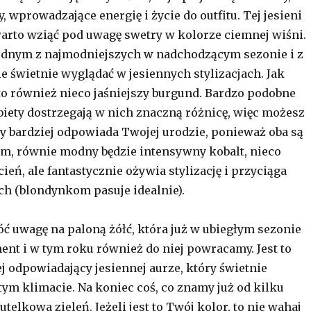
, wprowadzające energię i życie do outfitu. Tej jesieni
rto wziąć pod uwagę swetry w kolorze ciemnej wiśni.
jednym z najmodniejszych w nadchodzącym sezonie i z
e świetnie wyglądać w jesiennych stylizacjach. Jak
to również nieco jaśniejszy burgund. Bardzo podobne
obiety dostrzegają w nich znaczną różnicę, więc możesz
ry bardziej odpowiada Twojej urodzie, ponieważ oba są
tym, równie modny będzie intensywny kobalt, nieco
ień, ale fantastycznie ożywia stylizację i przyciąga
ch (blondynkom pasuje idealnie).
ć uwagę na paloną żółć, która już w ubiegłym sezonie
nt i w tym roku również do niej powracamy. Jest to
j odpowiadający jesiennej aurze, który świetnie
tym klimacie. Na koniec coś, co znamy już od kilku
utelkowa zieleń. Jeżeli jest to Twój kolor, to nie wahaj