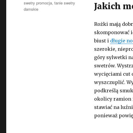
swetry promocja
,
tanie swetry
Jakich m
damskie
Rożki mają dobr
skomponować ide
biust i
długie no
szerokie, niepr
góry sylwetki n
swetrów. Wystrz
wycięciami cut o
wyszczuplić. W
podkreślą smukł
okolicy ramion 
stawiać na luźni
ponieważ powięk