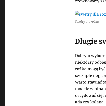
zrównoważy sze
Swetry dla rożka
Długie s
Dobrym wyborem 
niektórzy odbie
rożka
mogą być 
szczupłe nogi, 
Warto stawiać t
modele zapinane
decydować się 
uda czy kolana 