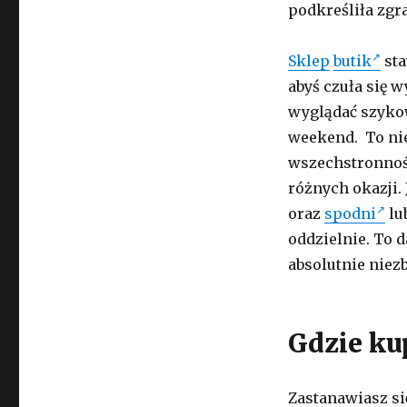
podkreśliła zgr
Sklep
butik
sta
abyś czuła się 
wyglądać szykow
weekend. To nie
wszechstronność
różnych okazji.
oraz
spodni
lu
oddzielnie. To 
absolutnie niez
Gdzie ku
Zastanawiasz si