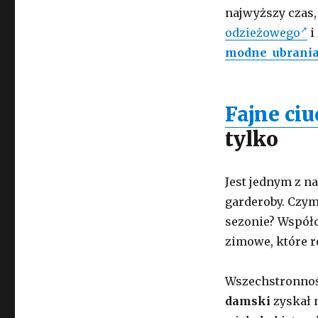
najwyższy czas,
odzieżowego
i
modne ubrani
Fajne ci
tylko
Jest jednym z n
garderoby. Czy
sezonie? Współc
zimowe, które r
Wszechstronnoś
damski
zyskał 