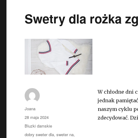
Swetry dla rożka z
W chłodne dni c
jednak pamiętać
Autor
Joana
naszym cyklu p
Opublikowano
28 maja 2024
zdecydować. Dzi
Kategorie
Bluzki damskie
Tagi
dobry sweter dla
,
sweter na
,