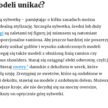
odeli unikać?
ą sylwetkę – pamiętając o kilku zasadach można
alną stylizację. Szczupła sylwetka, średni lub duży
gi
są zaletami tej figury, jej minusem są natomiast
oporcjonalne ramiona. Aby jeszcze bardziej nie poszerz
ależy unikać golfów i wysoko zakończonych modeli
egaj się także modeli z obniżoną linią ramion czy
us shoulders. Staraj się osiągnąć efekt odwrotny, czyli 
ybieraj
swetry
damskie z dekoltem w serek, które
ą szyję. Zrezygnuj ze swetrów, które są ozdobione w
i dekoltu, stawiaj na modele z ozdobnym dołem. Możes
ejsze kroje, ale nie decyduj się na mocny oversize,
szy on optycznie górę sylwetki.