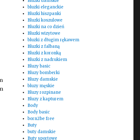
Bluzki damskie
bluzki eleganckie
Bluzki hiszpanki
Bluzki koszulowe
Bluzki na co dzień
Bluzki wizytowe
bluzki z długim rękawem
Bluzki z falbaną
Bluzki z koronką
Bluzki z nadrukiem
Bluzy basic
Bluzy bomberki
Bluzy damskie
em
bluzy męskie
m
Bluzy rozpinane
Bluzy z kapturem
Body
Body basic
born2be free
Buty
buty damskie
Buty sportowe