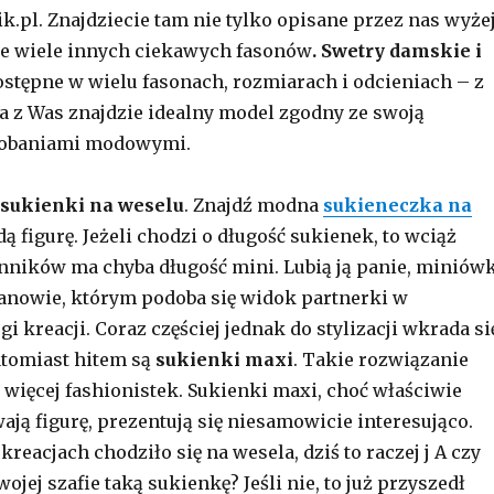
k.pl. Znajdziecie tam nie tylko opisane przez nas wyże
że wiele innych ciekawych fasonów
. Swetry damskie i
ostępne w wielu fasonach, rozmiarach i odcieniach – z
 z Was znajdzie idealny model zgodny ze swoją
dobaniami modowymi.
sukienki na weselu
. Znajdź modna
sukieneczka na
ą figurę. Jeżeli chodzi o długość sukienek, to wciąż
nników ma chyba długość mini. Lubią ją panie, miniów
panowie, którym podoba się widok partnerki w
gi kreacji. Coraz częściej jednak do stylizacji wkrada si
atomiast hitem są
sukienki maxi
. Takie rozwiązanie
z więcej fashionistek. Sukienki maxi, choć właściwie
ają figurę, prezentują się niesamowicie interesująco.
kreacjach chodziło się na wesela, dziś to raczej j A czy
ojej szafie taką sukienkę? Jeśli nie, to już przyszedł