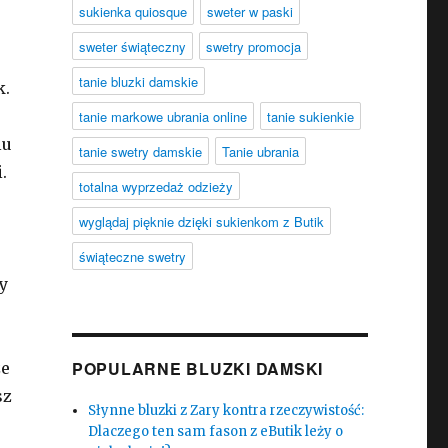
sukienka quiosque
sweter w paski
sweter świąteczny
swetry promocja
tanie bluzki damskie
k.
tanie markowe ubrania online
tanie sukienkie
lu
tanie swetry damskie
Tanie ubrania
.
totalna wyprzedaż odzieży
wyglądaj pięknie dzięki sukienkom z Butik
świąteczne swetry
y
POPULARNE BLUZKI DAMSKI
że
sz
Słynne bluzki z Zary kontra rzeczywistość:
Dlaczego ten sam fason z eButik leży o