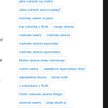
jakie sukienki są modne
Jakie sukienki wyszczuplają?
kolorowy sweter w paski
kup sukienkę z Butik
mango ubrania
markowe swetry
markowe ubrania
yć
markowe ubrania wyprzedaż
markowe ubrania wyprzedaże
je
Modne ubrania sklep internetowy
mohito swetry
największe wyprzedaże ubrań
odpowiednia bluzka
odzież butik
z
o sukienkach z Butik
Outlet markowe ubrania Allegro
reserved swetry
sklep ebutik.pl