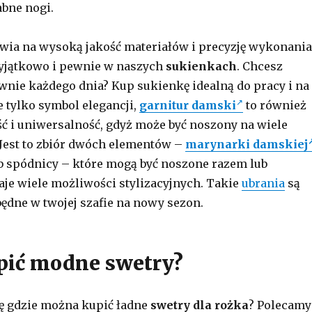
abne nogi.
wia na wysoką jakość materiałów i precyzję wykonania
wyjątkowo i pewnie w naszych
sukienkach
. Chcesz
nie każdego dnia? Kup sukienkę idealną do pracy i na
 tylko symbol elegancji,
garnitur damski
to również
 i uniwersalność, gdyż może być noszony na wiele
 Jest to zbiór dwóch elementów –
marynarki damskiej
b spódnicy – które mogą być noszone razem lub
daje wiele możliwości stylizacyjnych. Takie
ubrania
są
będne w twojej szafie na nowy sezon.
pić modne swetry?
ę gdzie można kupić ładne
swetry dla rożka
? Polecamy