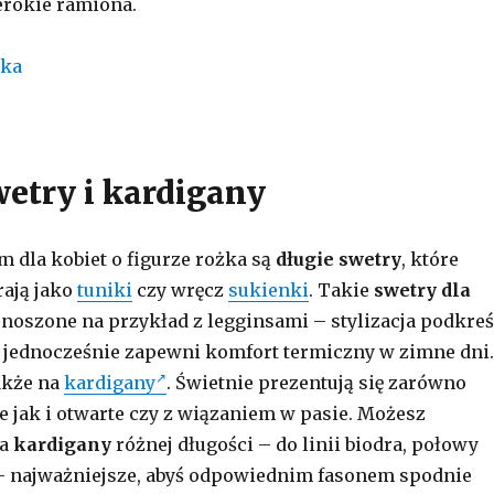
rokie ramiona.
wetry i kardigany
dla kobiet o figurze rożka są
długie swetry
, które
rają jako
tuniki
czy wręcz
sukienki
. Takie
swetry dla
noszone na przykład z legginsami – stylizacja podkreś
a jednocześnie zapewni komfort termiczny w zimne dni.
akże na
kardigany
. Świetnie prezentują się zarówno
 jak i otwarte czy z wiązaniem w pasie. Możesz
na
kardigany
różnej długości – do linii biodra, połowy
– najważniejsze, abyś odpowiednim fasonem spodnie