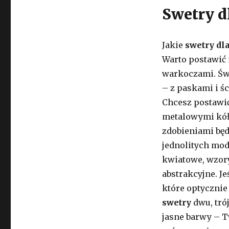
Swetry d
Jakie
swetry dl
Warto postawić 
warkoczami. Ś
– z paskami i ś
Chcesz postawić
metalowymi kół
zdobieniami będ
jednolitych mod
kwiatowe, wzory
abstrakcyjne. Je
które optycznie
swetry
dwu, trój
jasne barwy – T