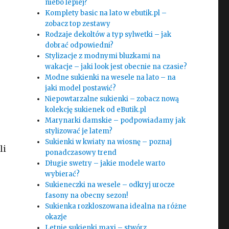
niebo lepiej?
Komplety basic na lato w ebutik.pl –
zobacz top zestawy
Rodzaje dekoltów a typ sylwetki – jak
dobrać odpowiedni?
Stylizacje z modnymi bluzkami na
wakacje – jaki look jest obecnie na czasie?
Modne sukienki na wesele na lato – na
jaki model postawić?
Niepowtarzalne sukienki – zobacz nową
kolekcję sukienek od eButik.pl
Marynarki damskie – podpowiadamy jak
stylizować je latem?
Sukienki w kwiaty na wiosnę – poznaj
li
ponadczasowy trend
Długie swetry – jakie modele warto
wybierać?
Sukieneczki na wesele – odkryj urocze
fasony na obecny sezon!
Sukienka rozkloszowana idealna na różne
okazje
Letnie sukienki maxi – stwórz