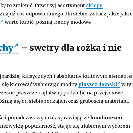
 by to zmienić! Przejrzyj asortyment
sklepu
 znajdź coś odpowiedniego dla siebie. Zobacz jakie jakie
a
warto kupić, poznaj trendy modowe
uchy
– swetry dla rożka i nie
ajbardziej klasycznych i absolutnie kultowym element
m się kierować wybierając modny
płaszcz damski
w ty
zesne płaszcze najłatwiej podzielić na przejściowe i
óżnią się od siebie rodzajem oraz grubością materiału.
ć i ponadczasowy urok sprawiają, że
kombinezon
niezwykłą popularność, stając się ulubionym wyborem