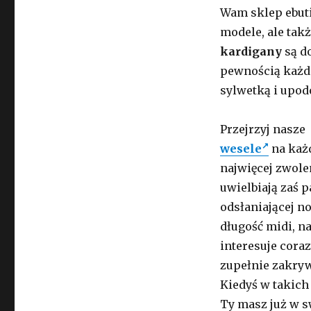
Wam sklep ebuti
modele, ale tak
kardigany
są d
pewnością każda
sylwetką i upo
Przejrzyj nasze
wesele
na każd
najwięcej zwole
uwielbiają zaś 
odsłaniającej no
długość midi, n
interesuje cora
zupełnie zakryw
Kiedyś w takich 
Ty masz już w sw