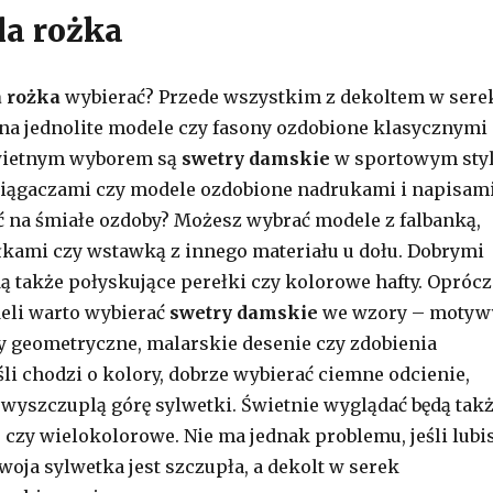
la rożka
a rożka
wybierać? Przede wszystkim z dekoltem w sere
na jednolite modele czy fasony ozdobione klasycznymi
wietnym wyborem są
swetry damskie
w sportowym sty
ciągaczami czy modele ozdobione nadrukami i napisami
 na śmiałe ozdoby? Możesz wybrać modele z falbanką,
kami czy wstawką z innego materiału u dołu. Dobrymi
ą także połyskujące perełki czy kolorowe hafty. Oprócz
eli warto wybierać
swetry damskie
we wzory – motyw
 geometryczne, malarskie desenie czy zdobienia
śli chodzi o kolory, dobrze wybierać ciemne odcienie,
 wyszczuplą górę sylwetki. Świetnie wyglądać będą tak
 czy wielokolorowe. Nie ma jednak problemu, jeśli lubi
woja sylwetka jest szczupła, a dekolt w serek