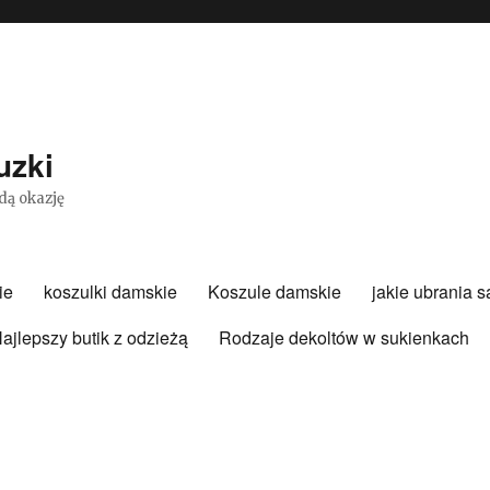
uzki
dą okazję
ie
koszulki damskie
Koszule damskie
jakie ubrania 
ajlepszy butik z odzieżą
Rodzaje dekoltów w sukienkach