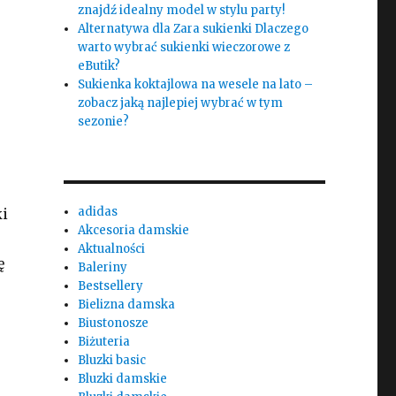
znajdź idealny model w stylu party!
j
Alternatywa dla Zara sukienki Dlaczego
warto wybrać sukienki wieczorowe z
eButik?
Sukienka koktajlowa na wesele na lato –
zobacz jaką najlepiej wybrać w tym
sezonie?
adidas
ki
Akcesoria damskie
Aktualności
ę
Baleriny
Bestsellery
Bielizna damska
Biustonosze
Biżuteria
Bluzki basic
Bluzki damskie