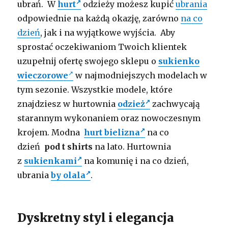
ubrań. W
hurt
odzieży możesz kupić
ubrania
odpowiednie na każdą okazję, zarówno
na co
dzień
, jak i na wyjątkowe wyjścia. Aby
sprostać oczekiwaniom Twoich klientek
uzupełnij ofertę swojego sklepu o
sukienko
wieczorowe
w najmodniejszych modelach w
tym sezonie. Wszystkie modele, które
znajdziesz w hurtownia
odzież
zachwycają
starannym wykonaniem oraz nowoczesnym
krojem. Modna
hurt bielizna
na co
dzień
pod t shirts
na lato. Hurtownia
z
sukienkami
na komunię i na co dzień,
ubrania
by olala
.
Dyskretny styl i elegancja