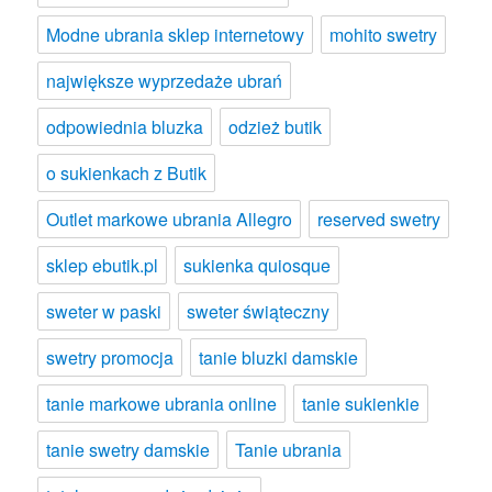
Modne ubrania sklep internetowy
mohito swetry
największe wyprzedaże ubrań
odpowiednia bluzka
odzież butik
o sukienkach z Butik
Outlet markowe ubrania Allegro
reserved swetry
sklep ebutik.pl
sukienka quiosque
sweter w paski
sweter świąteczny
swetry promocja
tanie bluzki damskie
tanie markowe ubrania online
tanie sukienkie
tanie swetry damskie
Tanie ubrania