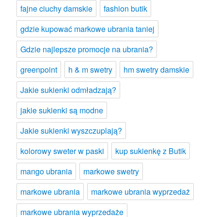
fajne ciuchy damskie
fashion butik
gdzie kupować markowe ubrania taniej
Gdzie najlepsze promocje na ubrania?
greenpoint
h & m swetry
hm swetry damskie
Jakie sukienki odmładzają?
jakie sukienki są modne
Jakie sukienki wyszczuplają?
kolorowy sweter w paski
kup sukienkę z Butik
mango ubrania
markowe swetry
markowe ubrania
markowe ubrania wyprzedaż
markowe ubrania wyprzedaże