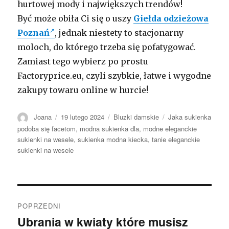
hurtowej mody i największych trendów!
Być może obiła Ci się o uszy
Giełda odzieżowa
Poznań
, jednak niestety to stacjonarny
moloch, do którego trzeba się pofatygować.
Zamiast tego wybierz po prostu
Factoryprice.eu, czyli szybkie, łatwe i wygodne
zakupy towaru online w hurcie!
Autor
Opublikowano
Kategorie
Tagi
Joana
19 lutego 2024
Bluzki damskie
Jaka sukienka
podoba się facetom
,
modna sukienka dla
,
modne eleganckie
sukienki na wesele
,
sukienka modna kiecka
,
tanie eleganckie
sukienki na wesele
Nawigacja
POPRZEDNI
wpisu
Ubrania w kwiaty które musisz
Poprzedni