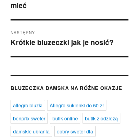
mieć
wpis:
NASTĘPNY
Krótkie bluzeczki jak je nosić?
Następny
wpis:
BLUZECZKA DAMSKA NA RÓŻNE OKAZJE
allegro bluzki
Allegro sukienki do 50 zł
bonprix sweter
butik online
butik z odzieżą
damskie ubrania
dobry sweter dla