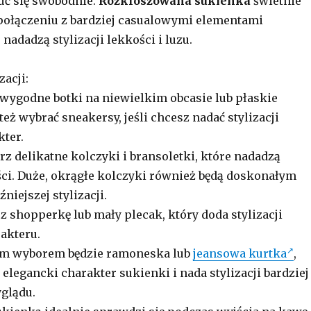
uć się swobodnie.
Rozkloszowana sukienka
świetnie
połączeniu z bardziej casualowymi elementami
 nadadzą stylizacji lekkości i luzu.
zacji:
 wygodne botki na niewielkim obcasie lub płaskie
eż wybrać sneakersy, jeśli chcesz nadać stylizacji
ter.
rz delikatne kolczyki i bransoletki, które nadadzą
ości. Duże, okrągłe kolczyki również będą doskonałym
niejszej stylizacji.
z shopperkę lub mały plecak, który doda stylizacji
akteru.
ym wyborem będzie ramoneska lub
jeansowa kurtka
,
elegancki charakter sukienki i nada stylizacji bardziej
glądu.