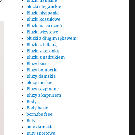
z
Bluzki damskie
bluzki eleganckie
Bluzki hiszpanki
Bluzki koszulowe
Bluzki na co dzień
Bluzki wizytowe
bluzki z długim rękawem
Bluzki z falbaną
Bluzki z koronką
Bluzki z nadrukiem
Bluzy basic
Bluzy bomberki
Bluzy damskie
bluzy męskie
Bluzy rozpinane
Bluzy z kapturem
Body
Body basic
born2be free
Buty
buty damskie
Buty sportowe