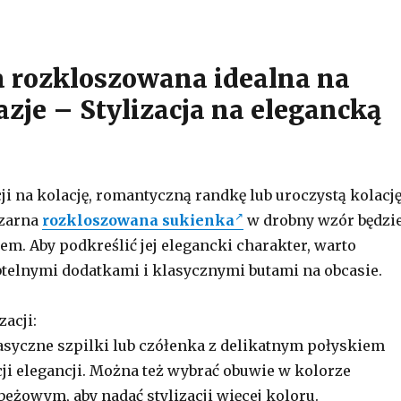
 rozkloszowana idealna na
azje – Stylizacja na elegancką
ji na kolację, romantyczną randkę lub uroczystą kolacj
Czarna
rozkloszowana sukienka
w drobny wzór będzi
m. Aby podkreślić jej elegancki charakter, warto
ubtelnymi dodatkami i klasycznymi butami na obcasie.
zacji:
lasyczne szpilki lub czółenka z delikatnym połyskiem
cji elegancji. Można też wybrać obuwie w kolorze
eżowym, aby nadać stylizacji więcej koloru.