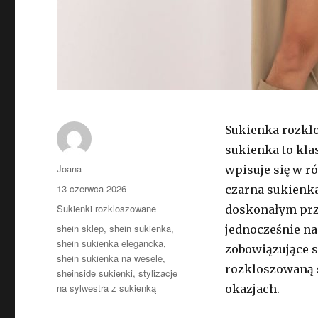
Sukienka rozkl
sukienka to kla
Autor
Joana
wpisuje się w r
Opublikowano
13 czerwca 2026
czarna sukienk
Kategorie
Sukienki rozkloszowane
doskonałym przy
Tagi
shein sklep
,
shein sukienka
,
jednocześnie na
shein sukienka elegancka
,
zobowiązujące s
shein sukienka na wesele
,
rozkloszowaną s
sheinside sukienki
,
stylizacje
na sylwestra z sukienką
okazjach.