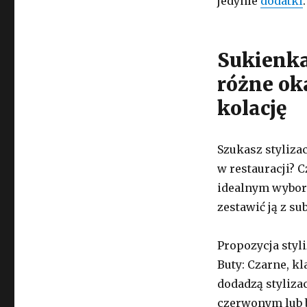
jedynie
dodatki
.
Sukienka
różne ok
kolację
Szukasz stylizac
w restauracji? 
idealnym wybore
zestawić ją z s
Propozycja styli
Buty: Czarne, k
dodadzą styliza
czerwonym lub b