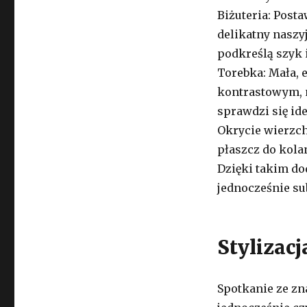
Biżuteria: Posta
delikatny naszyj
podkreślą szyk i
Torebka: Mała, 
kontrastowym, 
sprawdzi się ide
Okrycie wierzch
płaszcz do kola
Dzięki takim do
jednocześnie su
Stylizac
Spotkanie ze zna