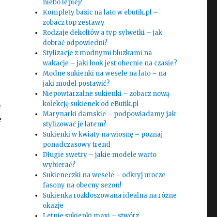
niebo lepiej?
Komplety basic na lato w ebutik.pl –
zobacz top zestawy
Rodzaje dekoltów a typ sylwetki – jak
dobrać odpowiedni?
Stylizacje z modnymi bluzkami na
wakacje – jaki look jest obecnie na czasie?
Modne sukienki na wesele na lato – na
jaki model postawić?
Niepowtarzalne sukienki – zobacz nową
kolekcję sukienek od eButik.pl
ę
Marynarki damskie – podpowiadamy jak
e
stylizować je latem?
Sukienki w kwiaty na wiosnę – poznaj
ponadczasowy trend
Długie swetry – jakie modele warto
wybierać?
Sukieneczki na wesele – odkryj urocze
fasony na obecny sezon!
Sukienka rozkloszowana idealna na różne
okazje
Letnie sukienki maxi – stwórz