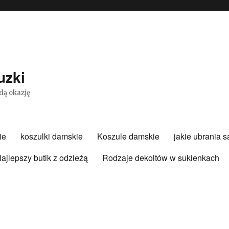
uzki
dą okazję
ie
koszulki damskie
Koszule damskie
jakie ubrania 
ajlepszy butik z odzieżą
Rodzaje dekoltów w sukienkach