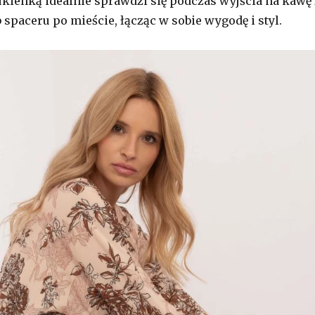
ukienką idealnie sprawdzi się podczas wyjścia na kawę 
 spaceru po mieście, łącząc w sobie wygodę i styl.