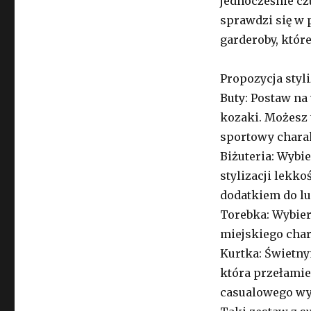
jednocześnie cz
sprawdzi się w 
garderoby, które
Propozycja styli
Buty: Postaw na
kozaki. Możesz t
sportowy charak
Biżuteria: Wybie
stylizacji lekk
dodatkiem do luź
Torebka: Wybier
miejskiego char
Kurtka: Świetn
która przełamie 
casualowego wy