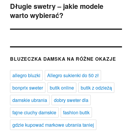
Długie swetry – jakie modele
Następny
warto wybierać?
wpis:
BLUZECZKA DAMSKA NA RÓŻNE OKAZJE
allegro bluzki
Allegro sukienki do 50 zł
bonprix sweter
butik online
butik z odzieżą
damskie ubrania
dobry sweter dla
fajne ciuchy damskie
fashion butik
gdzie kupować markowe ubrania taniej