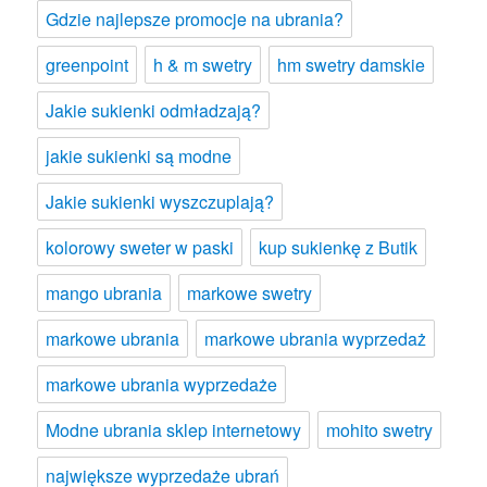
Gdzie najlepsze promocje na ubrania?
greenpoint
h & m swetry
hm swetry damskie
Jakie sukienki odmładzają?
jakie sukienki są modne
Jakie sukienki wyszczuplają?
kolorowy sweter w paski
kup sukienkę z Butik
mango ubrania
markowe swetry
markowe ubrania
markowe ubrania wyprzedaż
markowe ubrania wyprzedaże
Modne ubrania sklep internetowy
mohito swetry
największe wyprzedaże ubrań