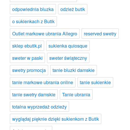
odpowiednia bluzka
odzież butik
o sukienkach z Butik
Outlet markowe ubrania Allegro
reserved swetry
sklep ebutik.pl
sukienka quiosque
sweter w paski
sweter świąteczny
swetry promocja
tanie bluzki damskie
tanie markowe ubrania online
tanie sukienkie
tanie swetry damskie
Tanie ubrania
totalna wyprzedaż odzieży
wyglądaj pięknie dzięki sukienkom z Butik