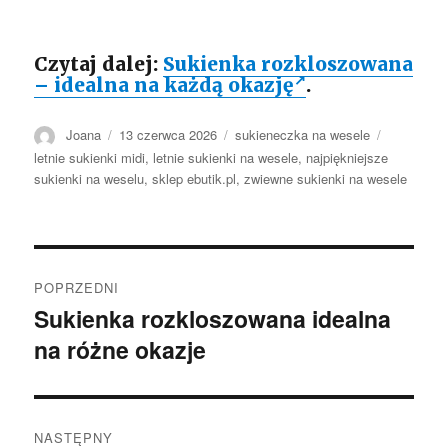
Czytaj dalej:
Sukienka rozkloszowana
– idealna na każdą okazję
.
Autor
Opublikowano
Kategorie
Tagi
Joana
13 czerwca 2026
sukieneczka na wesele
letnie sukienki midi
,
letnie sukienki na wesele
,
najpiękniejsze
sukienki na weselu
,
sklep ebutik.pl
,
zwiewne sukienki na wesele
Nawigacja
POPRZEDNI
wpisu
Sukienka rozkloszowana idealna
Poprzedni
na różne okazje
wpis:
NASTĘPNY