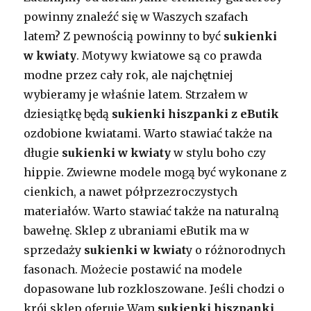
powinny znaleźć się w Waszych szafach
latem? Z pewnością powinny to być
sukienki
w kwiaty
. Motywy kwiatowe są co prawda
modne przez cały rok, ale najchętniej
wybieramy je właśnie latem. Strzałem w
dziesiątkę będą
sukienki hiszpanki z eButik
ozdobione kwiatami. Warto stawiać także na
długie
sukienki w kwiaty
w stylu boho czy
hippie. Zwiewne modele mogą być wykonane z
cienkich, a nawet półprzezroczystych
materiałów. Warto stawiać także na naturalną
bawełnę. Sklep z ubraniami eButik ma w
sprzedaży
sukienki w kwiat
y o różnorodnych
fasonach. Możecie postawić na modele
dopasowane lub rozkloszowane. Jeśli chodzi o
krój sklep oferuje Wam
sukienki hiszpanki
,