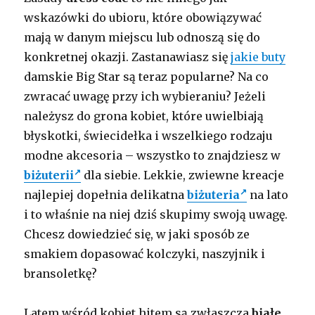
wskazówki do ubioru, które obowiązywać
mają w danym miejscu lub odnoszą się do
konkretnej okazji. Zastanawiasz się
jakie buty
damskie Big Star są teraz popularne? Na co
zwracać uwagę przy ich wybieraniu? Jeżeli
należysz do grona kobiet, które uwielbiają
błyskotki, świecidełka i wszelkiego rodzaju
modne akcesoria – wszystko to znajdziesz w
biżuterii
dla siebie. Lekkie, zwiewne kreacje
najlepiej dopełnia delikatna
biżuteria
na lato
i to właśnie na niej dziś skupimy swoją uwagę.
Chcesz dowiedzieć się, w jaki sposób ze
smakiem dopasować kolczyki, naszyjnik i
bransoletkę?
Latem wśród kobiet hitem są zwłaszcza
białe