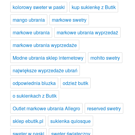
kolorowy sweter w paski
kup sukienkę z Butik
mango ubrania
markowe swetry
markowe ubrania
markowe ubrania wyprzedaż
markowe ubrania wyprzedaże
Modne ubrania sklep internetowy
mohito swetry
największe wyprzedaże ubrań
odpowiednia bluzka
odzież butik
o sukienkach z Butik
Outlet markowe ubrania Allegro
reserved swetry
sklep ebutik.pl
sukienka quiosque
sweter w paski
sweter świąteczny