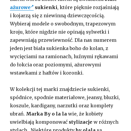
ażurowe
sukienki
, które pięknie rozjaśniają
i kojarzą się z niewinną dziewczęcością.
Wybieraj modele o swobodnym, trapezowym
kroju, które nigdzie nie opinają sylwetki i
zapewniają przewiewność. Dla nas numerem
jeden jest biała sukienka boho do kolan, z
wycięciami na ramionach, luźnymi rękawami
do łokcia oraz poziomymi, ażurowymi
wstawkami z haftów i koronki.
W kolekcji tej marki znajdziecie sukienki,
spódnice, spodnie materiałowe, jeansy, bluzki,
koszule, kardigany, narzutki oraz komplety
ubrań.
Marka By o la la
wie, że kobiety
uwielbiają komponować
stylizacje
w różnych
stylach. Niektóre produkty
by olala
są