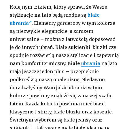
Kolejnym trikiem, który sprawi, że Wasze
stylizacje na lato
będą modne są
białe
ubrania
. Elementy garderoby w tym kolorze
są niezwykle eleganckie, a zarazem
uniwersalne – można z łatwością dopasować
je do innych ubrań. Białe
sukienki
, bluzki czy
spodnie rozświetlą nasze stylizacje i zapewnią
nam komfort termiczny.
Białe
ubrania
na lato
mają jeszcze jeden plus – przepięknie
podkreślają naszą opaleniznę. Niedawno
doradzałyśmy Wam jakie ubrania w tym
kolorze powinny znaleźć się w naszej szafie
latem. Każda kobieta powinna mieć białe,
klasyczne t-shirty, białe bluzki oraz koszule.
Świetnym wyborem są białe jeansy oraz
sukienki – tak zwane małe białe idealne na