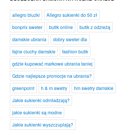
allegro bluzki
Allegro sukienki do 50 zł
bonprix sweter
butik online
butik z odzieżą
damskie ubrania
dobry sweter dla
fajne ciuchy damskie
fashion butik
gdzie kupować markowe ubrania taniej
Gdzie najlepsze promocje na ubrania?
greenpoint
h & m swetry
hm swetry damskie
Jakie sukienki odmładzają?
jakie sukienki są modne
Jakie sukienki wyszczuplają?