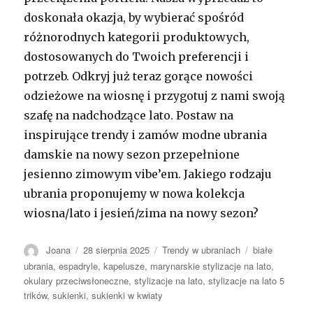
doskonała okazja, by wybierać spośród
różnorodnych kategorii produktowych,
dostosowanych do Twoich preferencji i
potrzeb. Odkryj już teraz gorące nowości
odzieżowe na wiosnę i przygotuj z nami swoją
szafę na nadchodzące lato. Postaw na
inspirujące trendy i zamów modne ubrania
damskie na nowy sezon przepełnione
jesienno zimowym vibe’em. Jakiego rodzaju
ubrania proponujemy w nowa kolekcja
wiosna/lato i jesień/zima na nowy sezon?
Autor
Opublikowano
Kategorie
Tagi
Joana
28 sierpnia 2025
Trendy w ubraniach
białe
ubrania
,
espadryle
,
kapelusze
,
marynarskie stylizacje na lato
,
okulary przeciwsłoneczne
,
stylizacje na lato
,
stylizacje na lato 5
trików
,
sukienki
,
sukienki w kwiaty