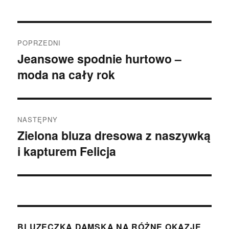
Nawigacja
POPRZEDNI
wpisu
Jeansowe spodnie hurtowo –
Poprzedni
moda na cały rok
wpis:
NASTĘPNY
Zielona bluza dresowa z naszywką
Następny
i kapturem Felicja
wpis:
BLUZECZKA DAMSKA NA RÓŻNE OKAZJE