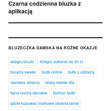
Czarna codzienna bluzka z
Następny
aplikacją
wpis:
BLUZECZKA DAMSKA NA RÓŻNE OKAZJE
allegro bluzki
Allegro sukienki do 50 zł
bonprix sweter
butik online
butik z odzieżą
damskie ubrania
dobry sweter dla
fajne ciuchy damskie
fashion butik
gdzie kupować markowe ubrania taniej