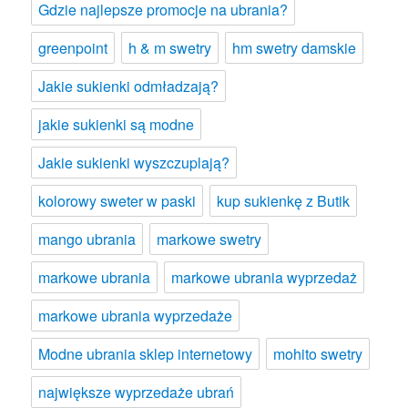
Gdzie najlepsze promocje na ubrania?
greenpoint
h & m swetry
hm swetry damskie
Jakie sukienki odmładzają?
jakie sukienki są modne
Jakie sukienki wyszczuplają?
kolorowy sweter w paski
kup sukienkę z Butik
mango ubrania
markowe swetry
markowe ubrania
markowe ubrania wyprzedaż
markowe ubrania wyprzedaże
Modne ubrania sklep internetowy
mohito swetry
największe wyprzedaże ubrań