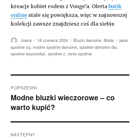
kreacje kobiet rodem z Vouge’a. Oferta
butik
online
stale się powiększa, więc w najnowszej
kolekcji zawsze znajdziesz coś dla siebie.
Autor
Opublikowano
Kategorie
Tagi
Joana
18 czerwca 2024
Bluzki damskie
,
Moda
jakie
spodnie są
,
modne spodnie damskie
,
spodnie damskie dla
,
spodnie wyprzedaż
,
spodnie z
,
tanie spodnie
Nawigacja
POPRZEDNI
wpisu
Modne bluzki wieczorowe – co
Poprzedni
warto kupić?
wpis:
NASTĘPNY