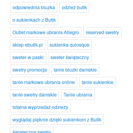
odpowiednia bluzka
odzież butik
o sukienkach z Butik
Outlet markowe ubrania Allegro
reserved swetry
sklep ebutik.pl
sukienka quiosque
sweter w paski
sweter świąteczny
swetry promocja
tanie bluzki damskie
tanie markowe ubrania online
tanie sukienkie
tanie swetry damskie
Tanie ubrania
totalna wyprzedaż odzieży
wyglądaj pięknie dzięki sukienkom z Butik
świąteczne swetry