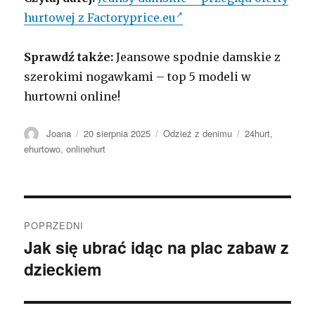
hurtowej z Factoryprice.eu
Sprawdź także:
Jeansowe spodnie damskie z
szerokimi nogawkami – top 5 modeli w
hurtowni online!
Autor
Opublikowano
Kategorie
Tagi
Joana
20 sierpnia 2025
Odzież z denimu
24hurt
,
ehurtowo
,
onlinehurt
Nawigacja
POPRZEDNI
wpisu
Jak się ubrać idąc na plac zabaw z
Poprzedni
dzieckiem
wpis: