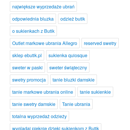
największe wyprzedaże ubrań
odpowiednia bluzka
odzież butik
o sukienkach z Butik
Outlet markowe ubrania Allegro
reserved swetry
sklep ebutik.pl
sukienka quiosque
sweter w paski
sweter świąteczny
swetry promocja
tanie bluzki damskie
tanie markowe ubrania online
tanie sukienkie
tanie swetry damskie
Tanie ubrania
totalna wyprzedaż odzieży
wyglądaj pięknie dzięki sukienkom z Butik