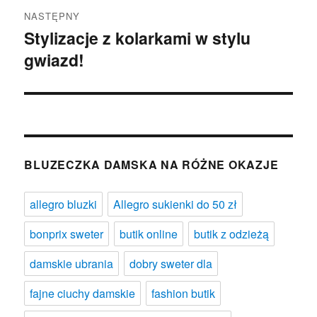
NASTĘPNY
Stylizacje z kolarkami w stylu
Następny
gwiazd!
wpis:
BLUZECZKA DAMSKA NA RÓŻNE OKAZJE
allegro bluzki
Allegro sukienki do 50 zł
bonprix sweter
butik online
butik z odzieżą
damskie ubrania
dobry sweter dla
fajne ciuchy damskie
fashion butik