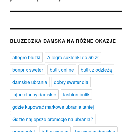
BLUZECZKA DAMSKA NA RÓŻNE OKAZJE
allegro bluzki
Allegro sukienki do 50 zł
bonprix sweter
butik online
butik z odzieżą
damskie ubrania
dobry sweter dla
fajne ciuchy damskie
fashion butik
gdzie kupować markowe ubrania taniej
Gdzie najlepsze promocje na ubrania?
greenpoint
h & m swetry
hm swetry damskie