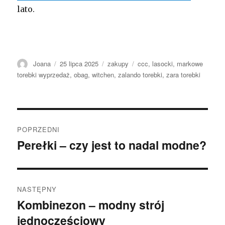
lato.
Autor
Opublikowano
Kategorie
Tagi
Joana
25 lipca 2025
zakupy
ccc
,
lasocki
,
markowe
torebki wyprzedaż
,
obag
,
witchen
,
zalando torebki
,
zara torebki
Nawigacja
POPRZEDNI
wpisu
Perełki – czy jest to nadal modne?
Poprzedni
wpis:
NASTĘPNY
Kombinezon – modny strój
Następny
jednoczęściowy
wpis: