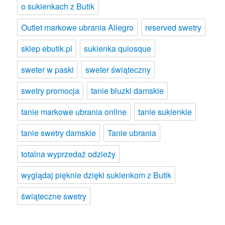
o sukienkach z Butik
Outlet markowe ubrania Allegro
reserved swetry
sklep ebutik.pl
sukienka quiosque
sweter w paski
sweter świąteczny
swetry promocja
tanie bluzki damskie
tanie markowe ubrania online
tanie sukienkie
tanie swetry damskie
Tanie ubrania
totalna wyprzedaż odzieży
wyglądaj pięknie dzięki sukienkom z Butik
świąteczne swetry