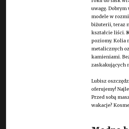
roku do łask wr
uwagę. Dobrym 
modele w rozmi
biżuterii, teraz
kształcie liści.
K
poziomy. Kolia 
metalicznych o
kamieniami. Bez
zaskakujących n
Lubisz oszczędz
oferujemy! Najl
Przed sobą mas
wakacje? Kosmet