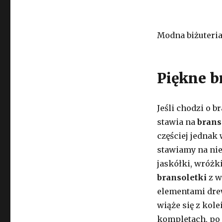
Modna biżuteria
Piękne b
Jeśli chodzi o b
stawia na
branso
częściej jedna
stawiamy na nie
jaskółki, wróżk
bransoletki
z w
elementami drew
wiąże się z kol
kompletach, po 3