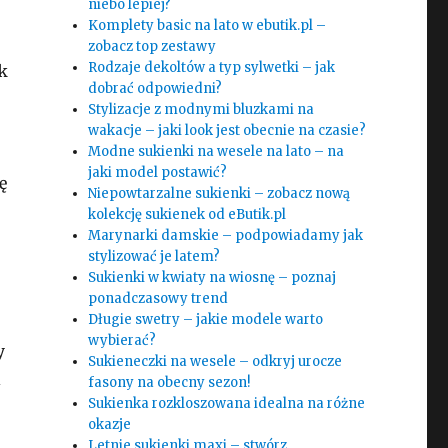
niebo lepiej?
Komplety basic na lato w ebutik.pl –
zobacz top zestawy
Rodzaje dekoltów a typ sylwetki – jak
k
dobrać odpowiedni?
Stylizacje z modnymi bluzkami na
wakacje – jaki look jest obecnie na czasie?
Modne sukienki na wesele na lato – na
jaki model postawić?
ę
Niepowtarzalne sukienki – zobacz nową
kolekcję sukienek od eButik.pl
Marynarki damskie – podpowiadamy jak
stylizować je latem?
Sukienki w kwiaty na wiosnę – poznaj
ponadczasowy trend
Długie swetry – jakie modele warto
wybierać?
y
Sukieneczki na wesele – odkryj urocze
i
fasony na obecny sezon!
Sukienka rozkloszowana idealna na różne
okazje
Letnie sukienki maxi – stwórz