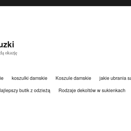
uzki
dą okazję
ie
koszulki damskie
Koszule damskie
jakie ubrania 
ajlepszy butik z odzieżą
Rodzaje dekoltów w sukienkach