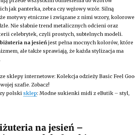
lują przede wszystkim odniesienia do wzorów
ich jak panterka, zebra czy wężowy wzór. Silną
kże motywy etniczne i związane z nimi wzory, kolorowe
dzle. Nie słabnie trend metalicznych odcieni oraz
rii celebrytek, czyli prostych, subtelnych modeli.
iżuteria na jesień
jest pełna mocnych kolorów, które
zmem, ale także sprawiają, że każda stylizacja ma
.
sze sklepy internetowe: Kolekcja odzieży Basic Feel Goo
wojej szafie. Zobacz!
szy polski
sklep
: Modne sukienki midi z eButik – styl,
żuteria na jesień –