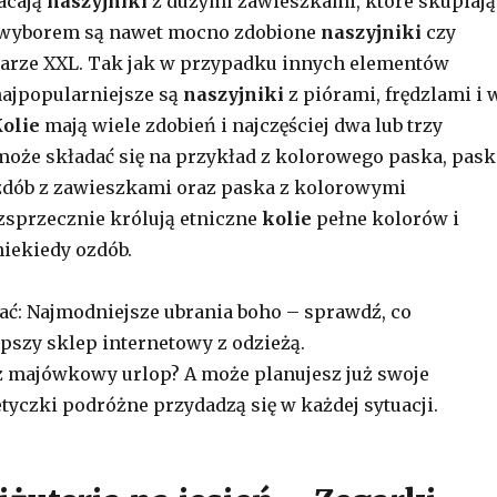
acają
naszyjniki
z dużymi zawieszkami, które skupiają
wyborem są nawet mocno zdobione
naszyjniki
czy
arze XXL. Tak jak w przypadku innych elementów
 najpopularniejsze są
naszyjniki
z piórami, frędzlami i 
olie
mają wiele zdobień i najczęściej dwa lub trzy
może składać się na przykład z kolorowego paska, pask
zdób z zawieszkami oraz paska z kolorowymi
sprzecznie królują etniczne
kolie
pełne kolorów i
iekiedy ozdób.
ać: Najmodniejsze ubrania boho – sprawdź, co
epszy sklep internetowy z odzieżą.
z majówkowy urlop? A może planujesz już swoje
yczki podróżne przydadzą się w każdej sytuacji.