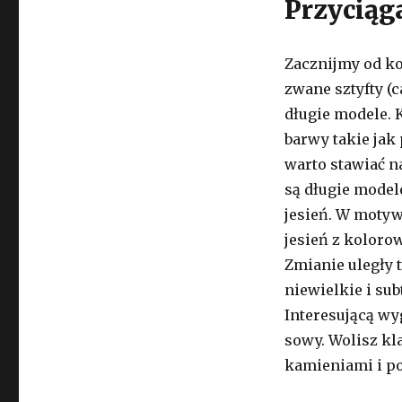
Przyciąg
Zacznijmy od ko
zwane sztyfty (c
długie modele. K
barwy takie jak
warto stawiać 
są długie model
jesień. W motyw
jesień z koloro
Zmianie uległy 
niewielkie i sub
Interesującą wy
sowy. Wolisz kl
kamieniami i p