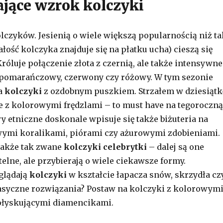
ające wzrok kolczyki
lczyków. Jesienią o wiele większą popularnością niż ta
ałość kolczyka znajduje się na płatku ucha) cieszą się
róluje połączenie złota z czernią, ale także intensywne
 pomarańczowy, czerwony czy różowy. W tym sezonie
na
kolczyki
z ozdobnym puszkiem. Strzałem w dziesiątk
e z kolorowymi frędzlami – to must have na tegoroczną
y etniczne doskonale wpisuje się także biżuteria na
wymi koralikami, piórami czy ażurowymi zdobieniami.
także tak zwane
kolczyki celebrytki
– dalej są one
telne, ale przybierają o wiele ciekawsze formy.
glądają
kolczyki
w kształcie łapacza snów, skrzydła cz
asyczne rozwiązania? Postaw na kolczyki z kolorowym
ołyskującymi diamencikami.