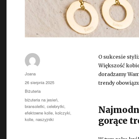
O sukcesie styli
Większość kobie
Autor
Joana
doradzamy Wam 
Opublikowano
26 sierpnia 2025
trendy obowiązu
Kategorie
Biżuteria
Tagi
biżuteria na jesień
,
bransoletki
,
celebrytki
,
Najmodni
efektowne kolie
,
kolczyki
,
gorące t
kolie
,
naszyjniki