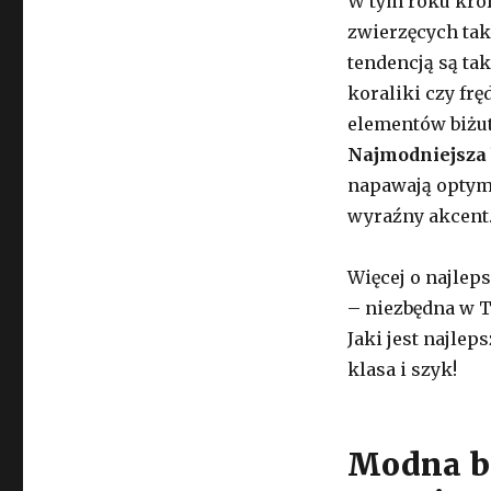
W tym roku kró
zwierzęcych tak
tendencją są ta
koraliki czy frę
elementów biżute
Najmodniejsza b
napawają optymi
wyraźny akcent
Więcej o najlep
– niezbędna w T
Jaki jest najlep
klasa i szyk!
Modna bi