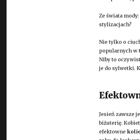
Ze świata mody:
stylizacjach?
Nie tylko o ciu
popularnych w 
Niby to oczywis
je do sylwetki.
Efektown
Jesień zawsze 
biżuterię. Kobie
efektowne
koli