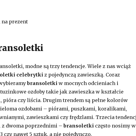
 na prezent
ransoletki
ransoletki, modne są trzy tendencje. Wiele z nas wciąż
letki celebrytki
z pojedynczą zawieszką. Coraz
k wybieramy
bransoletki
w mocnych odcieniach i
tuzinkowe ozdoby takie jak zawieszka w kształcie
i, pióra czy liścia. Drugim trendem są pełne kolorów
ieloma ozdobami – piórami, puszkami, koralikami,
nianymi, zawieszkami czy frędzlami. Trzecia tendenc
ei z dwoma poprzednimi –
bransoletki
często nosimy w
 czy nawet 5 sztuk, a nie pojedynczo.