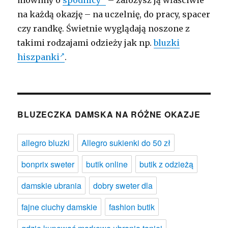
mówimy o
spódnicy
– założysz ją właściwie
na każdą okazję – na uczelnię, do pracy, spacer
czy randkę. Świetnie wyglądają noszone z
takimi rodzajami odzieży jak np.
bluzki
hiszpanki
.
BLUZECZKA DAMSKA NA RÓŻNE OKAZJE
allegro bluzki
Allegro sukienki do 50 zł
bonprix sweter
butik online
butik z odzieżą
damskie ubrania
dobry sweter dla
fajne ciuchy damskie
fashion butik