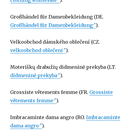
clothing wholesale
).
Großhändel für Damenbekleidung (DE.
Großhändel für Damenbekleidung
).
Velkoobchod dámského oblečení (CZ.
velkoobchod oblečeni
).
Moteriškų drabužių didmeninė prekyba (LT.
didmeninė prekyba
).
Grossiste vêtements femme (FR.
Grossiste
vêtements femme
).
Imbracaminte dama angro (RO.
Imbracaminte
dama angro
).