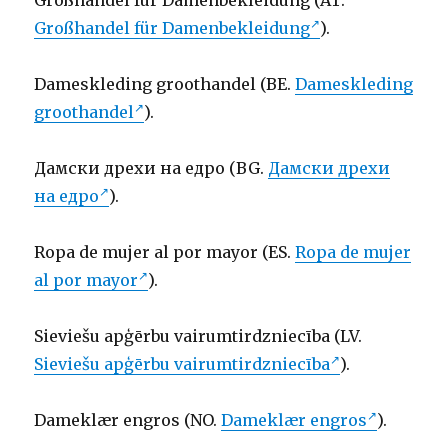
Großhandel für Damenbekleidung (AT.
Großhandel für Damenbekleidung
).
Dameskleding groothandel (BE.
Dameskleding
groothandel
).
Дамски дрехи на едро (BG.
Дамски дрехи
на едро
).
Ropa de mujer al por mayor (ES.
Ropa de mujer
al por mayor
).
Sieviešu apģērbu vairumtirdzniecība (LV.
Sieviešu apģērbu vairumtirdzniecība
).
Dameklær engros (NO.
Dameklær engros
).