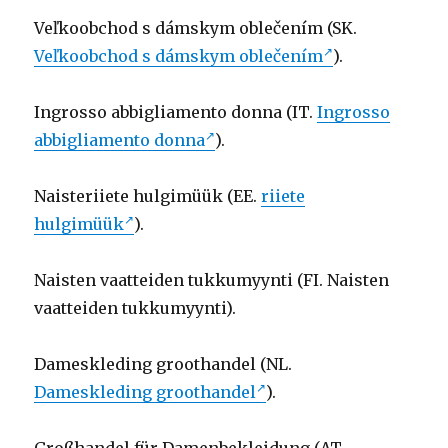
Veľkoobchod s dámskym oblečením (SK.
Veľkoobchod s dámskym oblečením
).
Ingrosso abbigliamento donna (IT.
Ingrosso
abbigliamento donna
).
Naisteriiete hulgimüük (EE.
riiete
hulgimüük
).
Naisten vaatteiden tukkumyynti (FI. Naisten
vaatteiden tukkumyynti).
Dameskleding groothandel (NL.
Dameskleding groothandel
).