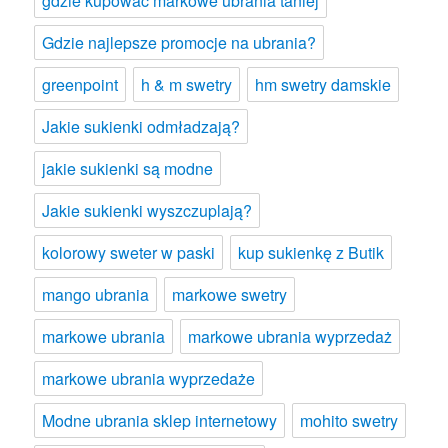
gdzie kupować markowe ubrania taniej
Gdzie najlepsze promocje na ubrania?
greenpoint
h & m swetry
hm swetry damskie
Jakie sukienki odmładzają?
jakie sukienki są modne
Jakie sukienki wyszczuplają?
kolorowy sweter w paski
kup sukienkę z Butik
mango ubrania
markowe swetry
markowe ubrania
markowe ubrania wyprzedaż
markowe ubrania wyprzedaże
Modne ubrania sklep internetowy
mohito swetry