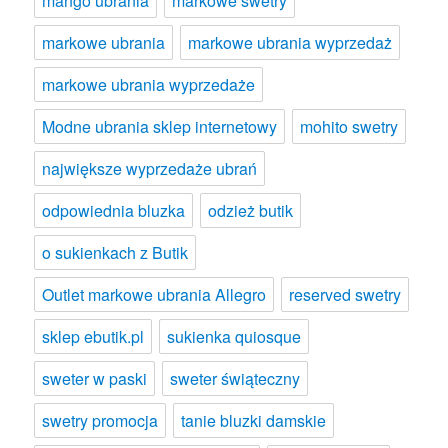
mango ubrania
markowe swetry
markowe ubrania
markowe ubrania wyprzedaż
markowe ubrania wyprzedaże
Modne ubrania sklep internetowy
mohito swetry
największe wyprzedaże ubrań
odpowiednia bluzka
odzież butik
o sukienkach z Butik
Outlet markowe ubrania Allegro
reserved swetry
sklep ebutik.pl
sukienka quiosque
sweter w paski
sweter świąteczny
swetry promocja
tanie bluzki damskie