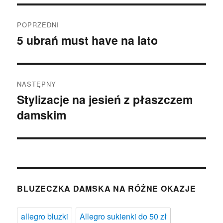
Nawigacja
POPRZEDNI
wpisu
5 ubrań must have na lato
Poprzedni
wpis:
NASTĘPNY
Stylizacje na jesień z płaszczem
Następny
damskim
wpis:
BLUZECZKA DAMSKA NA RÓŻNE OKAZJE
allegro bluzki
Allegro sukienki do 50 zł