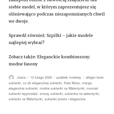
siebie model, w którym zaprezentujesz się
olśniewająco podczas niezapomnianych chwil
we dwoje.
Sprawdź również: Szpilki – jakie modele
najlepiej wybrać?
Zobacz także: Eleganckie kombinezony:
modne fasony
Autor
Opublikowano
Kategorie
Tagi
Joana
13 lutego 2025
pudelek modowy
allegro tanie
sukienki
,
co do eleganckiej sukienki
,
Kate Moss
,
mango
eleganckie sukienki
,
modne sukienki na Walentynki
,
monnari
sukienki wyprzedaż
,
sinsay sukienki
,
sukienka na walentynki
,
sukienki na Walentynki
,
sukienki proste i eleganckie