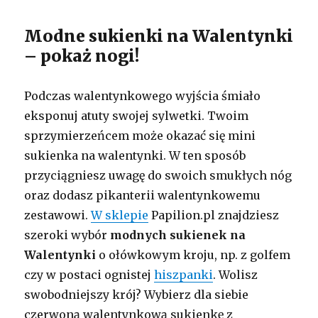
Modne sukienki na Walentynki
– pokaż nogi!
Podczas walentynkowego wyjścia śmiało
eksponuj atuty swojej sylwetki. Twoim
sprzymierzeńcem może okazać się mini
sukienka na walentynki. W ten sposób
przyciągniesz uwagę do swoich smukłych nóg
oraz dodasz pikanterii walentynkowemu
zestawowi.
W sklepie
Papilion.pl znajdziesz
szeroki wybór
modnych sukienek na
Walentynki
o ołówkowym kroju, np. z golfem
czy w postaci ognistej
hiszpanki
. Wolisz
swobodniejszy krój? Wybierz dla siebie
czerwoną walentynkową sukienkę z