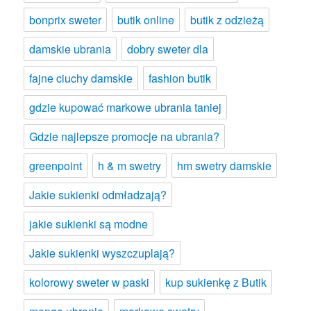
bonprix sweter
butik online
butik z odzieżą
damskie ubrania
dobry sweter dla
fajne ciuchy damskie
fashion butik
gdzie kupować markowe ubrania taniej
Gdzie najlepsze promocje na ubrania?
greenpoint
h & m swetry
hm swetry damskie
Jakie sukienki odmładzają?
jakie sukienki są modne
Jakie sukienki wyszczuplają?
kolorowy sweter w paski
kup sukienkę z Butik