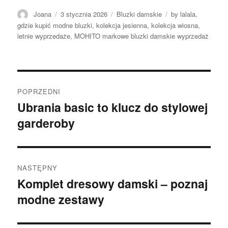
Autor
Opublikowano
Kategorie
Tagi
Joana
3 stycznia 2026
Bluzki damskie
by lalala
,
gdzie kupić modne bluzki
,
kolekcja jesienna
,
kolekcja wiosna
,
letnie wyprzedaże
,
MOHITO markowe bluzki damskie wyprzedaż
Nawigacja
POPRZEDNI
wpisu
Ubrania basic to klucz do stylowej
Poprzedni
garderoby
wpis:
NASTĘPNY
Komplet dresowy damski – poznaj
Następny
modne zestawy
wpis: