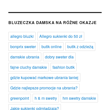
BLUZECZKA DAMSKA NA RÓŻNE OKAZJE
allegro bluzki
Allegro sukienki do 50 zł
bonprix sweter
butik online
butik z odzieżą
damskie ubrania
dobry sweter dla
fajne ciuchy damskie
fashion butik
gdzie kupować markowe ubrania taniej
Gdzie najlepsze promocje na ubrania?
greenpoint
h & m swetry
hm swetry damskie
Jakie sukienki odmładzają?