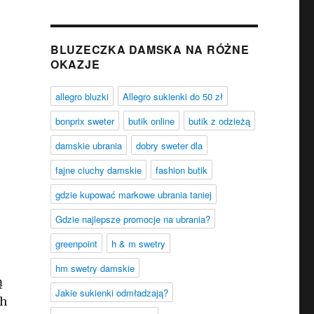
BLUZECZKA DAMSKA NA RÓŻNE
OKAZJE
allegro bluzki
Allegro sukienki do 50 zł
bonprix sweter
butik online
butik z odzieżą
damskie ubrania
dobry sweter dla
fajne ciuchy damskie
fashion butik
gdzie kupować markowe ubrania taniej
Gdzie najlepsze promocje na ubrania?
greenpoint
h & m swetry
hm swetry damskie
ą
Jakie sukienki odmładzają?
ch