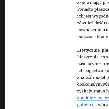
zapewniając pr
Ponadto
płaszc
ich jest wygodn
również dość tr
powodzeniem uży
podczas chłodni
Estetycznie,
pła
klasycznie, co 
pasującym zarów
Ich bogactwo ko
znaleźć model p
doskonałym wła
zyskały status 
spodnie z mater
golfem
i stwórz 