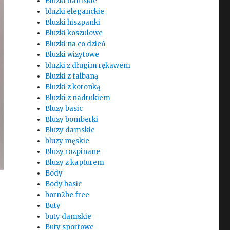
Bluzki damskie
bluzki eleganckie
Bluzki hiszpanki
Bluzki koszulowe
Bluzki na co dzień
Bluzki wizytowe
bluzki z długim rękawem
Bluzki z falbaną
Bluzki z koronką
Bluzki z nadrukiem
Bluzy basic
Bluzy bomberki
Bluzy damskie
bluzy męskie
Bluzy rozpinane
Bluzy z kapturem
Body
Body basic
born2be free
Buty
buty damskie
Buty sportowe