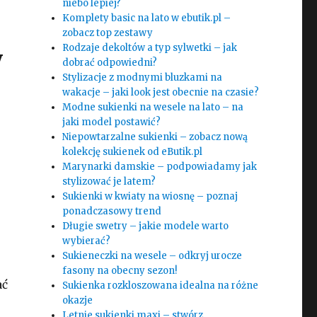
niebo lepiej?
Komplety basic na lato w ebutik.pl –
zobacz top zestawy
Rodzaje dekoltów a typ sylwetki – jak
y
dobrać odpowiedni?
Stylizacje z modnymi bluzkami na
wakacje – jaki look jest obecnie na czasie?
Modne sukienki na wesele na lato – na
jaki model postawić?
Niepowtarzalne sukienki – zobacz nową
kolekcję sukienek od eButik.pl
Marynarki damskie – podpowiadamy jak
stylizować je latem?
Sukienki w kwiaty na wiosnę – poznaj
ponadczasowy trend
Długie swetry – jakie modele warto
wybierać?
Sukieneczki na wesele – odkryj urocze
fasony na obecny sezon!
ać
Sukienka rozkloszowana idealna na różne
okazje
Letnie sukienki maxi – stwórz