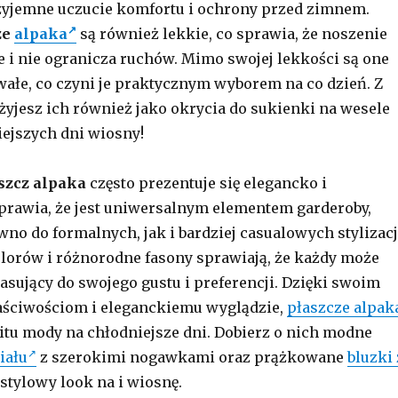
zyjemne uczucie komfortu i ochrony przed zimnem.
ze
alpaka
są również lekkie, co sprawia, że noszenie
e i nie ogranicza ruchów. Mimo swojej lekkości są one
wałe, co czyni je praktycznym wyborem na co dzień. Z
jesz ich również jako okrycia do sukienki na wesele
ejszych dni wiosny!
szcz alpaka
często prezentuje się elegancko i
sprawia, że ​​jest uniwersalnym elementem garderoby,
no do formalnych, jak i bardziej casualowych stylizacj
lorów i różnorodne fasony sprawiają, że każdy może
asujący do swojego gustu i preferencji. Dzięki swoim
ściwościom i eleganckiemu wyglądzie,
płaszcze alpak
hitu mody na chłodniejsze dni. Dobierz o nich modne
iału
z szerokimi nogawkami oraz prążkowane
bluzki 
stylowy look na i wiosnę.