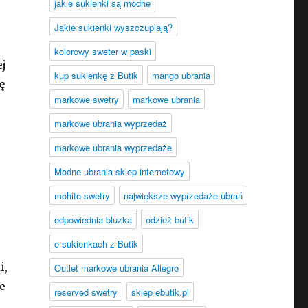
jakie sukienki są modne
Jakie sukienki wyszczuplają?
kolorowy sweter w paski
ej
kup sukienkę z Butik
mango ubrania
ę
markowe swetry
markowe ubrania
markowe ubrania wyprzedaż
markowe ubrania wyprzedaże
Modne ubrania sklep internetowy
mohito swetry
największe wyprzedaże ubrań
odpowiednia bluzka
odzież butik
o sukienkach z Butik
i,
Outlet markowe ubrania Allegro
e
reserved swetry
sklep ebutik.pl