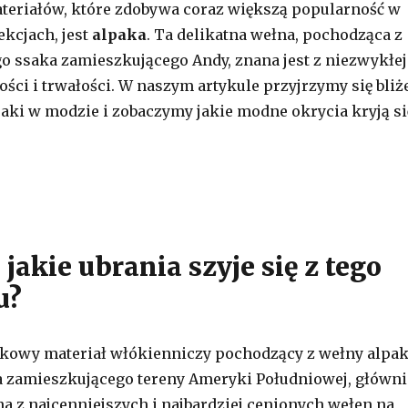
teriałów, które zdobywa coraz większą popularność w
kcjach, jest
alpaka
. Ta delikatna wełna, pochodząca z
go ssaka zamieszkującego Andy, znana jest z niezwykłej
ści i trwałości. W naszym artykule przyjrzymy się bliż
ki w modzie i zobaczymy jakie modne okrycia kryją si
jakie ubrania szyje się z tego
u?
tkowy materiał włókienniczy pochodzący z wełny alpak
a zamieszkującego tereny Ameryki Południowej, główni
dna z najcenniejszych i najbardziej cenionych wełen na