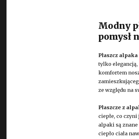
Modny pł
pomysł n
Płaszcz alpaka
tylko elegancją
komfortem nosz
zamieszkującego
ze względu na s
Płaszcze z alpa
ciepłe, co czyn
alpaki są znane
ciepło ciała na