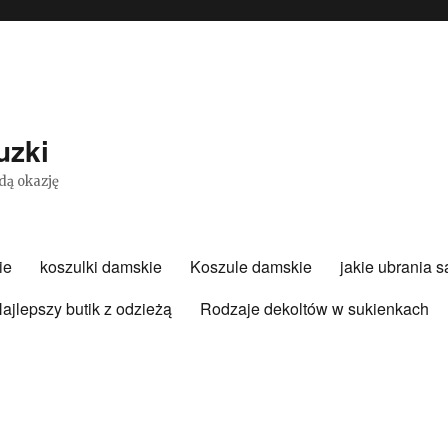
uzki
dą okazję
ie
koszulki damskie
Koszule damskie
jakie ubrania 
ajlepszy butik z odzieżą
Rodzaje dekoltów w sukienkach