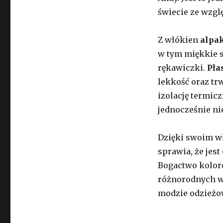
świecie ze wzgl
Z włókien
alpa
w tym miękkie s
rękawiczki.
Pła
lekkość oraz tr
izolację termic
jednocześnie ni
Dzięki swoim 
sprawia, że ​​je
Bogactwo koloró
różnorodnych w
modzie odzieżo