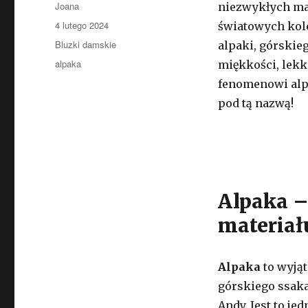
Autor
Joana
niezwykłych ma
Opublikowano
4 lutego 2024
światowych kole
Kategorie
Bluzki damskie
alpaki, górskie
Tagi
alpaka
miękkości, lekko
fenomenowi alpa
pod tą nazwą!
Alpaka – 
materiał
Alpaka
to wyją
górskiego ssak
Andy. Jest to je