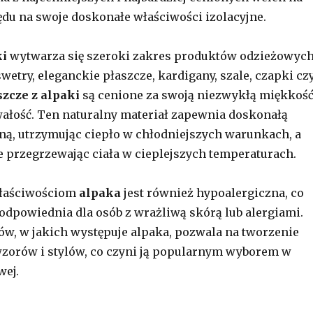
ędu na swoje doskonałe właściwości izolacyjne.
ki
wytwarza się szeroki zakres produktów odzieżowych
wetry, eleganckie płaszcze, kardigany, szale, czapki cz
szcze z alpaki
są cenione za swoją niezwykłą miękkość
wałość. Ten naturalny materiał zapewnia doskonałą
zną, utrzymując ciepło w chłodniejszych warunkach, a
e przegrzewając ciała w cieplejszych temperaturach.
właściwościom
alpaka
jest również hypoalergiczna, co
st odpowiednia dla osób z wrażliwą skórą lub alergiami.
w, w jakich występuje alpaka, pozwala na tworzenie
zorów i stylów, co czyni ją popularnym wyborem w
wej.