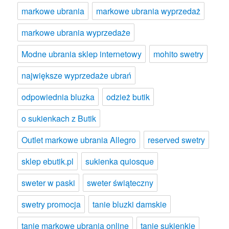
markowe ubrania
markowe ubrania wyprzedaż
markowe ubrania wyprzedaże
Modne ubrania sklep internetowy
mohito swetry
największe wyprzedaże ubrań
odpowiednia bluzka
odzież butik
o sukienkach z Butik
Outlet markowe ubrania Allegro
reserved swetry
sklep ebutik.pl
sukienka quiosque
sweter w paski
sweter świąteczny
swetry promocja
tanie bluzki damskie
tanie markowe ubrania online
tanie sukienkie