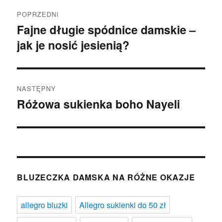
Nawigacja
POPRZEDNI
wpisu
Fajne długie spódnice damskie –
Poprzedni
jak je nosić jesienią?
wpis:
NASTĘPNY
Różowa sukienka boho Nayeli
Następny
wpis:
BLUZECZKA DAMSKA NA RÓŻNE OKAZJE
allegro bluzki
Allegro sukienki do 50 zł