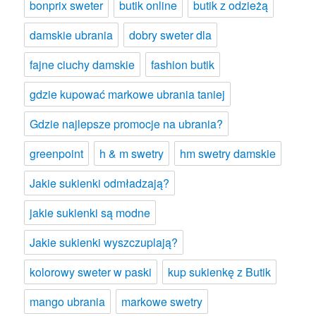
bonprix sweter
butik online
butik z odzieżą
damskie ubrania
dobry sweter dla
fajne ciuchy damskie
fashion butik
gdzie kupować markowe ubrania taniej
Gdzie najlepsze promocje na ubrania?
greenpoint
h & m swetry
hm swetry damskie
Jakie sukienki odmładzają?
jakie sukienki są modne
Jakie sukienki wyszczuplają?
kolorowy sweter w paski
kup sukienkę z Butik
mango ubrania
markowe swetry