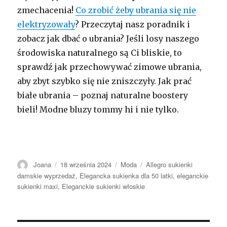
zmechacenia!
Co zrobić żeby ubrania się nie
elektryzowały
? Przeczytaj nasz poradnik i
zobacz jak dbać o ubrania? Jeśli losy naszego
środowiska naturalnego są Ci bliskie, to
sprawdź jak przechowywać zimowe ubrania,
aby zbyt szybko się nie zniszczyły. Jak prać
białe ubrania – poznaj naturalne boostery
bieli! Modne bluzy tommy hi i nie tylko.
Autor
Opublikowano
Kategorie
Tagi
Joana
18 września 2024
Moda
Allegro sukienki
damskie wyprzedaż
,
Elegancka sukienka dla 50 latki
,
eleganckie
sukienki maxi
,
Eleganckie sukienki włoskie