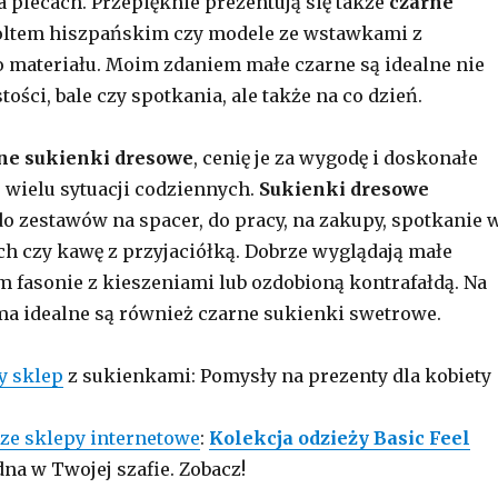
a plecach. Przepięknie prezentują się także
czarne
oltem hiszpańskim czy modele ze wstawkami z
 materiału. Moim zdaniem małe czarne są idealne nie
tości, bale czy spotkania, ale także na co dzień.
ne sukienki dresowe
, cenię je za wygodę i doskonałe
wielu sytuacji codziennych.
Sukienki dresowe
do zestawów na spacer, do pracy, na zakupy, spotkanie 
h czy kawę z przyjaciółką. Dobrze wyglądają małe
m fasonie z kieszeniami lub ozdobioną kontrafałdą. Na
ma idealne są również czarne sukienki swetrowe.
y sklep
z sukienkami: Pomysły na prezenty dla kobiety
.
ze sklepy internetowe
:
Kolekcja odzieży Basic Feel
na w Twojej szafie. Zobacz!