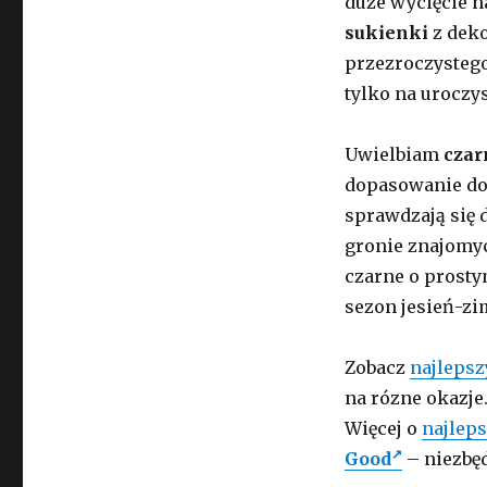
duże wycięcie n
sukienki
z dek
przezroczystego
tylko na uroczys
Uwielbiam
czar
dopasowanie do 
sprawdzają się 
gronie znajomyc
czarne o prosty
sezon jesień-zi
Zobacz
najlepsz
na rózne okazje
Więcej o
najleps
Good
– niezbęd