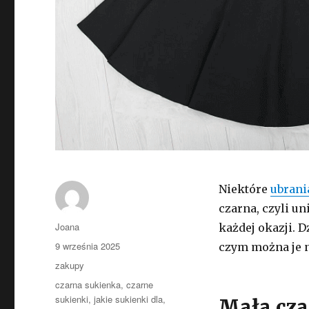
Niektóre
ubrani
czarna, czyli u
Autor
Joana
każdej okazji. 
Opublikowano
9 września 2025
czym można je n
Kategorie
zakupy
Tagi
czarna sukienka
,
czarne
sukienki
,
jakie sukienki dla
,
Mała cza