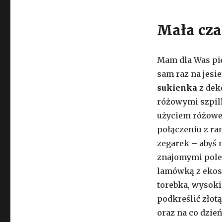
Mała cza
Mam dla Was pię
sam raz na jesi
sukienka
z dek
różowymi szpil
użyciem różowe
połączeniu z ra
zegarek – abyś 
znajomymi pole
lamówką z ekosk
torebka, wysoki
podkreślić złotą
oraz na co dzie