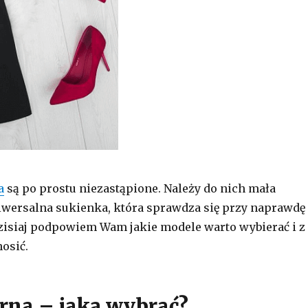
a
są po prostu niezastąpione. Należy do nich mała
niwersalna sukienka, która sprawdza się przy naprawdę
Dzisiaj podpowiem Wam jakie modele warto wybierać i z
osić.
rna – jaką wybrać?