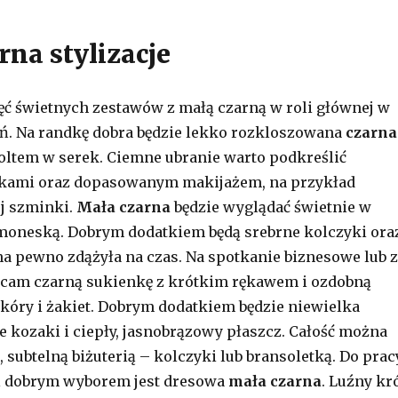
rna stylizacje
ć świetnych zestawów z małą czarną w roli głównej w
eń. Na randkę dobra będzie lekko rozkloszowana
czarna
oltem w serek. Ciemne ubranie warto podkreślić
kami oraz dopasowanym makijażem, na przykład
j szminki.
Mała czarna
będzie wyglądać świetnie w
moneską. Dobrym dodatkiem będą srebrne kolczyki ora
na pewno zdążyła na czas. Na spotkanie biznesowe lub 
cam czarną sukienkę z krótkim rękawem i ozdobną
óry i żakiet. Dobrym dodatkiem będzie niewielka
e kozaki i ciepły, jasnobrązowy płaszcz. Całość można
, subtelną biżuterią – kolczyki lub bransoletką. Do prac
ń dobrym wyborem jest dresowa
mała czarna
. Luźny kr