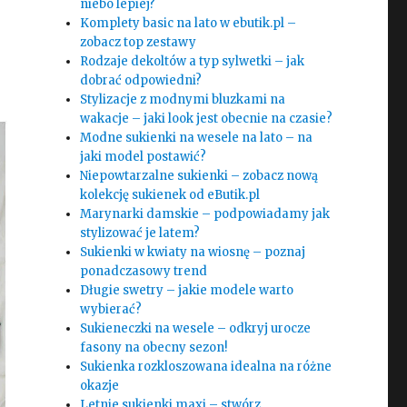
niebo lepiej?
Komplety basic na lato w ebutik.pl –
zobacz top zestawy
Rodzaje dekoltów a typ sylwetki – jak
dobrać odpowiedni?
Stylizacje z modnymi bluzkami na
wakacje – jaki look jest obecnie na czasie?
Modne sukienki na wesele na lato – na
jaki model postawić?
Niepowtarzalne sukienki – zobacz nową
kolekcję sukienek od eButik.pl
Marynarki damskie – podpowiadamy jak
stylizować je latem?
Sukienki w kwiaty na wiosnę – poznaj
ponadczasowy trend
Długie swetry – jakie modele warto
wybierać?
Sukieneczki na wesele – odkryj urocze
fasony na obecny sezon!
Sukienka rozkloszowana idealna na różne
okazje
Letnie sukienki maxi – stwórz