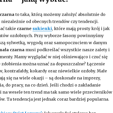
czarna
to taka, którą możemy założyć absolutnie do
o niezależnie od obecnych trendów czy tendencji.
rać takie
czarne
sukienki
, które mają prosty krój i jak
ntów ozdobnych. Przy wyborze fasony powinnyśmy
aszą sylwetką, wygodą oraz samopoczuciem w danym
mała czarna
musi podkreślać wszystkie nasze zalety i
nty. Mamy wyglądać w niej olśniewająco i czuć się
e zdobienia można uznać za dopuszczalne? Łączenie
w, kontrafałdy, kokardy oraz niewielkie ozdoby. Małe
ją się na wiele okazji – są doskonałe na imprezy,
a, do pracy, na co dzień. Jeśli chodzi o zakładanie
i na wesele ten trend ma tak samo wiele przeciwników
w. Ta tendencja jest jednak coraz bardziej popularna.