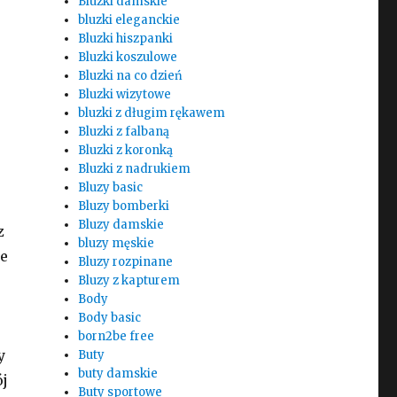
Bluzki damskie
bluzki eleganckie
Bluzki hiszpanki
Bluzki koszulowe
Bluzki na co dzień
Bluzki wizytowe
bluzki z długim rękawem
Bluzki z falbaną
Bluzki z koronką
Bluzki z nadrukiem
Bluzy basic
Bluzy bomberki
Bluzy damskie
z
bluzy męskie
ze
Bluzy rozpinane
Bluzy z kapturem
Body
Body basic
born2be free
y
Buty
buty damskie
ój
Buty sportowe