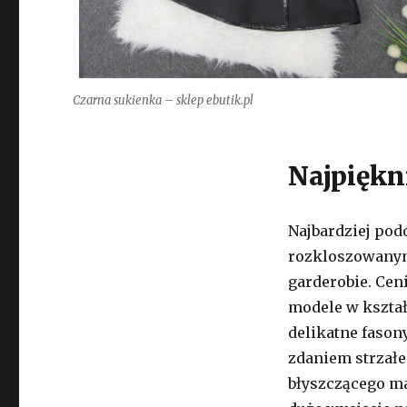
Czarna sukienka – sklep ebutik.pl
Najpiękn
Najbardziej pod
rozkloszowanym 
garderobie. Cen
modele w kształ
delikatne fason
zdaniem strzałe
błyszczącego ma