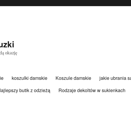
uzki
dą okazję
ie
koszulki damskie
Koszule damskie
jakie ubrania 
ajlepszy butik z odzieżą
Rodzaje dekoltów w sukienkach