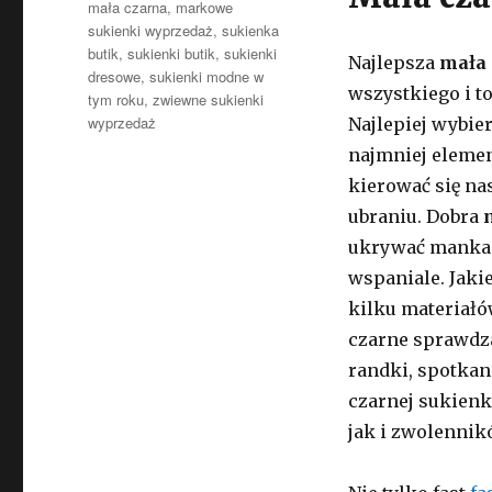
mała czarna
,
markowe
sukienki wyprzedaż
,
sukienka
butik
,
sukienki butik
,
sukienki
Najlepsza
mała 
dresowe
,
sukienki modne w
wszystkiego i t
tym roku
,
zwiewne sukienki
wyprzedaż
Najlepiej wybie
najmniej eleme
kierować się n
ubraniu. Dobra
ukrywać mankame
wspaniale. Jaki
kilku materiałó
czarne sprawdza
randki, spotkani
czarnej sukienk
jak i zwolennikó