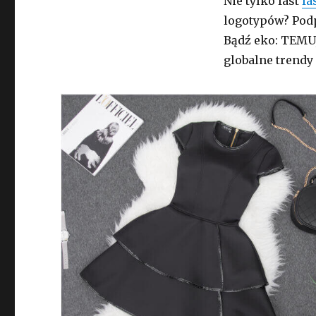
Nie tylko fast
fa
logotypów? Pod
Bądź eko: TEMU,
globalne trendy