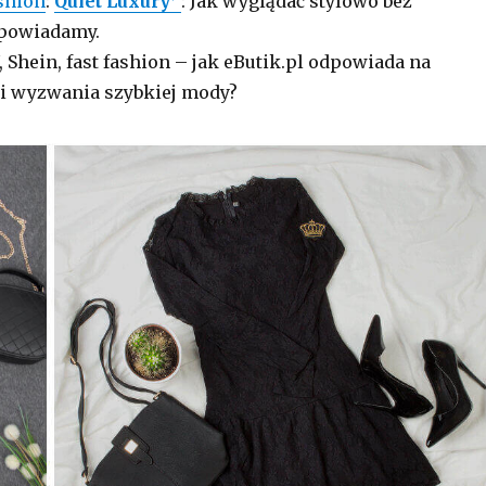
shion
:
Quiet Luxury
: Jak wyglądać stylowo bez
powiadamy.
 Shein, fast fashion – jak eButik.pl odpowiada na
 i wyzwania szybkiej mody?