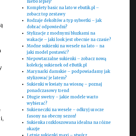
niebo lepiej?
Komplety basic na lato w ebutik.pl –
zobacz top zestawy
Rodzaje dekoltów a typ sylwetki – jak
wą
dobrać odpowiedni?
Stylizacje z modnymi bluzkami na
wakacje – jaki look jest obecnie na czasie?
Modne sukienki na wesele na lato – na
n
jaki model postawić?
Niepowtarzalne sukienki – zobacz nową
kolekcję sukienek od eButik.pl
y
Marynarki damskie – podpowiadamy jak
stylizować je latem?
Sukienki w kwiaty na wiosnę – poznaj
ponadczasowy trend
Długie swetry – jakie modele warto
wybierać?
e
Sukieneczki na wesele – odkryj urocze
fasony na obecny sezon!
i,
Sukienka rozkloszowana idealna na różne
okazje
Letnie sukienki maxi – stwórz