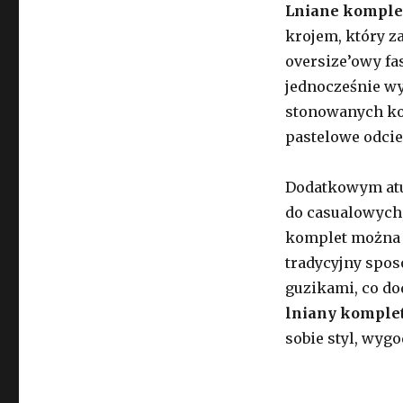
Lniane komplet
krojem, który z
oversize’owy fas
jednocześnie wy
stonowanych kol
pastelowe odcie
Dodatkowym atut
do casualowych, 
komplet można n
tradycyjny sposó
guzikami, co dod
lniany komplet
sobie styl, wygo