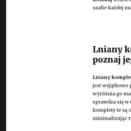
szafie każdej mo
Lniany k
poznaj j
Lniany komplet
jest wyjątkowo 
wyróżnia go mat
sprawdza się w 
komplety te są 
minimalizując r