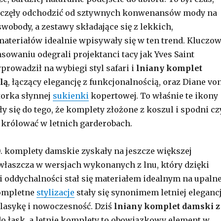
zaczęły odchodzić od sztywnych konwenansów mody na
wobody, a zestawy składające się z lekkich,
teriałów idealnie wpisywały się w ten trend. Kluczo
nsowaniu odegrali projektanci tacy jak Yves Saint
prowadził na wybiegi styl safari i
lniany komplet
lą
, łączący elegancję z funkcjonalnością, oraz Diane vo
torka słynnej
sukienki
kopertowej. To właśnie te ikony
y się do tego, że komplety złożone z koszul i spodni cz
 królować w letnich garderobach.
90. komplety damskie zyskały na jeszcze większej
właszcza w wersjach wykonanych z lnu, który dzięki
 i oddychalności stał się materiałem idealnym na upaln
kompletne
stylizacje
stały się synonimem letniej elegancj
klasykę i nowoczesność. Dziś
lniany komplet damski z
o łask, a letnie komplety to obowiązkowy element w