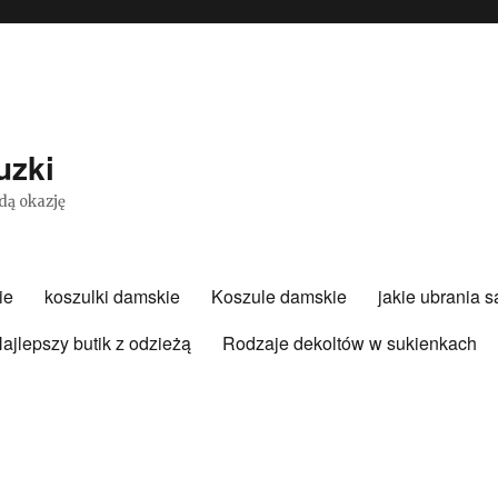
uzki
dą okazję
ie
koszulki damskie
Koszule damskie
jakie ubrania 
ajlepszy butik z odzieżą
Rodzaje dekoltów w sukienkach