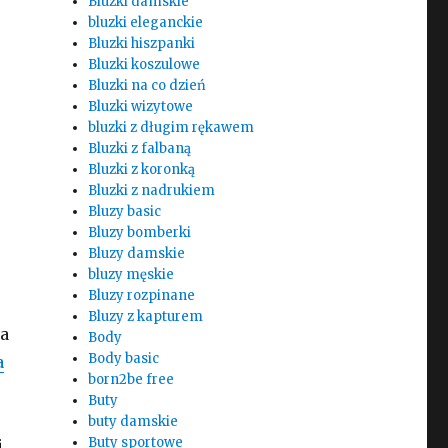
Bluzki damskie
bluzki eleganckie
Bluzki hiszpanki
Bluzki koszulowe
Bluzki na co dzień
Bluzki wizytowe
bluzki z długim rękawem
Bluzki z falbaną
Bluzki z koronką
Bluzki z nadrukiem
Bluzy basic
Bluzy bomberki
Bluzy damskie
bluzy męskie
Bluzy rozpinane
Bluzy z kapturem
na
Body
Body basic
a
born2be free
Buty
buty damskie
Buty sportowe
i