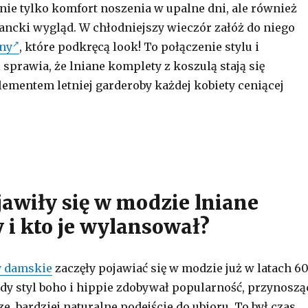
nie tylko komfort noszenia w upalne dni, ale również
ancki wygląd. W chłodniejszy wieczór załóż do niego
ny
, które podkręcą look! To połączenie stylu i
sprawia, że lniane komplety z koszulą stają się
ementem letniej garderoby każdej kobiety ceniącej
jawiły się w modzie lniane
 i kto je wylansował?
 damskie
zaczęły pojawiać się w modzie już w latach 60
 gdy styl boho i hippie zdobywał popularność, przynoszą
ze, bardziej naturalne podejście do ubioru. To był czas,