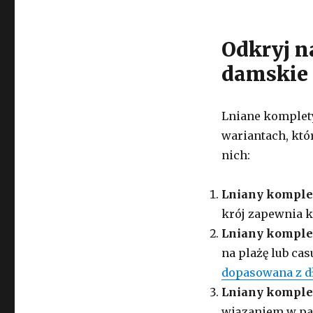
Odkryj n
damskie 
Lniane komplet
wariantach, któr
nich:
Lniany komplet
krój zapewnia k
Lniany komplet
na plażę lub cas
dopasowana z 
Lniany komplet
wiązaniem w pas