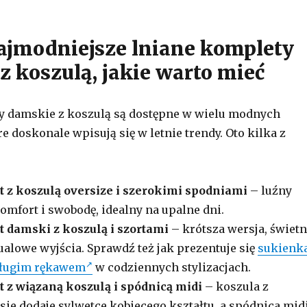
ajmodniejsze lniane komplety
z koszulą, jakie warto mieć
y damskie z koszulą są dostępne w wielu modnych
e doskonale wpisują się w letnie trendy. Oto kilka z
 z koszulą oversize i szerokimi spodniami
– luźny
omfort i swobodę, idealny na upalne dni.
 damski z koszulą i szortami
– krótsza wersja, świet
ualowe wyjścia. Sprawdź też jak prezentuje się
sukienk
długim rękawem
w codziennych stylizacjach.
 z wiązaną koszulą i spódnicą midi
– koszula z
ie dodaje sylwetce kobiecego kształtu, a spódnica mid