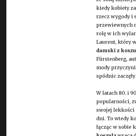
kiedy kobiety 
rzecz wygody i s
przewiewnych ma
rolę w ich wyla
Laurent, który w
damski z koszu
Fürstenberg, au
mody przyczynił
spódnic zaczęły
W latach 80. i 
popularności, z
swojej lekkości
dni. To wtedy 
łącząc w sobie 
koszulą
wraca d