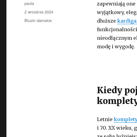
Autor
paula
zapewniają one 
Opublikowano
2 września 2024
wyjątkowy, eleg
Kategorie
Bluzki damskie
dłuższe
kardiga
funkcjonalności 
nieodłącznym el
modę i wygodę.
Kiedy po
komplety
Letnie
komplety
i 70. XX wieku,
ze sobą luźniejs