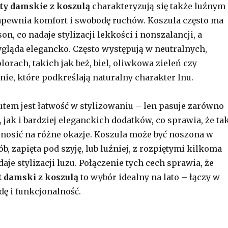
y damskie z koszulą
charakteryzują się także luźnym
apewnia komfort i swobodę ruchów. Koszula często ma
on, co nadaje stylizacji lekkości i nonszalancji, a
gląda elegancko. Często występują w neutralnych,
orach, takich jak beż, biel, oliwkowa zieleń czy
nie, które podkreślają naturalny charakter lnu.
em jest łatwość w stylizowaniu – len pasuje zarówno
jak i bardziej eleganckich dodatków, co sprawia, że ta
osić na różne okazje. Koszula może być noszona w
b, zapięta pod szyję, lub luźniej, z rozpiętymi kilkoma
aje stylizacji luzu. Połączenie tych cech sprawia, że
 damski z koszulą
to wybór idealny na lato – łączy w
dę i funkcjonalność.