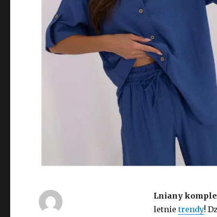
Lniany komplet
letnie
trendy
! D