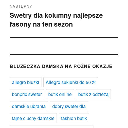
NASTĘPNY
Swetry dla kolumny najlepsze
Następny
fasony na ten sezon
wpis:
BLUZECZKA DAMSKA NA RÓŻNE OKAZJE
allegro bluzki
Allegro sukienki do 50 zł
bonprix sweter
butik online
butik z odzieżą
damskie ubrania
dobry sweter dla
fajne ciuchy damskie
fashion butik