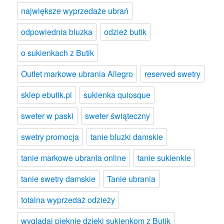
największe wyprzedaże ubrań
odpowiednia bluzka
odzież butik
o sukienkach z Butik
Outlet markowe ubrania Allegro
reserved swetry
sklep ebutik.pl
sukienka quiosque
sweter w paski
sweter świąteczny
swetry promocja
tanie bluzki damskie
tanie markowe ubrania online
tanie sukienkie
tanie swetry damskie
Tanie ubrania
totalna wyprzedaż odzieży
wyglądaj pięknie dzięki sukienkom z Butik