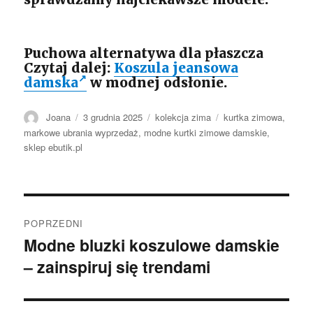
Puchowa alternatywa dla płaszcza
Czytaj dalej:
Koszula jeansowa
damska
w modnej odsłonie.
Autor
Opublikowano
Kategorie
Tagi
Joana
3 grudnia 2025
kolekcja zima
kurtka zimowa
,
markowe ubrania wyprzedaż
,
modne kurtki zimowe damskie
,
sklep ebutik.pl
Nawigacja
POPRZEDNI
wpisu
Modne bluzki koszulowe damskie
Poprzedni
– zainspiruj się trendami
wpis: