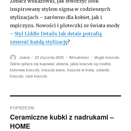
Zobacz wskazówki, jak stworzyć look
inspirowany stylem sigma w codziennych
stylizacjach – zarówno dla kobiet, jak i
mężczyzn. Nowości i ploteczki ze świata mody
–
Styl Liddle Details Jak detale potrafią
zmienić każdą stylizację
?
Autor
Opublikowano
Kategorie
Tagi
Joana
22 stycznia 2025
Aktualności
długie koszule
,
Gdzie opłaca się kupować ubrania
,
jakie koszule są modne
,
kolorowe koszule
,
koszule jeans
,
koszule w kratę
,
zalando
koszule
,
zara koszule
Nawigacja
POPRZEDNI
wpisu
Ceramiczne kubki z nadrukami –
Poprzedni
HOME
wpis: