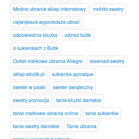
Modne ubrania sklep internetowy
mohito swetry
największe wyprzedaże ubrań
odpowiednia bluzka
odzież butik
o sukienkach z Butik
Outlet markowe ubrania Allegro
reserved swetry
sklep ebutik.pl
sukienka quiosque
sweter w paski
sweter świąteczny
swetry promocja
tanie bluzki damskie
tanie markowe ubrania online
tanie sukienkie
tanie swetry damskie
Tanie ubrania