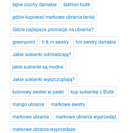
fajne ciuchy damskie
fashion butik
gdzie kupować markowe ubrania taniej
Gdzie najlepsze promocje na ubrania?
greenpoint
h & m swetry
hm swetry damskie
Jakie sukienki odmładzają?
jakie sukienki są modne
Jakie sukienki wyszczuplają?
kolorowy sweter w paski
kup sukienkę z Butik
mango ubrania
markowe swetry
markowe ubrania
markowe ubrania wyprzedaż
markowe ubrania wyprzedaże