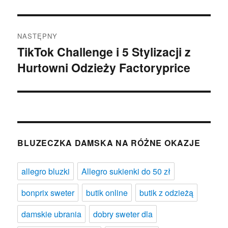
NASTĘPNY
TikTok Challenge i 5 Stylizacji z
Następny
Hurtowni Odzieży Factoryprice
wpis:
BLUZECZKA DAMSKA NA RÓŻNE OKAZJE
allegro bluzki
Allegro sukienki do 50 zł
bonprix sweter
butik online
butik z odzieżą
damskie ubrania
dobry sweter dla