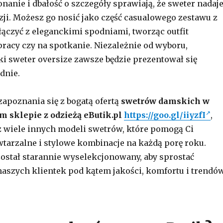
anie i dbałość o szczegóły sprawiają, że sweter nadaj
azji. Możesz go nosić jako część casualowego zestawu z
łączyć z eleganckimi spodniami, tworząc outfit
racy czy na spotkanie. Niezależnie od wyboru,
ki sweter oversize zawsze będzie prezentował się
dnie.
apoznania się z bogatą ofertą
swetrów damskich w
 sklepie z odzieżą eButik.pl
https://goo.gl/iiyzfI
,
z wiele innych modeli swetrów, które pomogą Ci
tarzalne i stylowe kombinacje na każdą porę roku.
ostał starannie wyselekcjonowany, aby sprostać
szych klientek pod kątem jakości, komfortu i trendó