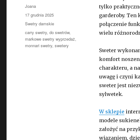
Autor
Joana
tylko praktyczn
Opublikowano
17 grudnia 2025
garderoby. Ten 
Kategorie
Swetry damskie
połączenie funk
Tagi
carry swetry
,
do swetrów
,
wielu różnorodn
markowe swetry wyprzedaż
,
monnari swetry
,
swetery
Sweter wykonany
komfort noszeni
charakteru, a n
uwagę i czyni k
sweter jest nie
sylwetek.
W sklepie
inter
modele sukienek
założyć na prz
wiązaniem, dzię