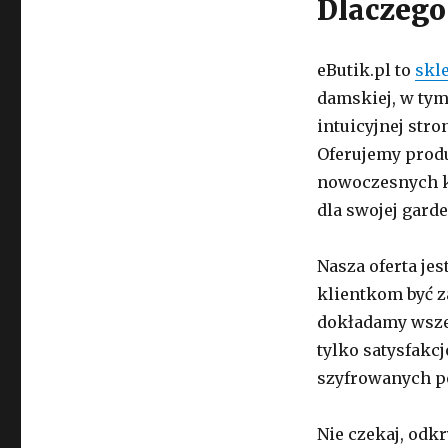
Dlaczego
eButik.pl to
skl
damskiej, w tym
intuicyjnej stro
Oferujemy produ
nowoczesnych k
dla swojej garde
Nasza oferta je
klientkom być z
dokładamy wszel
tylko satysfakc
szyfrowanych p
Nie czekaj, odkr