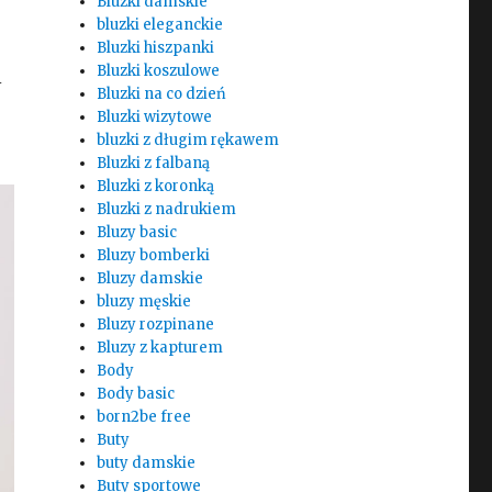
Bluzki damskie
bluzki eleganckie
Bluzki hiszpanki
Bluzki koszulowe
i
Bluzki na co dzień
Bluzki wizytowe
bluzki z długim rękawem
Bluzki z falbaną
Bluzki z koronką
Bluzki z nadrukiem
Bluzy basic
Bluzy bomberki
Bluzy damskie
bluzy męskie
Bluzy rozpinane
Bluzy z kapturem
Body
Body basic
born2be free
Buty
buty damskie
Buty sportowe