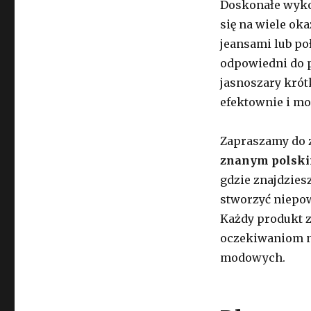
Doskonałe wykon
się na wiele ok
jeansami lub po
odpowiedni do p
jasnoszary krót
efektownie i mo
Zapraszamy do z
znanym polskim
gdzie znajdzies
stworzyć niepow
Każdy produkt z
oczekiwaniom na
modowych.