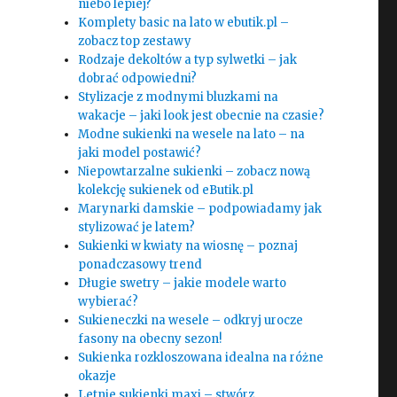
niebo lepiej?
Komplety basic na lato w ebutik.pl –
zobacz top zestawy
Rodzaje dekoltów a typ sylwetki – jak
dobrać odpowiedni?
Stylizacje z modnymi bluzkami na
wakacje – jaki look jest obecnie na czasie?
Modne sukienki na wesele na lato – na
jaki model postawić?
Niepowtarzalne sukienki – zobacz nową
kolekcję sukienek od eButik.pl
Marynarki damskie – podpowiadamy jak
stylizować je latem?
Sukienki w kwiaty na wiosnę – poznaj
ponadczasowy trend
Długie swetry – jakie modele warto
wybierać?
Sukieneczki na wesele – odkryj urocze
fasony na obecny sezon!
Sukienka rozkloszowana idealna na różne
okazje
Letnie sukienki maxi – stwórz