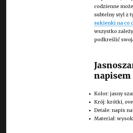
codzienne możes
subtelny styl z 
sukienki na co 
wszystko zależy
podkreślić swoją
Jasnoszar
napisem
Kolor: jasny sza
Krój: krótki, ov
Detale: napis na
Materiał: wysok