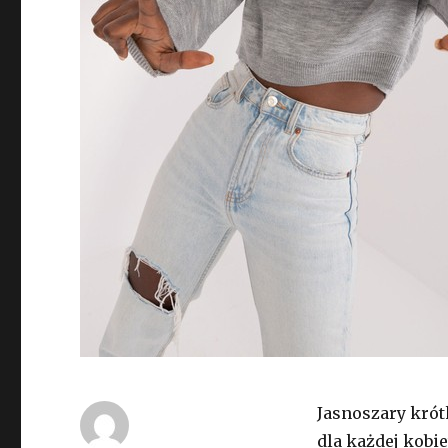
Jasnoszary krót
dla każdej kobie