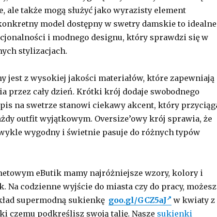
e, ale także mogą służyć jako wyrazisty element
konkretny model dostępny w swetry damskie to idealne
cjonalności i modnego designu, który sprawdzi się w
ych stylizacjach.
 jest z wysokiej jakości materiałów, które zapewniają
a przez cały dzień. Krótki krój dodaje swobodnego
apis na swetrze stanowi ciekawy akcent, który przyciąg
ażdy outfit wyjątkowym. Oversize’owy krój sprawia, że
zwykle wygodny i świetnie pasuje do różnych typów
netowym eButik mamy najróżniejsze wzory, kolory i
. Na codzienne wyjście do miasta czy do pracy, możesz
ykład supermodną sukienkę
goo.gl/GCZ5aJ
w kwiaty z
ki czemu podkreślisz swoją talię. Nasze
sukienki