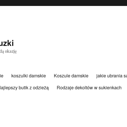
uzki
dą okazję
ie
koszulki damskie
Koszule damskie
jakie ubrania 
ajlepszy butik z odzieżą
Rodzaje dekoltów w sukienkach