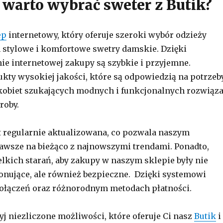
 warto wybrać sweter z Butik?
ep
internetowy, który oferuje szeroki wybór odzieży
 stylowe i komfortowe swetry damskie. Dzięki
nie internetowej zakupy są szybkie i przyjemne.
kty wysokiej jakości, które są odpowiedzią na potrzeb
obiet szukających modnych i funkcjonalnych rozwiąz
roby.
st regularnie aktualizowana, co pozwala naszym
awsze na bieżąco z najnowszymi trendami. Ponadto,
kich starań, aby zakupy w naszym sklepie były nie
jonujące, ale również bezpieczne. Dzięki systemowi
ołączeń oraz różnorodnym metodach płatności.
yj niezliczone możliwości, które oferuje Ci nasz
Butik
i